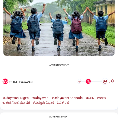
ADVERTISEMENT
ಅ
ಅ
TEAM UDAYAVANI
#Udayavani Digital
#Udayavani
#Udayavani Kannada
#RAIN
#ಶಾಲಾ –
ಕಾಲೇಜಿಗೆ ರಜೆ ಘೋಷಣೆ
#ಪುತ್ತೂರು ವಿಭಾಗ
#ಮಳೆ ರಜೆ
ADVERTISEMENT