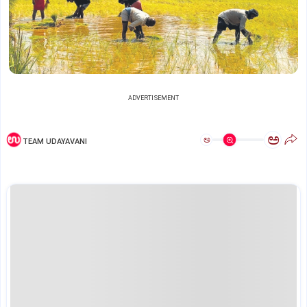
ADVERTISEMENT
ಅ
ಅ
TEAM UDAYAVANI