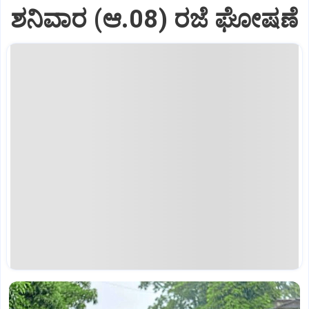
ಶನಿವಾರ (ಆ.08) ರಜೆ ಘೋಷಣೆ