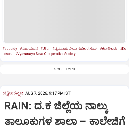
#subsidy
#ಸಹಾಯಧನ
#Ullal
#ವ್ಯವಸಾಯ ಸೇವಾ ಸಹಕಾರ ಸಂಘ
#ಕೋಟೆಕಾರು
#Ko
tekaru
#Vyavasaya Seva Co-operative Society
ADVERTISEMENT
ದಕ್ಷಿಣಕನ್ನಡ
AUG 7, 2026, 9:17 PM IST
RAIN: ದ.ಕ ಜಿಲ್ಲೆಯ ನಾಲ್ಕು
ತಾಲೂಕುಗಳ ಶಾಲಾ – ಕಾಲೇಜಿಗೆ