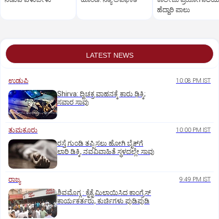
ಹೆದ್ದಾರಿ ಪಾಲು
LATEST NEWS
ಉಡುಪಿ
10:08 PM IST
Shirva: ದ್ವಿಚಕ್ರ ವಾಹನಕ್ಕೆ ಕಾರು ಢಿಕ್ಕಿ;
ಸವಾರ ಸಾವು
ತುಮಕೂರು
10:00 PM IST
ರಸ್ತೆ ಗುಂಡಿ ತಪ್ಪಿಸಲು ಹೋಗಿ ಬೈಕ್‌ಗೆ
ಲಾರಿ ಡಿಕ್ಕಿ, ನವವಿವಾಹಿತೆ ಸ್ಥಳದಲ್ಲೇ ಸಾವು
ರಾಜ್ಯ
9:49 PM IST
ಶಿವಮೊಗ್ಗ : ಕೈಕೈ ಮಿಲಾಯಿಸಿದ ಕಾಂಗ್ರೆಸ್
ಕಾರ್ಯಕರ್ತರು, ಕುರ್ಚಿಗಳು ಪುಡಿಪುಡಿ