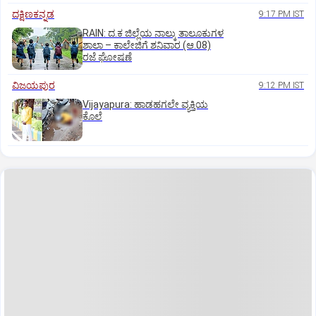
ದಕ್ಷಿಣಕನ್ನಡ
9:17 PM IST
RAIN: ದ.ಕ ಜಿಲ್ಲೆಯ ನಾಲ್ಕು ತಾಲೂಕುಗಳ
ಶಾಲಾ – ಕಾಲೇಜಿಗೆ ಶನಿವಾರ (ಆ.08)
ರಜೆ ಘೋಷಣೆ
ವಿಜಯಪುರ
9:12 PM IST
Vijayapura: ಹಾಡಹಗಲೇ ವ್ಯಕ್ತಿಯ
ಕೊಲೆ