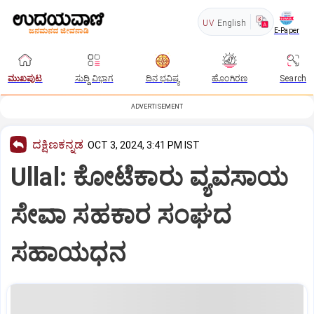
UV
English
E-Paper
ಮುಖಪುಟ
ಸುದ್ದಿ ವಿಭಾಗ
ದಿನ ಭವಿಷ್ಯ
ಹೊಂಗಿರಣ
Search
ADVERTISEMENT
ದಕ್ಷಿಣಕನ್ನಡ
OCT 3, 2024, 3:41 PM IST
Ullal: ಕೋಟೆಕಾರು ವ್ಯವಸಾಯ
ಸೇವಾ ಸಹಕಾರ ಸಂಘದ
ಸಹಾಯಧನ