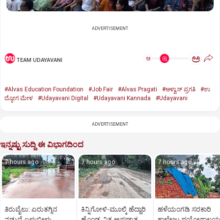
ADVERTISEMENT
ಅ
ಅ
TEAM UDAYAVANI
#Alvas Education Foundation
#Job Fair
#Alvas Pragati
#ಆಳ್ವಾಸ್‌ ಪ್ರಗತಿ
#ಉ
ದ್ಯೋಗ ಮೇಳ
#Udayavani Digital
#Udayavani Kannada
#Udayavani
ADVERTISEMENT
ಇನ್ನಷ್ಟು ಸುದ್ದಿ ಈ ವಿಭಾಗದಿಂದ
7 hours ago
7 hours ago
7 hours ago
ತಿರುವೈಲು: ಏರುತಗ್ಗಿನ
ಕಿನ್ನಿಗೋಳಿ-ಮೂಲ್ಕಿ ಹೆದ್ದಾರಿ
ಹಳೆಯಂಗಡಿ ಸರಕಾರಿ
ನಡುವೆ ಏಳುಬೀಳು
ಹೊಂಡ: ನಿತ್ಯ ಅಪಘಾತ
ಕಾಲೇಜು ಪ್ರಯೋಗಾಲ