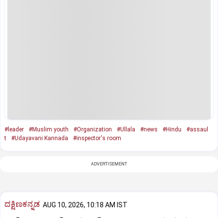
#leader
#Muslim youth
#Organization
#Ullala
#news
#Hindu
#assaul
t
#Udayavani Kannada
#inspector's room
ADVERTISEMENT
ದಕ್ಷಿಣಕನ್ನಡ
AUG 10, 2026, 10:18 AM IST