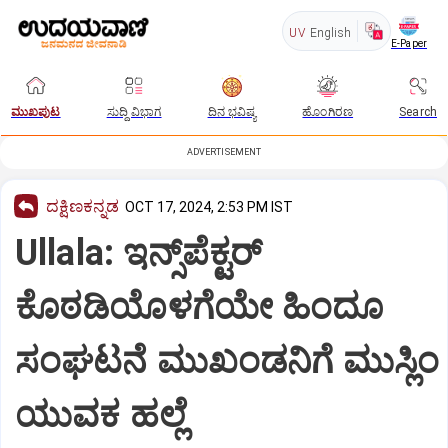
UV
English
E-Paper
ಮುಖಪುಟ
ಸುದ್ದಿ ವಿಭಾಗ
ದಿನ ಭವಿಷ್ಯ
ಹೊಂಗಿರಣ
Search
ADVERTISEMENT
ದಕ್ಷಿಣಕನ್ನಡ
OCT 17, 2024, 2:53 PM IST
Ullala: ಇನ್ಸ್‌ಪೆಕ್ಟರ್
ಕೊಠಡಿಯೊಳಗೆಯೇ ಹಿಂದೂ
ಸಂಘಟನೆ ಮುಖಂಡನಿಗೆ ಮುಸ್ಲಿಂ
ಯುವಕ ಹಲ್ಲೆ