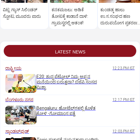
ವಿಟ್ಲ: ಗ್ಯಾಸ್‌ ಸಿಲಿಂಡರ್‌
ಕನಕಮಜಲು: ಅಡಿಕೆ
ಕುಂಡಡ್ಕ ಹಾಲು
ಸ್ಫೋಟ; ಮೂವರು ಪಾರು
ತೋಟಕ್ಕೆ ಕಾಡಾನೆ ದಾಳಿ:
ಉ.ಸ.ಸಂಘದ ಹಣ
ಗ್ರಾಮಸ್ಥರಲ್ಲಿ ಆತಂಕ!
ದುರುಪಯೋಗ ಪ್ರಕರಣ:
ಆರೋಪಿಯಿಂದ ಹಣ
ವಸೂಲಿಗೆ ಇಲಾಖೆ ಆದೇ
LATEST NEWS
ರಾಷ್ಟ್ರೀಯ
12:23 PM IST
E20: ಶುದ್ಧ ಪೆಟ್ರೋಲ್ ನಿಮ್ಮ ಅಪ್ಪನ
ಮನೆಯಿಂದ ಬರುತ್ತದಾ? ಬಿಜೆಪಿ ಸಂಸದ
ಮಿಶ್ರಾ
ಬೆಂಗಳೂರು ನಗರ
12:17 PM IST
Bengaluru: ಹೋಟೆಲ್‌ಗ‌ಳಲ್ಲಿ ಕೊಳೆತ
ಕೋಳಿ -ಗೋಮಾಂಸ ಪತ್ತೆ
ಸ್ಯಾಂಡಲ್‌ವುಡ್‌
12:03 PM IST
Toxic ಪ್ರಚಾರಕ್ಕೆ ನಯನತಾರಾ ಬಂದಿದ್ದು