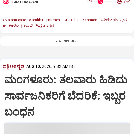
ಅ
ಅ
TEAM UDAYAVANI
#Malaria case
#Health Department
#Dakshina Kannada
#ಮಲೇರಿಯಾ ಪ್ರಕರ
ಣ
#ಆರೋಗ್ಯ ಇಲಾಖೆ
#ದಕ್ಷಿಣ ಕನ್ನಡ
ADVERTISEMENT
ದಕ್ಷಿಣಕನ್ನಡ
AUG 10, 2026, 9:32 AM IST
ಮಂಗಳೂರು: ತಲವಾರು ಹಿಡಿದು
ಸಾರ್ವಜನಿಕರಿಗೆ ಬೆದರಿಕೆ: ಇಬ್ಬರ
ಬಂಧನ