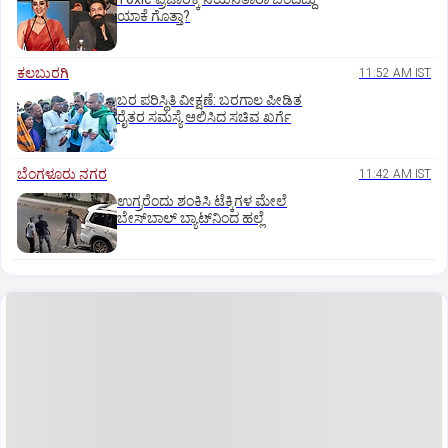
ಯಾಕೆ ಗೊತ್ತಾ?
ಕಲಬುರಗಿ
11:52 AM IST
ಬರ ಪರಿಸ್ಥಿತಿ ವೀಕ್ಷಣೆ: ಬರಗಾಲ ಪೀಡಿತ
ರೈತರ ಸಮಸ್ಯೆ ಆಲಿಸಿದ ಸಚಿವ ಖರ್ಗೆ
ಬೆಂಗಳೂರು ನಗರ
11:42 AM IST
ಉಗ್ರರೆಂದು ಶಂಕಿಸಿ ಟೆಕ್ಕಿಗಳ ಮೇಲೆ
ಬೇಸ್‌ಬಾಲ್‌ ಬ್ಯಾಟ್‌ನಿಂದ ಹಲ್ಲೆ