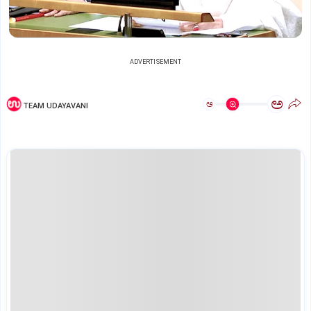
ADVERTISEMENT
ಅ
ಅ
TEAM UDAYAVANI