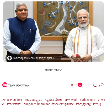
ಉಪರಾಷ್ಟ್ರಪತಿ ಜಗದೀಪ್‌ ಧನ್ಕರ್-ಪ್ರಧಾನಿ ಮೋದಿ
ADVERTISEMENT
ಅ
ಅ
TEAM UDAYAVANI
#Vice President
#ಉಪ ರಾಷ್ಟ್ರಪತಿ
#ಪ್ರಧಾನಿ ಮೋದಿ
#PM Modi
#udayavani
#Twe
et
#ರಾಜೀನಾಮೆ
#Jagdeep Dhankhar
#ಜಗದೀಪ್‌ ಧನ್‌ಕರ್‌
#ಎಕ್ಸ್‌ ಪೋಸ್ಟ್
#resig