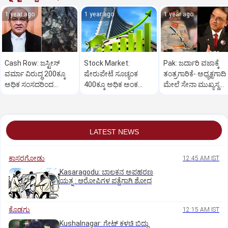
1 year ago
1 year ago
1 year ago
Cash Row: ಜಸ್ಟೀಸ್‌
Stock Market:
Pak: ಜರ್ದಾರಿ ವಜಾಕ್ಕೆ
ವರ್ಮಾ ವಿರುದ್ಧ 200ಕ್ಕೂ
ಷೇರುಪೇಟೆ ಸೂಚ್ಯಂಕ
ತಂತ್ರಗಾರಿಕೆ- ಅಧ್ಯಕ್ಷಗಾದಿ
ಅಧಿಕ ಸಂಸದರಿಂದ
400ಕ್ಕೂ ಅಧಿಕ ಅಂಕ
ಮೇಲೆ ಸೇನಾ ಮುಖ್ಯಸ್ಥ
ಮಹಾಭಿಯೋಗಕ್ಕೆ
ಜಿಗಿತ-ದಿನಾಂತ್ಯದ
ಮುನೀರ್ ಚಿತ್ತ!
ಕೋರಿಕೆ…
ವಹಿವಾಟು ಅಂತ್ಯ
LATEST NEWS
ಕಾಸರಗೋಡು
12:45 AM IST
Kasaragodu: ಬಾಲಕನ ಅಪಹರಣ
ಯತ್ನ : ಆರೋಪಿಗಳ ಪತ್ತೆಗಾಗಿ ಶೋಧ
ಕೊಡಗು
12:15 AM IST
Kushalnagar: ಗೇಟ್ ಕಳಚಿ ಬಿದ್ದು