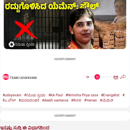
ನಿಮಿಷಾ ಪ್ರಿಯಾ
ADVERTISEMENT
ಅ
ಅ
TEAM UDAYAVANI
#udayavani
#ನಿಮಿಷಾ ಪ್ರಿಯಾ
#KA Paul
#Nimisha Priya case
#Evangelist
#
ಕೆಎ ಪೌಲ್
#ಮರಣದಂಡನೆ
#death sentence
#ಕೇರಳ
#Yemen
#ಯೆಮೆನ್‌
ADVERTISEMENT
ಇನ್ನಷ್ಟು ಸುದ್ದಿ ಈ ವಿಭಾಗದಿಂದ