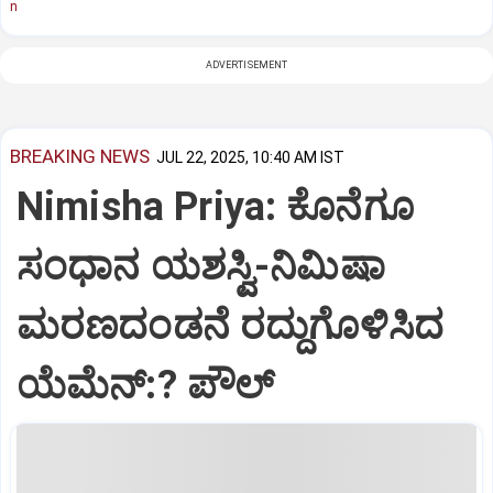
n
ADVERTISEMENT
BREAKING NEWS
JUL 22, 2025, 10:40 AM IST
Nimisha Priya: ಕೊನೆಗೂ
ಸಂಧಾನ ಯಶಸ್ವಿ-ನಿಮಿಷಾ
ಮರಣದಂಡನೆ ರದ್ದುಗೊಳಿಸಿದ
ಯೆಮೆನ್:? ಪೌಲ್