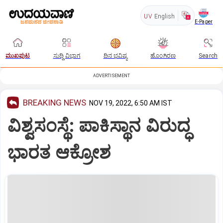
UV
English
E-Paper
ಮುಖಪುಟ
ಸುದ್ದಿ ವಿಭಾಗ
ದಿನ ಭವಿಷ್ಯ
ಹೊಂಗಿರಣ
Search
ADVERTISEMENT
BREAKING NEWS
NOV 19, 2022, 6:50 AM IST
ವಿಶ್ವಸಂಸ್ಥೆ: ಪಾಕಿಸ್ಥಾನ ವಿರುದ್ಧ
ಭಾರತ ಆಕ್ರೋಶ