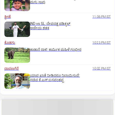
ಮಗು ಸಾವು
ಕ್ರೀಡೆ
11:06 PM IST
IND vs SL: ದೇವದತ್ತ ಪಡಿಕ್ಕಲ್‌
ಅಜೇಯ ಶತಕ
ಕೊಡಗು
10:23 PM IST
ಕಾಡಾನೆ ದಾಳಿ: ಕಾರ್ಮಿಕ ಮಹಿಳೆ ಗಂಭೀರ
ದಾವಣಗೆರೆ
10:02 PM IST
ಯಾವ ಖಾತೆ ನೀಡಿದರೂ ನಿಭಾಯಿಸುವೆ:
ಸಚಿವ ಕೆ.ಎಸ್.ಬಸವಂತಪ್ಪ