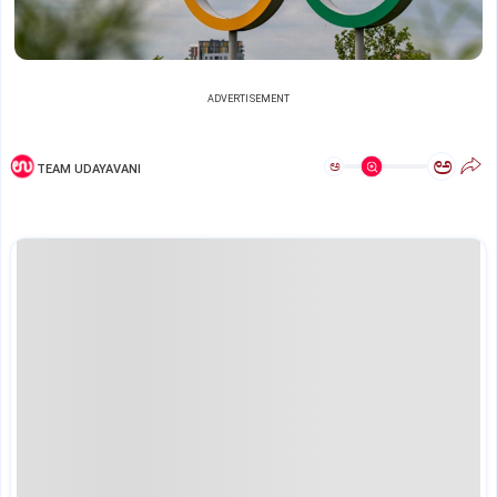
ADVERTISEMENT
ಅ
ಅ
TEAM UDAYAVANI