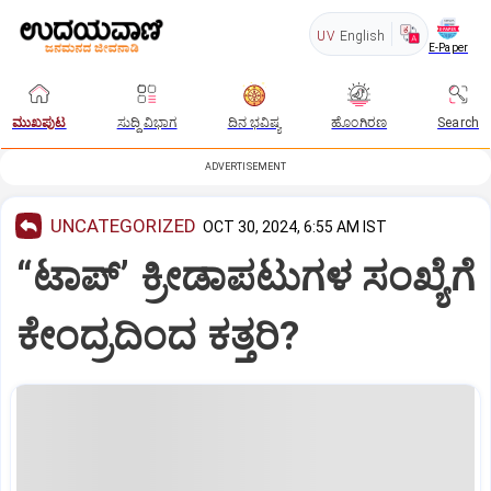
UV
English
E-Paper
ಮುಖಪುಟ
ಸುದ್ದಿ ವಿಭಾಗ
ದಿನ ಭವಿಷ್ಯ
ಹೊಂಗಿರಣ
Search
ADVERTISEMENT
UNCATEGORIZED
OCT 30, 2024, 6:55 AM IST
“ಟಾಪ್‌’ ಕ್ರೀಡಾಪಟುಗಳ ಸಂಖ್ಯೆಗೆ
ಕೇಂದ್ರದಿಂದ ಕತ್ತರಿ?