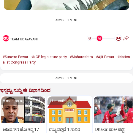
ADVERTISEMENT
ಅ
ಅ
TEAM UDAYAVANI
#Sunetra Pawar
#NCP legislature party
#Maharashtra
#Ajit Pawar
#Nation
alist Congress Party
ADVERTISEMENT
ಇನ್ನಷ್ಟು ಸುದ್ದಿ ಈ ವಿಭಾಗದಿಂದ
9 months ago
11 months ago
1 year ago
ಆಡಿಷನ್‌ಗೆ ಹೋಗಿದ್ದ 17
ರಾಜ್ಯದಲ್ಲಿವೆ 1 ಸಾವಿರ
Dhaka: ಪಾಕ್‌ ಪಲ್ಟಿ: