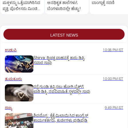
ಮಕ್ಕಳನ್ನು ಒತ್ತೆಯಾಗಿರಿಸಿದ
ಅನಧಿಕೃತ ಶಾಲೆಗಳು!;
ಬಾಂಗ್ಲಾಕ್ಕೆ ಸರಣಿ
ವ್ಯಕ್ತಿ: ಪೊಲೀಸರು ಮಿಂಚಿನ
ಬೆಂಗಳೂರಿನಲ್ಲೇ ಹೆಚ್ಚು !
ಕಾರ್ಯಾಚರಣೆ
LATEST NEWS
ಉಡುಪಿ
10:08 PM IST
Shirva: ದ್ವಿಚಕ್ರ ವಾಹನಕ್ಕೆ ಕಾರು ಢಿಕ್ಕಿ;
ಸವಾರ ಸಾವು
ತುಮಕೂರು
10:00 PM IST
ರಸ್ತೆ ಗುಂಡಿ ತಪ್ಪಿಸಲು ಹೋಗಿ ಬೈಕ್‌ಗೆ
ಲಾರಿ ಡಿಕ್ಕಿ, ನವವಿವಾಹಿತೆ ಸ್ಥಳದಲ್ಲೇ ಸಾವು
ರಾಜ್ಯ
9:49 PM IST
ಶಿವಮೊಗ್ಗ : ಕೈಕೈ ಮಿಲಾಯಿಸಿದ ಕಾಂಗ್ರೆಸ್
ಕಾರ್ಯಕರ್ತರು, ಕುರ್ಚಿಗಳು ಪುಡಿಪುಡಿ