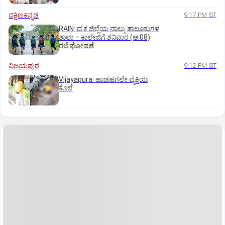
ದಕ್ಷಿಣಕನ್ನಡ
9:17 PM IST
RAIN: ದ.ಕ ಜಿಲ್ಲೆಯ ನಾಲ್ಕು ತಾಲೂಕುಗಳ
ಶಾಲಾ – ಕಾಲೇಜಿಗೆ ಶನಿವಾರ (ಆ.08)
ರಜೆ ಘೋಷಣೆ
ವಿಜಯಪುರ
9:12 PM IST
Vijayapura: ಹಾಡಹಗಲೇ ವ್ಯಕ್ತಿಯ
ಕೊಲೆ