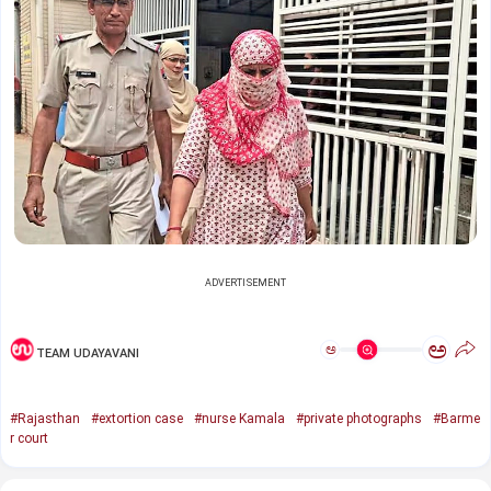
ADVERTISEMENT
ಅ
ಅ
TEAM UDAYAVANI
#Rajasthan
#extortion case
#nurse Kamala
#private photographs
#Barme
r court