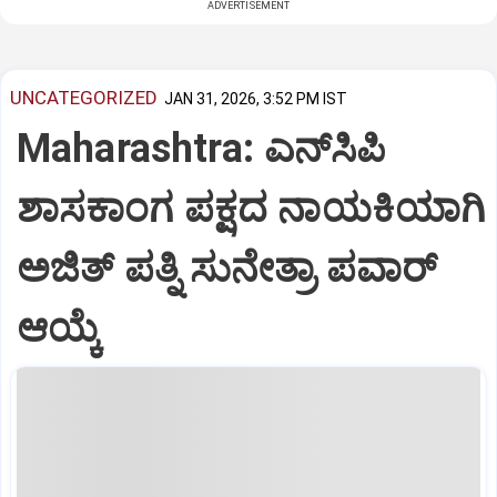
ADVERTISEMENT
UNCATEGORIZED
JAN 31, 2026, 3:52 PM IST
Maharashtra: ಎನ್‌ಸಿಪಿ
ಶಾಸಕಾಂಗ ಪಕ್ಷದ ನಾಯಕಿಯಾಗಿ
ಅಜಿತ್‌ ಪತ್ನಿ ಸುನೇತ್ರಾ ಪವಾರ್‌
ಆಯ್ಕೆ