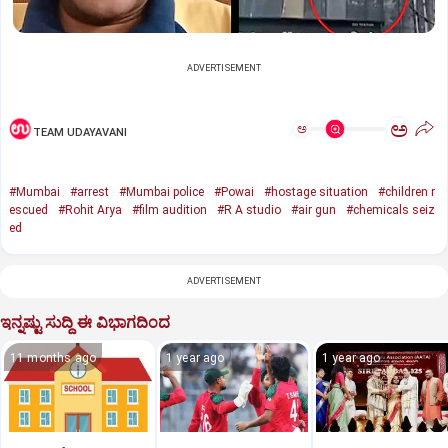
ADVERTISEMENT
ಅ
ಅ
TEAM UDAYAVANI
#Mumbai
#arrest
#Mumbai police
#Powai
#hostage situation
#children r
escued
#Rohit Arya
#film audition
#R A studio
#air gun
#chemicals seiz
ed
ADVERTISEMENT
ಇನ್ನಷ್ಟು ಸುದ್ದಿ ಈ ವಿಭಾಗದಿಂದ
11 months ago
1 year ago
1 year ago