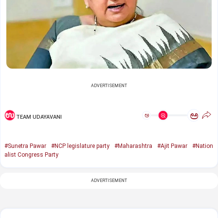
ADVERTISEMENT
ಅ
ಅ
TEAM UDAYAVANI
#Sunetra Pawar
#NCP legislature party
#Maharashtra
#Ajit Pawar
#Nation
alist Congress Party
ADVERTISEMENT