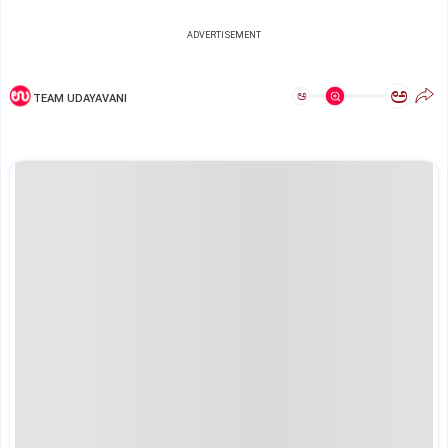
ADVERTISEMENT
ಅ
ಅ
TEAM UDAYAVANI