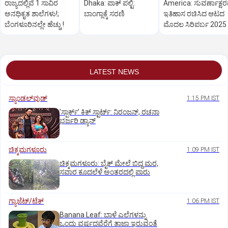
ರಾಜ್ಯದಲ್ಲಿವೆ 1 ಸಾವಿರ
Dhaka: ಪಾಕ್‌ ಪಲ್ಟಿ:
America: ಸುವರ್ಣಾಕ್ಷ
ಅನಧಿಕೃತ ಶಾಲೆಗಳು!;
ಬಾಂಗ್ಲಾಕ್ಕೆ ಸರಣಿ
ಇತಿಹಾಸ ರಚಿಸಿದ ಆಟದ
ಬೆಂಗಳೂರಿನಲ್ಲೇ ಹೆಚ್ಚು !
ಮೊದಲ ಸಿರಿಪರ್ಬ 2025
LATEST NEWS
ಸ್ಯಾಂಡಲ್‌ವುಡ್‌
1:15 PM IST
ʼಸ್ಪಾರ್ಕ್ʼ ಕಿಕ್‌ ಸ್ಟಾರ್ಟ್‌: ನಿರಂಜನ್‌, ರಚನಾ
ಭರ್ಜರಿ ಡ್ಯಾನ್‌
ಚಿಕ್ಕಮಗಳೂರು
1:09 PM IST
ಚಿಕ್ಕಮಗಳೂರು: ಬೈಕ್ ಮೇಲೆ ಬಿದ್ದ ಮರ,
ಸವಾರ ಕೂದಲೆಳೆ ಅಂತರದಲ್ಲಿ ಪಾರು
ಗ್ಯಾಜೆಟ್/ಟೆಕ್
1:06 PM IST
Banana Leaf: ಬಾಳೆ ಎಲೆಗಳನ್ನು
ಒಂದು ವರ್ಷದವೆರೆಗೆ ತಾಜಾ ಇರುವಂತೆ