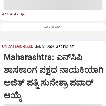
#IAF
#india
#jet
ADVERTISEMENT
UNCATEGORIZED
JAN 31, 2026, 3:52 PM IST
Maharashtra: ಎನ್‌ಸಿಪಿ
ಶಾಸಕಾಂಗ ಪಕ್ಷದ ನಾಯಕಿಯಾಗಿ
ಅಜಿತ್‌ ಪತ್ನಿ ಸುನೇತ್ರಾ ಪವಾರ್‌
ಆಯ್ಕೆ