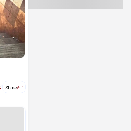
ಅ
Share