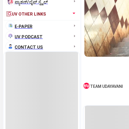
ಫ್ಯಾಶನ್/ಲೈಫ್‌ ಸ್ಟೈಲ್
UV OTHER LINKS
E-PAPER
UV PODCAST
CONTACT US
TEAM UDAYAVANI