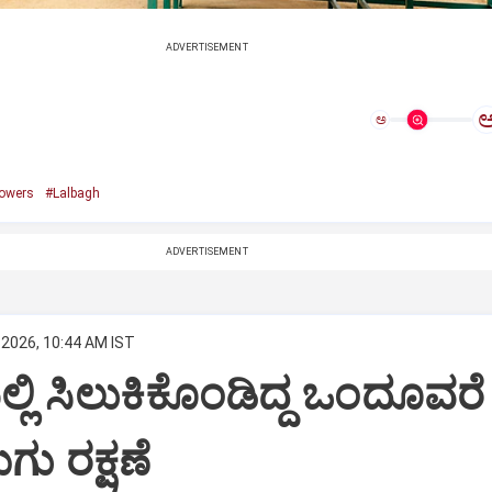
ADVERTISEMENT
ಅ
lowers
#Lalbagh
ADVERTISEMENT
 2026, 10:44 AM IST
ಲಿ ಸಿಲುಕಿಕೊಂಡಿದ್ದ ಒಂದೂವರೆ
ು ರಕ್ಷಣೆ