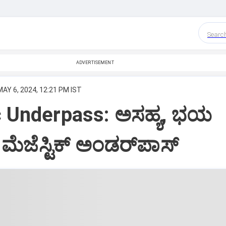
Searc
ADVERTISEMENT
MAY 6, 2024, 12:21 PM IST
c Underpass: ಅಸಹ್ಯ, ಭಯ
ತೆ ಮೆಜೆಸ್ಟಿಕ್‌ ಅಂಡರ್‌ಪಾಸ್‌