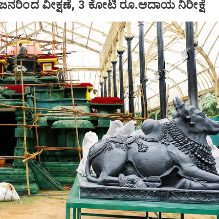
 ಜನರಿಂದ ವೀಕ್ಷಣೆ, 3 ಕೋಟಿ ರೂ.ಆದಾಯ ನಿರೀಕ್ಷೆ