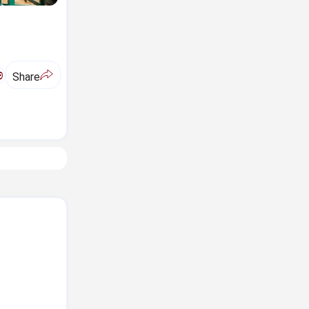
ಅ
Share