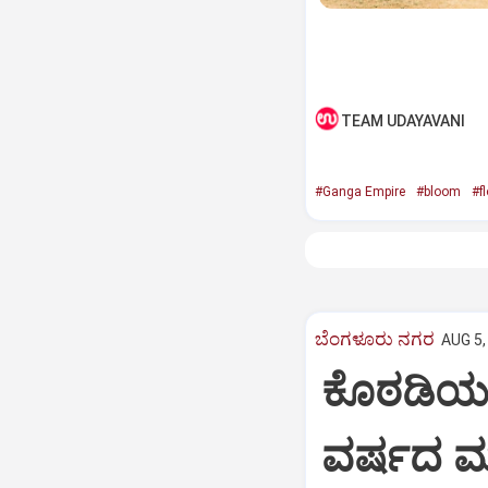
TEAM UDAYAVANI
#Ganga Empire
#bloom
#f
ಬೆಂಗಳೂರು ನಗರ
AUG 5,
ಕೊಠಡಿಯಲ್
ವರ್ಷದ ಮಗ