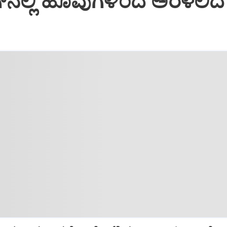
್‌ನಲ್ಲಿ ಹೂವುಗಳಿಂದ ಅರಳಲಿದ