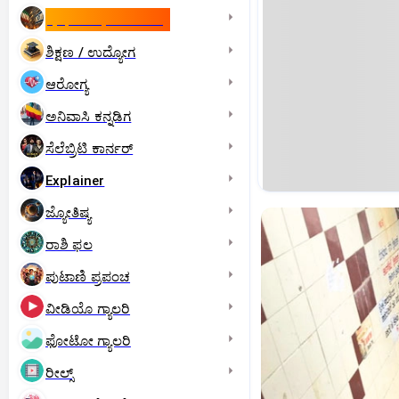
ಇಸ್ರೇಲ್- ಇರಾನ್‌ ಯುದ್ಧ
ಶಿಕ್ಷಣ / ಉದ್ಯೋಗ
ಆರೋಗ್ಯ
ಅನಿವಾಸಿ ಕನ್ನಡಿಗ
ಸೆಲೆಬ್ರಿಟಿ ಕಾರ್ನರ್‌
Explainer
ಜ್ಯೋತಿಷ್ಯ
ರಾಶಿ ಫಲ
ಪುಟಾಣಿ ಪ್ರಪಂಚ
ವೀಡಿಯೊ ಗ್ಯಾಲರಿ
ಫೋಟೋ ಗ್ಯಾಲರಿ
ರೀಲ್ಸ್