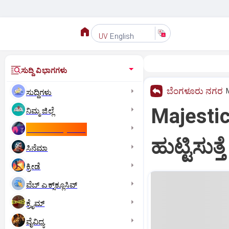
English
UV
ಸುದ್ದಿ ವಿಭಾಗಗಳು
ಬೆಂಗಳೂರು ನಗರ
ಸುದ್ದಿಗಳು
Majesti
ನಿಮ್ಮ ಜಿಲ್ಲೆ
ಕಾಮನ್‌ ವೆಲ್ತ್‌ ಗೇಮ್ಸ್‌
ಹುಟ್ಟಿಸುತ್
ಸಿನೆಮಾ
ಕ್ರೀಡೆ
ವೆಬ್ ಎಕ್ಸ್‌ಕ್ಲೂಸಿವ್
ಕ್ರೈಮ್
ವೈವಿಧ್ಯ