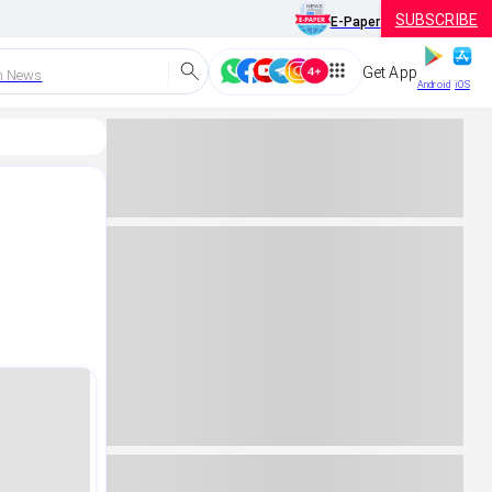
SUBSCRIBE
E-Paper
Get App
h News
Android
iOS