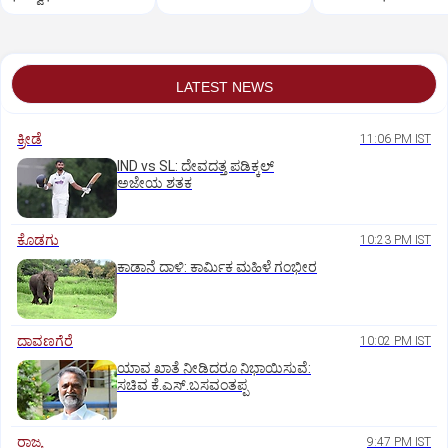
LATEST NEWS
ಕ್ರೀಡೆ
11:06 PM IST
IND vs SL: ದೇವದತ್ತ ಪಡಿಕ್ಕಲ್‌
ಅಜೇಯ ಶತಕ
ಕೊಡಗು
10:23 PM IST
ಕಾಡಾನೆ ದಾಳಿ: ಕಾರ್ಮಿಕ ಮಹಿಳೆ ಗಂಭೀರ
ದಾವಣಗೆರೆ
10:02 PM IST
ಯಾವ ಖಾತೆ ನೀಡಿದರೂ ನಿಭಾಯಿಸುವೆ:
ಸಚಿವ ಕೆ.ಎಸ್.ಬಸವಂತಪ್ಪ
ರಾಜ್ಯ
9:47 PM IST