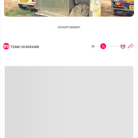
ADVERTISEMENT
ಅ
ಅ
TEAM UDAYAVANI