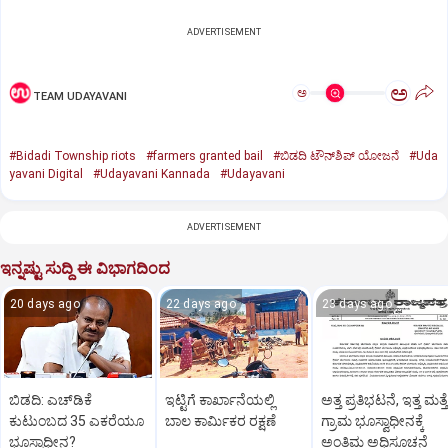
ADVERTISEMENT
ಅ
ಅ
TEAM UDAYAVANI
#Bidadi Township riots
#farmers granted bail
#ಬಿಡದಿ ಟೌನ್‌ಶಿಪ್‌ ಯೋಜನೆ
#Uda
yavani Digital
#Udayavani Kannada
#Udayavani
ADVERTISEMENT
ಇನ್ನಷ್ಟು ಸುದ್ದಿ ಈ ವಿಭಾಗದಿಂದ
20 days ago
22 days ago
23 days ago
ಬಿಡದಿ: ಎಚ್‌ಡಿಕೆ
ಇಟ್ಟಿಗೆ ಕಾರ್ಖಾನೆಯಲ್ಲಿ
ಅತ್ತ ಪ್ರತಿಭಟನೆ, ಇತ್ತ ಮತ್ತ
ಕುಟುಂಬದ 35 ಎಕರೆಯೂ
ಬಾಲ ಕಾರ್ಮಿಕರ ರಕ್ಷಣೆ
ಗ್ರಾಮ ಭೂಸ್ವಾಧೀನಕ್ಕೆ
ಭೂಸ್ವಾಧೀನ?
ಅಂತಿಮ ಅಧಿಸೂಚನೆ