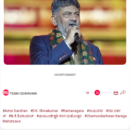
ADVERTISEMENT
ಅ
ಅ
TEAM UDAYAVANI
#Actor Darshan
#D.K. Shivakumar
#Ramanagara
#ರಾಮನಗರ
#ನಟ ದರ್ಶ
ನ್
#ಡಿ.ಕೆ.ಶಿವಕುಮಾರ್
#ಚಾಮುಂಡೇಶ್ವರಿ ಕರಗ ಮಹೋತ್ಸವ
#Chamundeshwari Karaga
Mahotsava