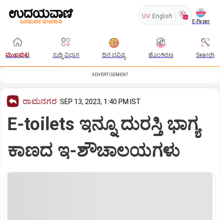
UV
English
E-Paper
ಮುಖಪುಟ
ಸುದ್ದಿ ವಿಭಾಗ
ದಿನ ಭವಿಷ್ಯ
ಹೊಂಗಿರಣ
Search
ADVERTISEMENT
ರಾಮನಗರ
SEP 13, 2023, 1:40 PM IST
E-toilets ಇನ್ನೂ ದುರಸ್ತಿ ಭಾಗ್ಯ
ಕಾಣದ ಇ-ಶೌಚಾಲಯಗಳು