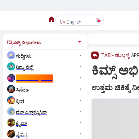
English
UV
ಸುದ್ದಿ ವಿಭಾಗಗಳು
TAB - ಹುಬ್ಬಳ್ಳಿ
APR
ಸುದ್ದಿಗಳು
ಕಿಮ್ಸ್‌ ಅಭಿ
ನಿಮ್ಮ ಜಿಲ್ಲೆ
ಕಾಮನ್‌ ವೆಲ್ತ್‌ ಗೇಮ್ಸ್‌
ಉತ್ತಮ ಚಿಕಿತ್ಸೆ 
ಸಿನೆಮಾ
ಕ್ರೀಡೆ
ವೆಬ್ ಎಕ್ಸ್‌ಕ್ಲೂಸಿವ್
ಕ್ರೈಮ್
ವೈವಿಧ್ಯ