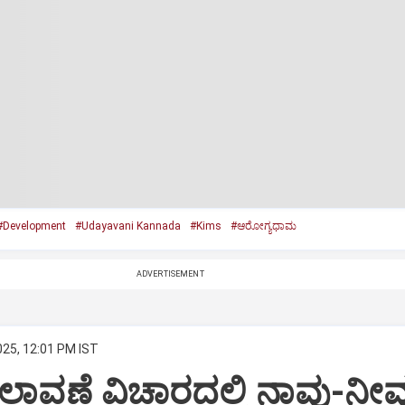
#Development
#Udayavani Kannada
#Kims
#ಆರೋಗ್ಯಧಾಮ
ADVERTISEMENT
025, 12:01 PM IST
ಾವಣೆ ವಿಚಾರದಲ್ಲಿ ನಾವು-ನೀವ