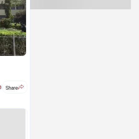
ಅ
Share