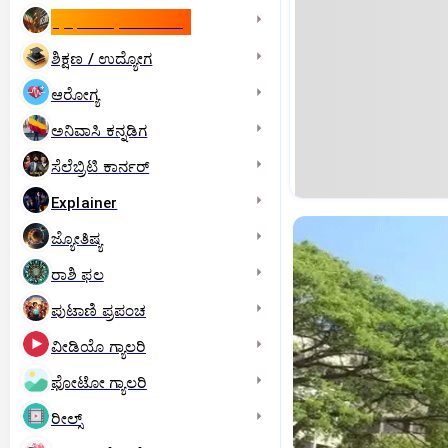
ಇಸ್ರೇಲ್- ಇರಾನ್‌ ಯುದ್ಧ
ಶಿಕ್ಷಣ / ಉದ್ಯೋಗ
ಆರೋಗ್ಯ
ಅನಿವಾಸಿ ಕನ್ನಡಿಗ
ಸೆಲೆಬ್ರಿಟಿ ಕಾರ್ನರ್‌
Explainer
ಜ್ಯೋತಿಷ್ಯ
ರಾಶಿ ಫಲ
ಪುಟಾಣಿ ಪ್ರಪಂಚ
ವೀಡಿಯೊ ಗ್ಯಾಲರಿ
ಫೋಟೋ ಗ್ಯಾಲರಿ
ರೀಲ್ಸ್