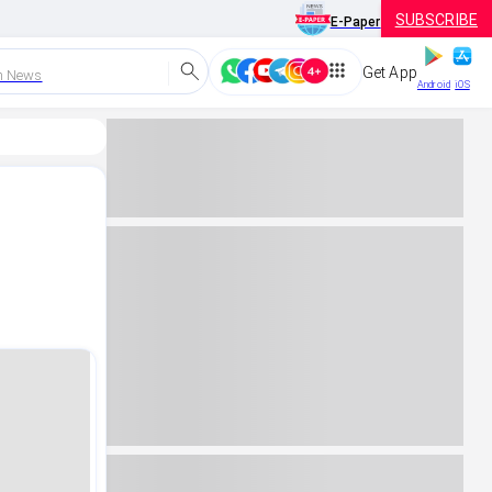
SUBSCRIBE
E-Paper
Get App
h News
Android
iOS