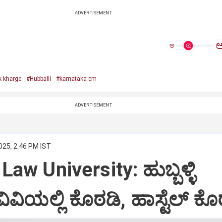
ADVERTISEMENT
ಅ
k kharge
#Hubballi
#karnataka cm
ADVERTISEMENT
025, 2:46 PM IST
Law University: ಹುಬ್ಬಳ್ಳಿ
ವಿಯಲ್ಲಿ ಕೊಠಡಿ, ಹಾಸ್ಟೆಲ್‌ ಕೊ