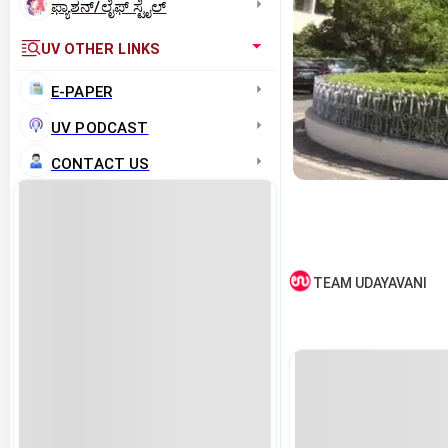
ಫ್ಯಾಶನ್/ಲೈಫ್‌ ಸ್ಟೈಲ್
UV OTHER LINKS
E-PAPER
UV PODCAST
CONTACT US
TEAM UDAYAVANI