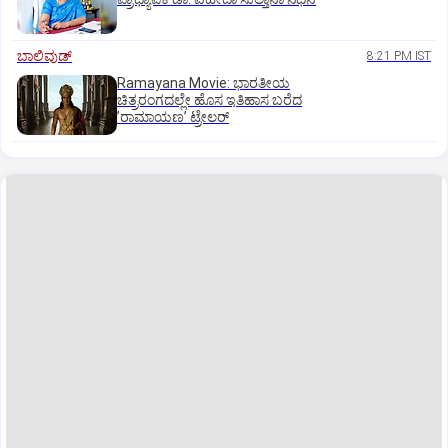
ಬಾಲಿವುಡ್‌
8:21 PM IST
Ramayana Movie: ಭಾರತೀಯ
ಚಿತ್ರರಂಗದಲ್ಲೇ ಹೊಸ ಇತಿಹಾಸ ಬರೆದ
ʼರಾಮಾಯಣʼ ಟ್ರೇಲರ್