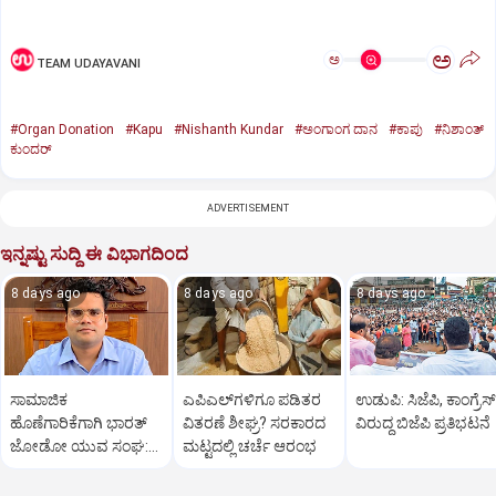
ಅ
ಅ
TEAM UDAYAVANI
#Organ Donation
#Kapu
#Nishanth Kundar
#ಅಂಗಾಂಗ ದಾನ
#ಕಾಪು
#ನಿಶಾಂತ್‌
ಕುಂದರ್‌
ADVERTISEMENT
ಇನ್ನಷ್ಟು ಸುದ್ದಿ ಈ ವಿಭಾಗದಿಂದ
8 days ago
8 days ago
8 days ago
ಸಾಮಾಜಿಕ
ಎಪಿಎಲ್‌ಗ‌ಳಿಗೂ ಪಡಿತರ
ಉಡುಪಿ: ಸಿಜೆಪಿ, ಕಾಂಗ್ರೆಸ್‌
ಹೊಣೆಗಾರಿಕೆಗಾಗಿ ಭಾರತ್‌
ವಿತರಣೆ ಶೀಘ್ರ? ಸರಕಾರದ
ವಿರುದ್ಧ ಬಿಜೆಪಿ ಪ್ರತಿಭಟನೆ
ಜೋಡೋ ಯುವ ಸಂಘ:
ಮಟ್ಟದಲ್ಲಿ ಚರ್ಚೆ ಆರಂಭ
ಪ್ರತೀಕ್‌ ಬಾಯಲ್