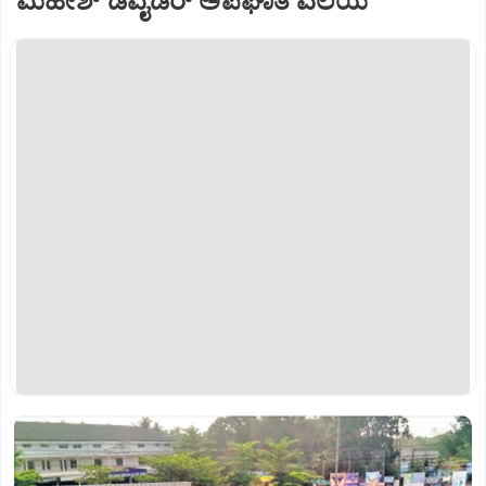
ಮಹೇಶ್‌ ಡಿವೈಡರ್‌ ಅಪಘಾತ ವಲಯ