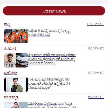
LATEST NEWS
ರಾಜ್ಯ
10:20 PM IST
ಅಧಿವೇಶನದಲ್ಲಿ ಸರಕಾರಕ್ಕೆ "ಪ್ರತ್ಯಸ್ತ್ರ':
ಇಂದು ಬಿಜೆಪಿ ಸಭೆ
ಶಿವಮೊಗ್ಗ
9:50 PM IST
Agumbe: ಸರಣಿ ದನ ಕಳ್ಳತನ ಪ್ರಕರಣ:
ಸಿನಿಮೀಯ ಶೈಲಿಯಲ್ಲಿ ಆರೋಪಿಯನ್ನು
ಬಂಧಿಸಿದ ಪೊಲೀಸರು
ಬಾಲಿವುಡ್‌
9:10 PM IST
ಸಾಲ ಮರುಪಾವತಿಸದ ಹಿನ್ನೆಲೆ: ನಟ
ರಾಜಪಾಲ್ ಯಾದವ್‌ ಆಸ್ತಿ ಹರಾಜಿಗೆ
ಮುಂದಾದ ಬ್ಯಾಂಕ್
ದಕ್ಷಿಣಕನ್ನಡ
8:28 PM IST
ಮಂಗಳೂರು ವಿಶ್ವವಿದ್ಯಾಲಯದ ನಿವೃತ್ತ
ಪ್ರಾಧ್ಯಾಪಕಿ ಡಾ. ವಹೀದಾ ಸುಲ್ತಾನಾ ನಿಧನ