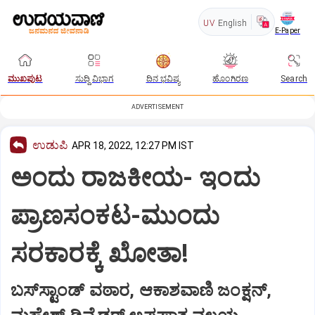
UV
English
E-Paper
ಮುಖಪುಟ
ಸುದ್ದಿ ವಿಭಾಗ
ದಿನ ಭವಿಷ್ಯ
ಹೊಂಗಿರಣ
Search
ADVERTISEMENT
ಉಡುಪಿ
APR 18, 2022, 12:27 PM IST
ಅಂದು ರಾಜಕೀಯ- ಇಂದು
ಪ್ರಾಣಸಂಕಟ-ಮುಂದು
ಸರಕಾರಕ್ಕೆ ಖೋತಾ!
ಬಸ್‌ಸ್ಟಾಂಡ್‌ ವಠಾರ, ಆಕಾಶವಾಣಿ ಜಂಕ್ಷನ್‌,