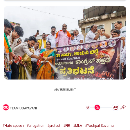
ADVERTISEMENT
ಅ
ಅ
TEAM UDAYAVANI
#Hate speech
#allegation
#protest
#FIR
#MLA
#Yashpal Suvarna