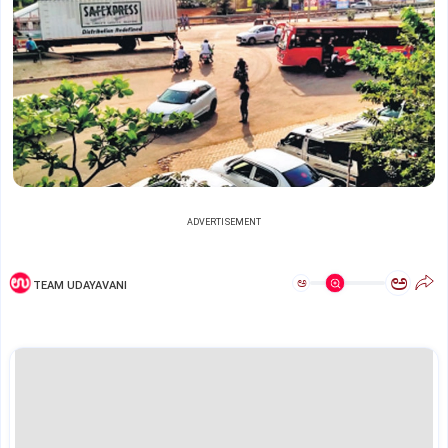
ADVERTISEMENT
ಅ
ಅ
TEAM UDAYAVANI