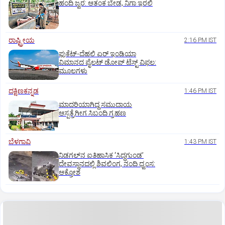
ಹಂದಿ ಜ್ವರ: ಆತಂಕ ಬೇಡ, ನಿಗಾ ಇರಲಿ
ರಾಷ್ಟ್ರೀಯ
2:16 PM IST
ಫುಕೆಟ್‌-ದೆಹಲಿ ಏರ್‌ ಇಂಡಿಯಾ
ವಿಮಾನದ ಪೈಲಟ್‌ ಡೋಪ್‌ ಟೆಸ್ಟ್‌ ವಿಫಲ:
ಮೂಲಗಳು
ದಕ್ಷಿಣಕನ್ನಡ
1:46 PM IST
ಮಾದರಿಯಾಗಿದ್ದ ಸಮುದಾಯ
ಆಸ್ಪತ್ರೆಗೀಗ ಸಿಬಂದಿ ಗ್ರಹಣ
ಬೆಳಗಾವಿ
1:43 PM IST
ನಿಡಗಲ್‌ನ ಐತಿಹಾಸಿಕ ‘ಸಿದ್ಧಗುಂಡ’
ದೇವಸ್ಥಾನದಲ್ಲಿ ಶಿವಲಿಂಗ, ನಂದಿ ಧ್ವಂಸ:
ಆಕ್ರೋಶ