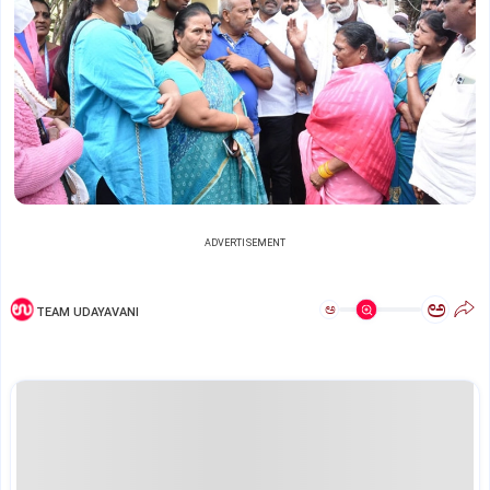
ADVERTISEMENT
ಅ
ಅ
TEAM UDAYAVANI