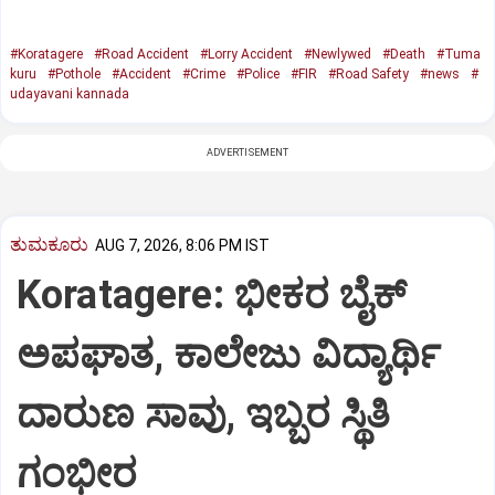
#Koratagere
#Road Accident
#Lorry Accident
#Newlywed
#Death
#Tuma
kuru
#Pothole
#Accident
#Crime
#Police
#FIR
#Road Safety
#news
#
udayavani kannada
ADVERTISEMENT
ತುಮಕೂರು
AUG 7, 2026, 8:06 PM IST
Koratagere: ಭೀಕರ ಬೈಕ್
ಅಪಘಾತ, ಕಾಲೇಜು ವಿದ್ಯಾರ್ಥಿ
ದಾರುಣ ಸಾವು, ಇಬ್ಬರ ಸ್ಥಿತಿ
ಗಂಭೀರ