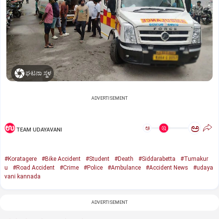
ಘಟನಾ ಸ್ಥಳ
ADVERTISEMENT
ಅ
ಅ
TEAM UDAYAVANI
#Koratagere
#Bike Accident
#Student
#Death
#Siddarabetta
#Tumakur
u
#Road Accident
#Crime
#Police
#Ambulance
#Accident News
#udaya
vani kannada
ADVERTISEMENT