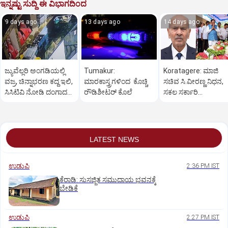
ಇನ್ನಷ್ಟು ಸುದ್ದಿ ಈ ವಿಭಾಗದಿಂದ
9 days ago
13 days ago
14 days ago
ಜ್ಯುವೆಲ್ಲರಿ ಅಂಗಡಿಯಲ್ಲಿ
Tumakur:
Koratagere: ಮಾಜಿ
ವಜ್ರ, ಚಿನ್ನಾಭರಣ ಕದ್ದ ಇಲಿ,
ಮಾರಕಾಸ್ತ್ರಗಳಿಂದ ಕೊಚ್ಚಿ
ಸಚಿವ ಸಿ.ವೀರಣ್ಣ ನಿಧನ,
ಸಿಸಿಟಿವಿ ನೋಡಿ ದಂಗಾದ
ರೌಡಿಶೀಟರ್ ಕೊಲೆ
ಸಕಲ ಸರ್ಕಾರಿ
ಸಿಬ್ಬಂದಿ
ಗೌರವಗಳೊಂದಿಗೆ
ಅಂತ್ಯಸಂಸ್ಕಾರ
LATEST NEWS
ಉಡುಪಿ
2:36 PM IST
ಕೆರಾಡಿ: ಸುಸಜ್ಜಿತ ಸಮುದಾಯ ಭವನಕ್ಕೆ
ಬೇಡಿಕೆ
ಉಡುಪಿ
2:27 PM IST