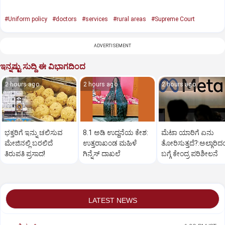
#Uniform policy
#doctors
#services
#rural areas
#Supreme Court
ADVERTISEMENT
ಇನ್ನಷ್ಟು ಸುದ್ದಿ ಈ ವಿಭಾಗದಿಂದ
2 hours ago
2 hours ago
2 hours ago
ಭಕ್ತರಿಗೆ ಇನ್ನು ಚಲಿಸುವ
8.1 ಅಡಿ ಉದ್ದನೆಯ ಕೇಶ:
ಮೆಟಾ ಯಾರಿಗೆ ಏನು
ಮೇಜಿನಲ್ಲಿ ಬರಲಿದೆ
ಉತ್ತರಾಖಂಡ ಮಹಿಳೆ
ತೋರಿಸುತ್ತದೆ?:ಅಲ್ಗಾರಿದ
ತಿರುಪತಿ ಪ್ರಸಾದ!
ಗಿನ್ನೆಸ್‌ ದಾಖಲೆ
ಬಗ್ಗೆ ಕೇಂದ್ರ ಪರಿಶೀಲನೆ
LATEST NEWS