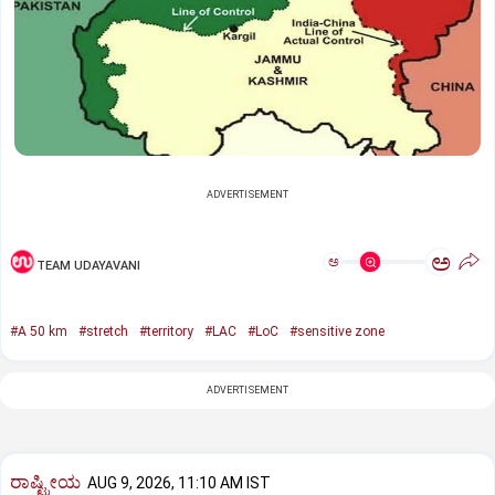
ADVERTISEMENT
ಅ
ಅ
TEAM UDAYAVANI
#A 50 km
#stretch
#territory
#LAC
#LoC
#sensitive zone
ADVERTISEMENT
ರಾಷ್ಟ್ರೀಯ
AUG 9, 2026, 11:10 AM IST