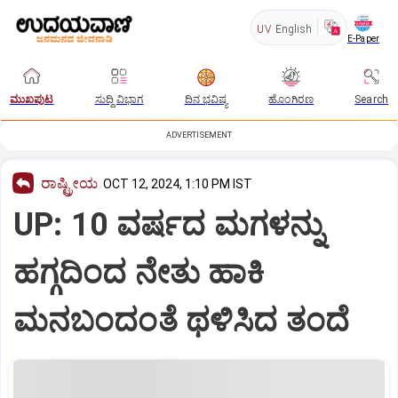
UV
English
E-Paper
ಮುಖಪುಟ
ಸುದ್ದಿ ವಿಭಾಗ
ದಿನ ಭವಿಷ್ಯ
ಹೊಂಗಿರಣ
Search
ADVERTISEMENT
ರಾಷ್ಟ್ರೀಯ
OCT 12, 2024, 1:10 PM IST
UP: 10 ವರ್ಷದ ಮಗಳನ್ನು
ಹಗ್ಗದಿಂದ ನೇತು ಹಾಕಿ
ಮನಬಂದಂತೆ ಥಳಿಸಿದ ತಂದೆ