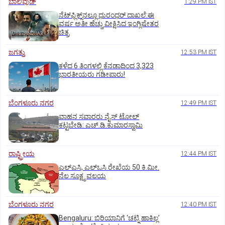
ಬಾಲಿವುಡ್‌
1:29 PM IST
ನೆಟ್‌ಫ್ಲಿಕ್ಸ್‌ನಲ್ಲೂ ಧುರಂಧರ್‌ ದಾಖಲೆ:ಈ
ವರ್ಷ ಅತೀ ಹೆಚ್ಚು ವೀಕ್ಷಿಸಿದ ಇಂಗ್ಲಿಷೇತರ
ಚಿತ್ರ
ಜಗತ್ತು
12:53 PM IST
ಕಳೆದ 6 ತಿಂಗಳಲ್ಲಿ ಕೆನಡಾದಿಂದ 3,323
ಭಾರತೀಯರು ಗಡೀಪಾರು!
ಬೆಂಗಳೂರು ನಗರ
12:49 PM IST
ವಾಹನ ಸವಾರರು ನೈಸ್‌ ಟೋಲ್‌
ಕಟ್ಟಬೇಡಿ: ಎಚ್‌.ಡಿ.ಕುಮಾರಸ್ವಾಮಿ
ರಾಷ್ಟ್ರೀಯ
12:44 PM IST
ಎಲ್‌ಎಸಿ, ಎಲ್‌ಒಸಿ ರೇಖೆಯ 50 ಕಿ.ಮೀ.
ನೆಲ ಸೂಕ್ಷ್ಮ ವಲಯ
ಬೆಂಗಳೂರು ನಗರ
12:40 PM IST
Bengaluru: ಬಿರಿಯಾನಿಗೆ ‘ಚಟ್ನಿ ಹಾಕಿಲ್ಲ’