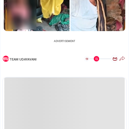
ADVERTISEMENT
ಅ
ಅ
TEAM UDAYAVANI