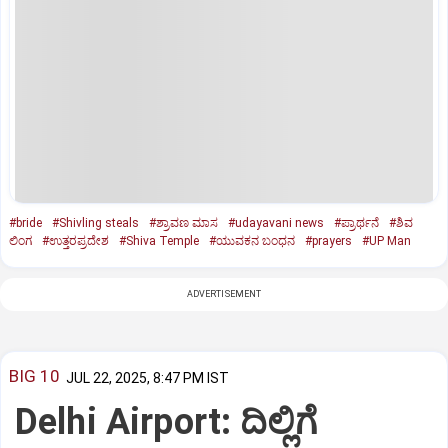
#bride
#Shivling steals
#ಶ್ರಾವಣ ಮಾಸ
#udayavani news
#ಪ್ರಾರ್ಥನೆ
#ಶಿವ
ಲಿಂಗ
#ಉತ್ತರಪ್ರದೇಶ
#Shiva Temple
#ಯುವಕನ ಬಂಧನ
#prayers
#UP Man
ADVERTISEMENT
BIG 10
JUL 22, 2025, 8:47 PM IST
Delhi Airport: ದಿಲ್ಲಿಗೆ