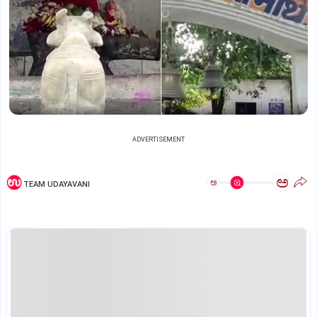
ADVERTISEMENT
ಅ
ಅ
TEAM UDAYAVANI