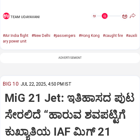
ಅ
ಅ
TEAM UDAYAVANI
#Air India flight
#New Delhi
#passengers
#Hong Kong
#caught fire
#auxili
ary power unit
ADVERTISEMENT
BIG 10
JUL 22, 2025, 4:50 PM IST
MiG 21 Jet: ಇತಿಹಾಸದ ಪುಟ
ಸೇರಲಿದೆ “ಹಾರುವ ಶವಪಟ್ಟಿಗೆ
ಕುಖ್ಯಾತಿಯ IAF ಮಿಗ್‌ 21