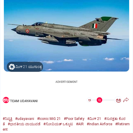
ಮಿಗ್‌ 21 ಯುಗಾಂತ್ಯ
ADVERTISEMENT
ಅ
ಅ
TEAM UDAYAVANI
#ನಿವೃತ್ತಿ
#udayavani
#Iconic MiG 21
#Poor Safety
#ಮಿಗ್‌ 21
#ಸುರಕ್ಷತಾ ಕೊರ
ತೆ
#ಭಾರತೀಯ ವಾಯುಪಡೆ
#ಸೋವಿಯತ್‌ ಒಕ್ಕೂಟ
#AIR
#Indian Airforce
#Retirem
ent