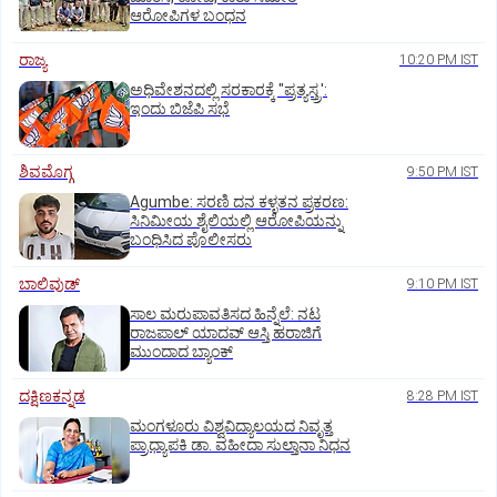
ಆರೋಪಿಗಳ ಬಂಧನ
ರಾಜ್ಯ
10:20 PM IST
ಅಧಿವೇಶನದಲ್ಲಿ ಸರಕಾರಕ್ಕೆ "ಪ್ರತ್ಯಸ್ತ್ರ':
ಇಂದು ಬಿಜೆಪಿ ಸಭೆ
ಶಿವಮೊಗ್ಗ
9:50 PM IST
Agumbe: ಸರಣಿ ದನ ಕಳ್ಳತನ ಪ್ರಕರಣ:
ಸಿನಿಮೀಯ ಶೈಲಿಯಲ್ಲಿ ಆರೋಪಿಯನ್ನು
ಬಂಧಿಸಿದ ಪೊಲೀಸರು
ಬಾಲಿವುಡ್‌
9:10 PM IST
ಸಾಲ ಮರುಪಾವತಿಸದ ಹಿನ್ನೆಲೆ: ನಟ
ರಾಜಪಾಲ್ ಯಾದವ್‌ ಆಸ್ತಿ ಹರಾಜಿಗೆ
ಮುಂದಾದ ಬ್ಯಾಂಕ್
ದಕ್ಷಿಣಕನ್ನಡ
8:28 PM IST
ಮಂಗಳೂರು ವಿಶ್ವವಿದ್ಯಾಲಯದ ನಿವೃತ್ತ
ಪ್ರಾಧ್ಯಾಪಕಿ ಡಾ. ವಹೀದಾ ಸುಲ್ತಾನಾ ನಿಧನ