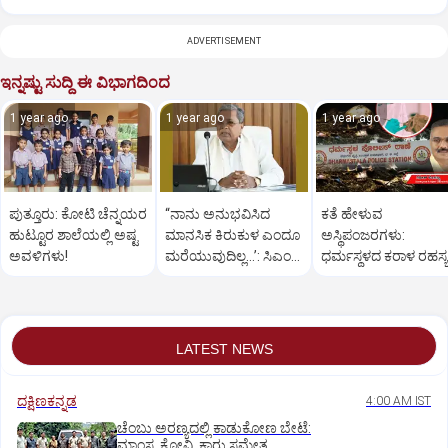
ADVERTISEMENT
ಇನ್ನಷ್ಟು ಸುದ್ದಿ ಈ ವಿಭಾಗದಿಂದ
1 year ago
1 year ago
1 year ago
ಪುತ್ತೂರು: ಕೋಟಿ ಚೆನ್ನಯರ
“ನಾನು ಅನುಭವಿಸಿದ
ಕತೆ ಹೇಳುವ
ಹುಟ್ಟೂರ ಶಾಲೆಯಲ್ಲಿ ಅಷ್ಟ
ಮಾನಸಿಕ ಕಿರುಕುಳ ಎಂದೂ
ಅಸ್ಥಿಪಂಜರಗಳು:
ಅವಳಿಗಳು!
ಮರೆಯುವುದಿಲ್ಲ…’: ಸಿಎಂ
ಧರ್ಮಸ್ಥಳದ‌ ಕರಾಳ ರಹಸ್ಯ
ಸಿದ್ದರಾಮಯ್ಯ
ತೆರೆದಿಡಲಿದೆಯೇ ಡಿಎನ್
ಪರೀಕ್ಷೆ?
LATEST NEWS
ದಕ್ಷಿಣಕನ್ನಡ
4:00 AM IST
ಚೆಂಬು ಅರಣ್ಯದಲ್ಲಿ ಕಾಡುಕೋಣ ಬೇಟೆ:
ಮಾಂಸ, ಕೋವಿ, ಕಾರು ಸಮೇತ