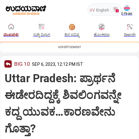
UV
English
E-Paper
ಮುಖಪುಟ
ಸುದ್ದಿ ವಿಭಾಗ
ದಿನ ಭವಿಷ್ಯ
ಹೊಂಗಿರಣ
Search
ADVERTISEMENT
BIG 10
SEP 6, 2023, 12:12 PM IST
Uttar Pradesh: ಪ್ರಾರ್ಥನೆ
ಈಡೇರದಿದ್ದಕ್ಕೆ ಶಿವಲಿಂಗವನ್ನೇ
ಕದ್ದ ಯುವಕ…ಕಾರಣವೇನು
ಗೊತ್ತಾ?