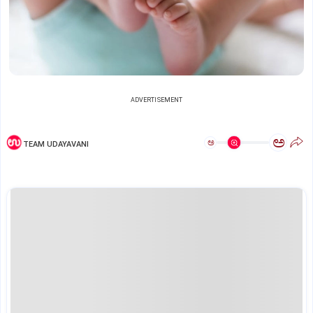
ADVERTISEMENT
ಅ
ಅ
TEAM UDAYAVANI