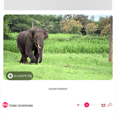
ಸಾಂದರ್ಭಿಕ ಚಿತ್ರ
ADVERTISEMENT
ಅ
ಅ
TEAM UDAYAVANI