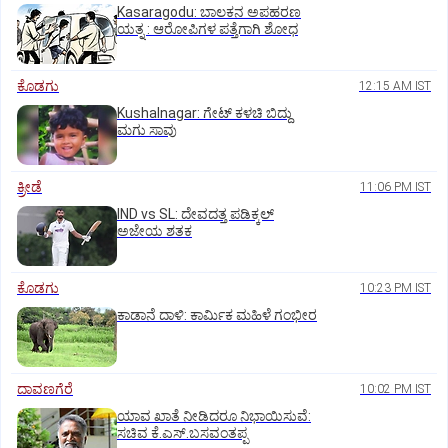
Kasaragodu: ಬಾಲಕನ ಅಪಹರಣ
ಯತ್ನ : ಆರೋಪಿಗಳ ಪತ್ತೆಗಾಗಿ ಶೋಧ
ಕೊಡಗು
12:15 AM IST
Kushalnagar: ಗೇಟ್ ಕಳಚಿ ಬಿದ್ದು
ಮಗು ಸಾವು
ಕ್ರೀಡೆ
11:06 PM IST
IND vs SL: ದೇವದತ್ತ ಪಡಿಕ್ಕಲ್‌
ಅಜೇಯ ಶತಕ
ಕೊಡಗು
10:23 PM IST
ಕಾಡಾನೆ ದಾಳಿ: ಕಾರ್ಮಿಕ ಮಹಿಳೆ ಗಂಭೀರ
ದಾವಣಗೆರೆ
10:02 PM IST
ಯಾವ ಖಾತೆ ನೀಡಿದರೂ ನಿಭಾಯಿಸುವೆ:
ಸಚಿವ ಕೆ.ಎಸ್.ಬಸವಂತಪ್ಪ