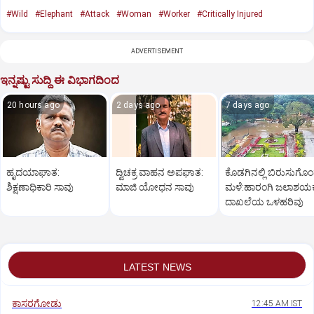
#Wild
#Elephant
#Attack
#Woman
#Worker
#Critically Injured
ADVERTISEMENT
ಇನ್ನಷ್ಟು ಸುದ್ದಿ ಈ ವಿಭಾಗದಿಂದ
20 hours ago
2 days ago
7 days ago
ಹೃದಯಾಘಾತ:
ದ್ವಿಚಕ್ರ ವಾಹನ ಅಪಘಾತ:
ಕೊಡಗಿನಲ್ಲಿ ಬಿರುಸುಗೊ
ಶಿಕ್ಷಣಾಧಿಕಾರಿ ಸಾವು
ಮಾಜಿ ಯೋಧನ ಸಾವು
ಮಳೆ:ಹಾರಂಗಿ ಜಲಾಶಯಕ್ಕ
ದಾಖಲೆಯ ಒಳಹರಿವು
LATEST NEWS
ಕಾಸರಗೋಡು
12:45 AM IST