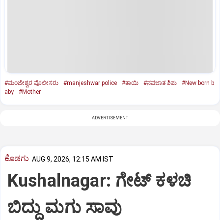
#ಮಂಜೇಶ್ವರ ಪೊಲೀಸರು
#manjeshwar police
#ತಾಯಿ
#ನವಜಾತ ಶಿಶು
#New born b
aby
#Mother
ADVERTISEMENT
ಕೊಡಗು
AUG 9, 2026, 12:15 AM IST
Kushalnagar: ಗೇಟ್ ಕಳಚಿ
ಬಿದ್ದು ಮಗು ಸಾವು