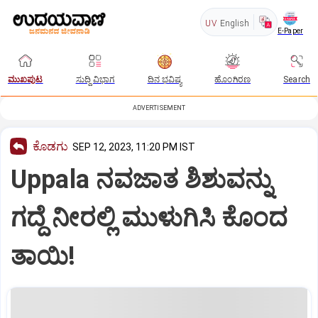
UV
English
E-Paper
ಮುಖಪುಟ
ಸುದ್ದಿ ವಿಭಾಗ
ದಿನ ಭವಿಷ್ಯ
ಹೊಂಗಿರಣ
Search
ADVERTISEMENT
ಕೊಡಗು
SEP 12, 2023, 11:20 PM IST
Uppala ನವಜಾತ ಶಿಶುವನ್ನು
ಗದ್ದೆ ನೀರಲ್ಲಿ ಮುಳುಗಿಸಿ ಕೊಂದ
ತಾಯಿ!