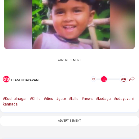
ADVERTISEMENT
ಅ
ಅ
TEAM UDAYAVANI
#Kushalnagar
#Child
#dies
#gate
#falls
#news
#kodagu
#udayavani
kannada
ADVERTISEMENT