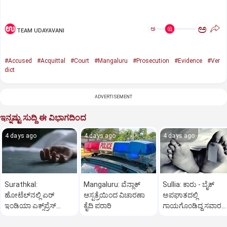
ಅ
ಅ
TEAM UDAYAVANI
#Accused
#Acquittal
#Court
#Mangaluru
#Prosecution
#Evidence
#Ver
dict
ADVERTISEMENT
ಇನ್ನಷ್ಟು ಸುದ್ದಿ ಈ ವಿಭಾಗದಿಂದ
4 days ago
4 days ago
4 days ago
Surathkal:
Mangaluru: ವೆನ್ಲಾಕ್‌
Sullia: ಕಾರು - ಬೈಕ್
ಹೋಟೆಲ್‌ನಲ್ಲಿ ಏರ್
ಆಸ್ಪತ್ರೆಯಿಂದ ವಿಚಾರಣಾ
ಅಪಘಾತದಲ್ಲಿ
ಇಂಡಿಯಾ ಎಕ್ಸ್‌ಪ್ರೆಸ್
ಕೈದಿ ಪರಾರಿ
ಗಾಯಗೊಂಡಿದ್ದ ಸವಾರ
ಪ್ರಯಾಣಿಕ ಸಾವು
ಸಾವು