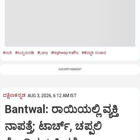
#ಲಾರಿ
#ಉಪ್ಪಿನಂಗಡಿ
#Lorry
#Highway traffic
#ಹೆದ್ದಾರಿ ಸಂಚಾರ
ADVERTISEMENT
ದಕ್ಷಿಣಕನ್ನಡ
AUG 3, 2026, 6:12 AM IST
Bantwal: ರಾಯಿಯಲ್ಲಿ ವ್ಯಕ್ತಿ
ನಾಪತ್ತೆ; ಟಾರ್ಚ್, ಚಪ್ಪಲಿ