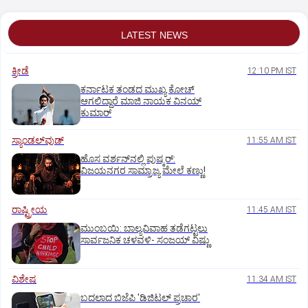
LATEST NEWS
ಕ್ರೀಡೆ
12:10 PM IST
ಕರ್ನಾಟಕ ತಂಡದ ಮುಖ್ಯ ಕೋಚ್‌
ಆಗಲಿದ್ದಾರೆ ಮಾಜಿ ನಾಯಕ ವಿನಯ್‌
ಕುಮಾರ್
ಸ್ಯಾಂಡಲ್‌ವುಡ್‌
11:55 AM IST
ಹೊಸ ವರ್ಶನ್‌ನಲ್ಲಿ ಪುಷ್ಕರ್‌:
ವಿಜಯನಗರ ಸಾಮ್ರಾಜ್ಯ ಮೇಲೆ ಕಣ್ಣು!
ರಾಷ್ಟ್ರೀಯ
11:45 AM IST
ಮುಂಬಯಿ: ಬಾಲ್ಯವಿವಾಹ ತಡೆಗಟ್ಟಲು
ಸಾರ್ವಜನಿಕ ಚಳವಳಿ- ಸಂಜಯ್‌ ವಿಷ್ಣು
ವಿಶೇಷ
11:34 AM IST
ಬದಲಾದ ಬಿಜೆಪಿ 'ಡಿಜಿಟಲ್‌ ಪ್ರಚಾರ'