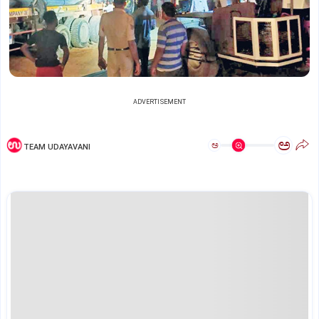
ADVERTISEMENT
ಅ
ಅ
TEAM UDAYAVANI