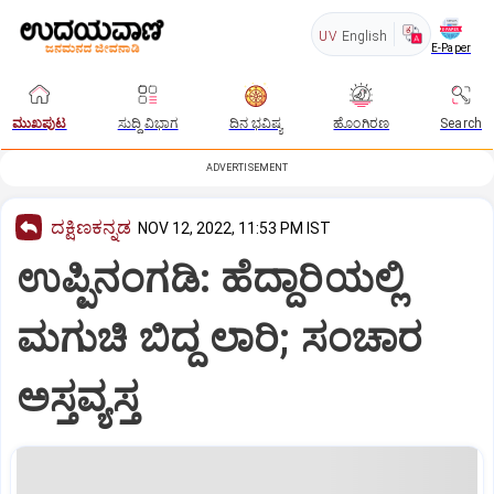
UV
English
E-Paper
ಮುಖಪುಟ
ಸುದ್ದಿ ವಿಭಾಗ
ದಿನ ಭವಿಷ್ಯ
ಹೊಂಗಿರಣ
Search
ADVERTISEMENT
ದಕ್ಷಿಣಕನ್ನಡ
NOV 12, 2022, 11:53 PM IST
ಉಪ್ಪಿನಂಗಡಿ: ಹೆದ್ದಾರಿಯಲ್ಲಿ
ಮಗುಚಿ ಬಿದ್ದ ಲಾರಿ; ಸಂಚಾರ
ಅಸ್ತವ್ಯಸ್ತ