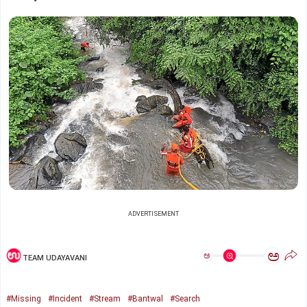
ADVERTISEMENT
ಅ
ಅ
TEAM UDAYAVANI
#Missing
#Incident
#Stream
#Bantwal
#Search