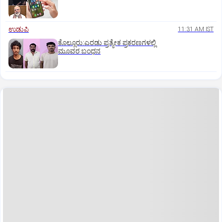
ಉಡುಪಿ
11:31 AM IST
ಕೊಲ್ಲೂರು:ಎರಡು ಪ್ರತ್ಯೇಕ ಪ್ರಕರಣಗಳಲ್ಲಿ
ಮೂವರ ಬಂಧನ