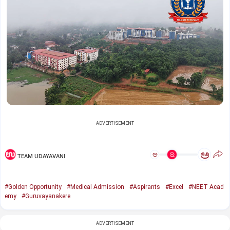
ADVERTISEMENT
ಅ
ಅ
TEAM UDAYAVANI
#Golden Opportunity
#Medical Admission
#Aspirants
#Excel
#NEET Acad
emy
#Guruvayanakere
ADVERTISEMENT