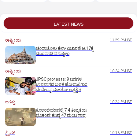
LATEST NEWS
ರಾಷ್ಟ್ರೀಯ
11:29 PM IST
ಚಂದಾಚೋರಿ ಕೇಸ್‌ ವಿಚಾರಣೆ ಆ.17ಕ್ಕೆ
ಮುಂದೂಡಿದ ಸುಪ್ರೀಂ
ರಾಷ್ಟ್ರೀಯ
10:34 PM IST
JPSC protests: 9 ದಿನಗಳ
ಉಪವಾಸದ ಬಳಿಕ ಹೋರಾಟಗಾರ
ದೇವೇಂದ್ರ ಮಹತೋ ಆಸ್ಪತ್ರೆಗೆ
ಜಗತ್ತು
10:24 PM IST
ಕೊಲಂಬಿಯಾದಲ್ಲಿ 7.4 ತೀವ್ರತೆಯ
ಭೂಕಂಪ: ಕನಿಷ್ಠ 47 ಮಂದಿ ಸಾವು
ಕ್ರೈಮ್
10:13 PM IST