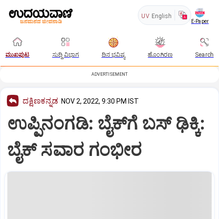
UV
English
E-Paper
ಮುಖಪುಟ
ಸುದ್ದಿ ವಿಭಾಗ
ದಿನ ಭವಿಷ್ಯ
ಹೊಂಗಿರಣ
Search
ADVERTISEMENT
ದಕ್ಷಿಣಕನ್ನಡ
NOV 2, 2022, 9:30 PM IST
ಉಪ್ಪಿನಂಗಡಿ: ಬೈಕ್‌ಗೆ ಬಸ್‌ ಢಿಕ್ಕಿ:
ಬೈಕ್‌ ಸವಾರ ಗಂಭೀರ