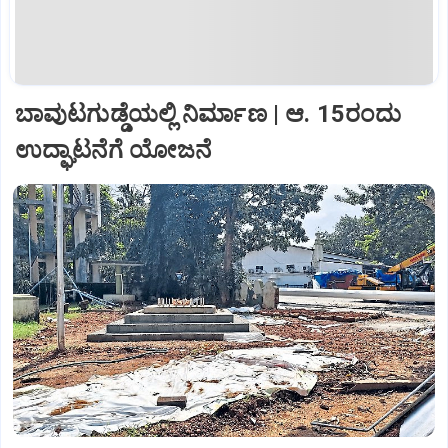
ಬಾವುಟಗುಡ್ಡೆಯಲ್ಲಿ ನಿರ್ಮಾಣ | ಆ. 15ರಂದು
ಉದ್ಘಾಟನೆಗೆ ಯೋಜನೆ