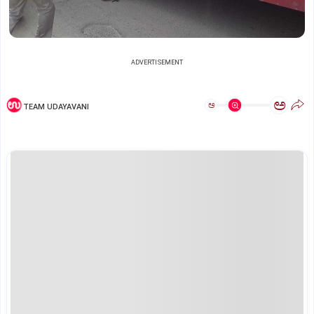
ADVERTISEMENT
ಅ
ಅ
TEAM UDAYAVANI