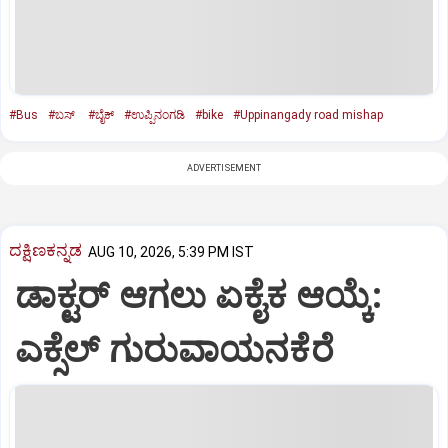
#Bus
#ಬಸ್‌
#ಬೈಕ್‌
#ಉಪ್ಪಿನಂಗಡಿ
#bike
#Uppinangady road mishap
ADVERTISEMENT
ದಕ್ಷಿಣಕನ್ನಡ
AUG 10, 2026, 5:39 PM IST
ಡಾಕ್ಟರ್ ಆಗಲು ಏಕೈಕ ಆಯ್ಕೆ:
ಎಕ್ಸೆಲ್ ಗುರುವಾಯನಕೆರೆ