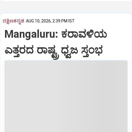
ದಕ್ಷಿಣಕನ್ನಡ
AUG 10, 2026, 2:39 PM IST
Mangaluru: ಕರಾವಳಿಯ
ಎತ್ತರದ ರಾಷ್ಟ್ರ ಧ್ವಜ ಸ್ತಂಭ