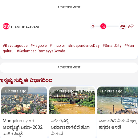
ADVERTISEMENT
ಅ
ಅ
TEAM UDAYAVANI
#Bavutagudde
#Flagpole
#Tricolor
#IndependenceDay
#SmartCity
#Man
galuru
#KedambadiRamayyaGowda
ADVERTISEMENT
ಇನ್ನಷ್ಟು ಸುದ್ದಿ ಈ ವಿಭಾಗದಿಂದ
10 hours ago
10 hours ago
11 hours ago
Mangaluru: ನಗರ
ಕಟೀಲಿನಲ್ಲಿ
ಬಾಣೂರಿಗೆ ಸೇತುವೆ ಇಲ್ಲ
ಅಭಿವೃದ್ಧಿಗೆ ವಿಷನ್‌-2032
ನಿರ್ಮಾಣವಾಗಲಿದೆ ಹೊಸ
ಹಗ್ಗವೇ ಆಸರೆ!
ಜಾರಿಗೆ ಸಿದ್ಧತೆ
ಸೇತುವೆ