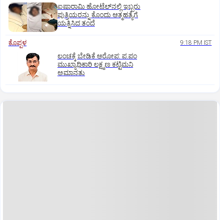
ಐಷಾರಾಮಿ ಹೋಟೆಲ್‌ನಲ್ಲಿ ಇಬ್ಬರು
ಪುತ್ರಿಯರನ್ನು ಕೊಂದು ಆತ್ಮಹತ್ಯೆಗೆ
ಯತ್ನಿಸಿದ ತಂದೆ
ಕೊಪ್ಪಳ
9:18 PM IST
ಲಂಚಕ್ಕೆ ಬೇಡಿಕೆ ಆರೋಪ: ಪ.ಪಂ
ಮುಖ್ಯಾಧಿಕಾರಿ ಲಕ್ಷ್ಮಣ ಕಟ್ಟಿಮನಿ
ಅಮಾನತು