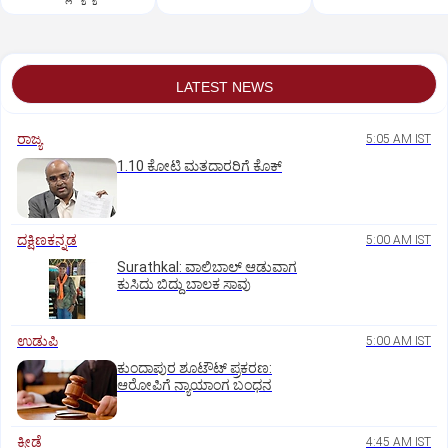
ಪ್ರತಿಭಾ ಕುಳಾಯಿ ತರಾಟೆ
LATEST NEWS
ರಾಜ್ಯ
5:05 AM IST
1.10 ಕೋಟಿ ಮತದಾರರಿಗೆ ಕೊಕ್‌
ದಕ್ಷಿಣಕನ್ನಡ
5:00 AM IST
Surathkal: ವಾಲಿಬಾಲ್ ಆಡುವಾಗ
ಕುಸಿದು ಬಿದ್ದು ಬಾಲಕ ಸಾವು
ಉಡುಪಿ
5:00 AM IST
ಕುಂದಾಪುರ ಶೂಟೌಟ್ ಪ್ರಕರಣ:
ಆರೋಪಿಗೆ ನ್ಯಾಯಾಂಗ ಬಂಧನ
ಕ್ರೀಡೆ
4:45 AM IST