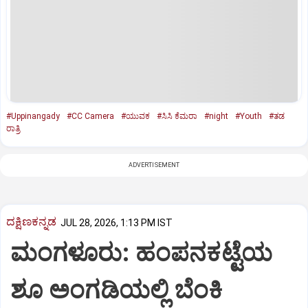
#Uppinangady
#CC Camera
#ಯುವಕ
#ಸಿಸಿ ಕೆಮರಾ
#night
#Youth
#ತಡ
ರಾತ್ರಿ
ADVERTISEMENT
ದಕ್ಷಿಣಕನ್ನಡ
JUL 28, 2026, 1:13 PM IST
ಮಂಗಳೂರು: ಹಂಪನಕಟ್ಟೆಯ
ಶೂ ಅಂಗಡಿಯಲ್ಲಿ ಬೆಂಕಿ