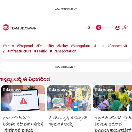
ADVERTISEMENT
ಅ
ಅ
TEAM UDAYAVANI
#Metro
#Proposal
#Feasibility
#Delay
#Mangaluru
#Udupi
#Connectivit
y
#Infrastructure
#Traffic
#Transportation
ADVERTISEMENT
ಇನ್ನಷ್ಟು ಸುದ್ದಿ ಈ ವಿಭಾಗದಿಂದ
8 days ago
8 days ago
8 days ago
ನಾಡ ಕಚೇರಿಗಳಲ್ಲಿ
ನೈಸರ್ಗಿಕ ಕೃಷಿ: 4 ಹೆಚ್ಚುವರಿ
ಗ್ರೂಪ್ ಡಿ ನೌಕರೆಗೆ ಲೈಂಗಿ
ನಿರಂತರ ನೆಟ್‌ವರ್ಕ್‌ ಸಮಸ್ಯೆ
ಗ್ರಾಮಗಳ ಆಯ್ಕೆ
ಕಿರುಕುಳ ಆರೋಪ:
: ಸೇವೆಗಳಲ್ಲಿ ವ್ಯತ್ಯಯ
ಎಪಿಎಂಸಿ ಕಾರ್ಯದರ್ಶಿಗೆ