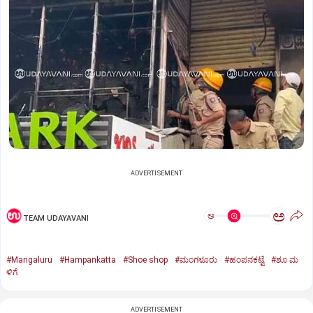
ADVERTISEMENT
ಅ
ಅ
TEAM UDAYAVANI
#Mangaluru
#Hampankatta
#Shoe shop
#ಮಂಗಳೂರು
#ಹಂಪನಕಟ್ಟೆ
#ಶೂ ಮ
ಳಿಗೆ
ADVERTISEMENT