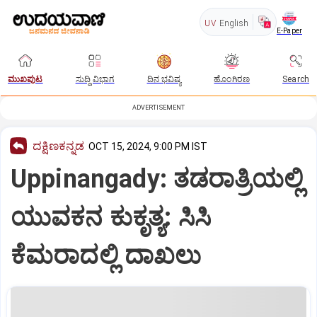
UV
English
E-Paper
ಮುಖಪುಟ
ಸುದ್ದಿ ವಿಭಾಗ
ದಿನ ಭವಿಷ್ಯ
ಹೊಂಗಿರಣ
Search
ADVERTISEMENT
ದಕ್ಷಿಣಕನ್ನಡ
OCT 15, 2024, 9:00 PM IST
Uppinangady: ತಡರಾತ್ರಿಯಲ್ಲಿ
ಯುವಕನ ಕುಕೃತ್ಯ: ಸಿಸಿ
ಕೆಮರಾದಲ್ಲಿ ದಾಖಲು