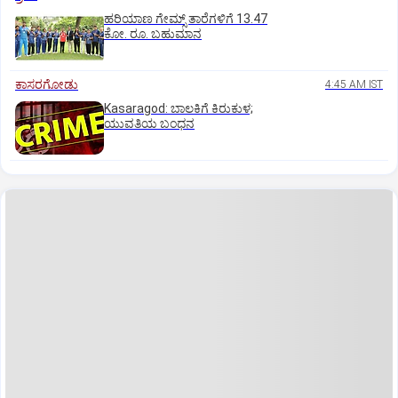
ಹರಿಯಾಣ ಗೇಮ್ಸ್‌ ತಾರೆಗಳಿಗೆ 13.47
ಕೋ. ರೂ. ಬಹುಮಾನ
ಕಾಸರಗೋಡು
4:45 AM IST
Kasaragod: ಬಾಲಕಿಗೆ ಕಿರುಕುಳ;
ಯುವತಿಯ ಬಂಧನ