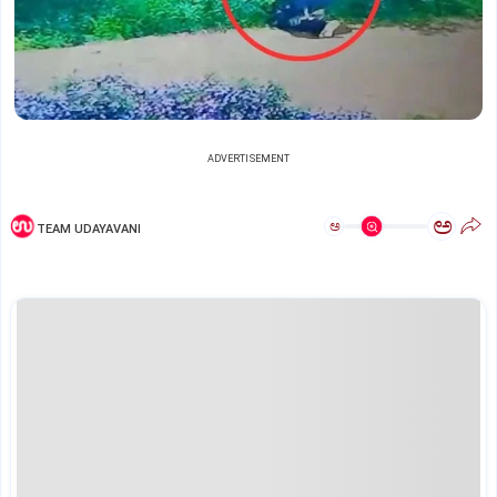
ADVERTISEMENT
ಅ
ಅ
TEAM UDAYAVANI