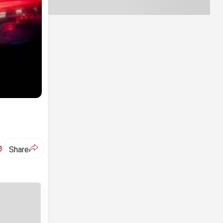
ಅ
Share