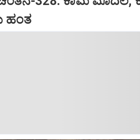
 ಚಿಂತನೆ-328: ಕಾಮ ಮೊದಲ, 
 ಹಂತ