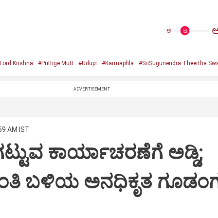
ಅ
Lord Krishna
#Puttige Mutt
#Udupi
#Karmaphla
#SriSugunendra Theertha Swa
ADVERTISEMENT
:59 AM IST
ಟ್ಟುವ ಕಾರ್ಯಾಚರಣೆಗೆ ಅಡ್ಡಿ;
ಂತಿ ಬಳಿಯ ಅನಧಿಕೃತ ಗೂಡಂಗ