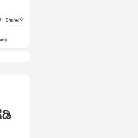
ಅ
Share
miji
ಡಿ