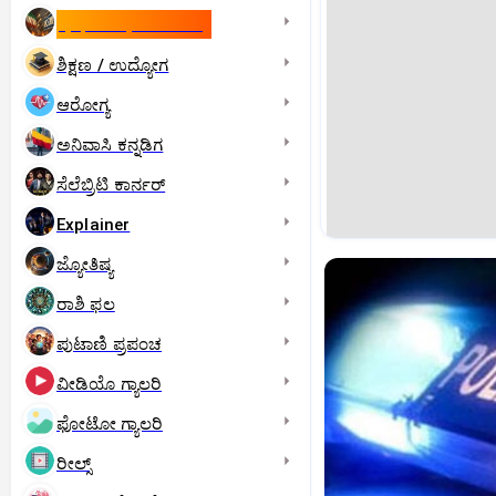
ಇಸ್ರೇಲ್- ಇರಾನ್‌ ಯುದ್ಧ
ಶಿಕ್ಷಣ / ಉದ್ಯೋಗ
ಆರೋಗ್ಯ
ಅನಿವಾಸಿ ಕನ್ನಡಿಗ
ಸೆಲೆಬ್ರಿಟಿ ಕಾರ್ನರ್‌
Explainer
ಜ್ಯೋತಿಷ್ಯ
ರಾಶಿ ಫಲ
ಪುಟಾಣಿ ಪ್ರಪಂಚ
ವೀಡಿಯೊ ಗ್ಯಾಲರಿ
ಫೋಟೋ ಗ್ಯಾಲರಿ
ರೀಲ್ಸ್