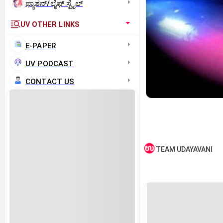
ಫ್ಯಾಶನ್/ಲೈಫ್‌ ಸ್ಟೈಲ್
UV OTHER LINKS
E-PAPER
UV PODCAST
CONTACT US
TEAM UDAYAVANI