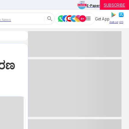
SUBSCRIBE
E-Paper
Get App
h News
Android
iOS
ಕರಣ