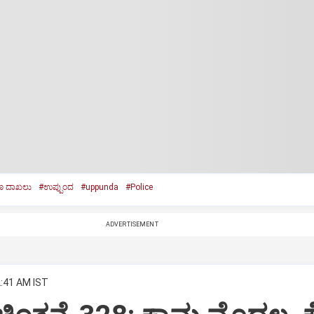
ರಣ ದಾಖಲು
#ಉಪ್ಪುಂದ
#uppunda
#Police
ADVERTISEMENT
2:41 AM IST