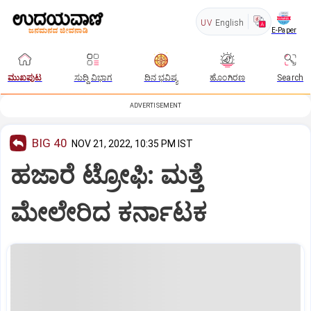
UV
English
E-Paper
ಮುಖಪುಟ
ಸುದ್ದಿ ವಿಭಾಗ
ದಿನ ಭವಿಷ್ಯ
ಹೊಂಗಿರಣ
Search
ADVERTISEMENT
BIG 40
NOV 21, 2022, 10:35 PM IST
ಹಜಾರೆ ಟ್ರೋಫಿ: ಮತ್ತೆ
ಮೇಲೇರಿದ ಕರ್ನಾಟಕ