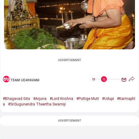
ADVERTISEMENT
ಅ
ಅ
TEAM UDAYAVANI
#Bhagavad Gita
#Arjuna
#Lord Krishna
#Puttige Mutt
#Udupi
#Karmaphl
a
#SriSugunendra Theertha Swamiji
ADVERTISEMENT