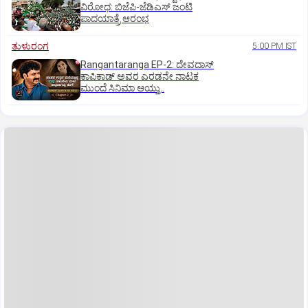
ವಿರೋಧ: ಬಿಜೆಪಿ-ಜೆಡಿಎಸ್‌ ಜಂಟಿ
ಪಾದಯಾತ್ರೆ ಆರಂಭ
ತುಳುರಂಗ
5:00 PM IST
Rangantaranga EP-2: ದೇವದಾಸ್
ಕಾಪಿಕಾಡ್‌ ಅವರ ಎರಡನೇ ನಾಟಕ
ಮುಂದೆ ಸಿನಿಮಾ ಆಯ್ತು..