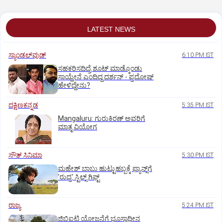
LATEST NEWS
ಸ್ಯಾಂಡಲ್‌ವುಡ್‌
6:10 PM IST
ಸಹಕರಿಸದಿದ್ರೆ ಶೂಟ್‌ ಮಾಡ್ಕೊಂಡು
ಸಾಯ್ತೇನೆ ಎಂದಿದ್ದ ದರ್ಶನ್‌ - ಪ್ರದೋಷ್‌
ಹೇಳಿದ್ದೇನು?
ದಕ್ಷಿಣಕನ್ನಡ
5:35 PM IST
Mangaluru: ಗುರುಕಿರಣ್ ಅವರಿಗೆ
ಮಾತೃ ವಿಯೋಗ
ಸೌತ್‌ ಸಿನಿಮಾ
5:30 PM IST
ಮಹೇಶ್‌ ಬಾಬು ಹುಟ್ಟುಹಬ್ಬಕ್ಕೆ ಫ್ಯಾನ್ಸ್‌ಗೆ
ʼರುದ್ರʼ ಸ್ಟಿಲ್ಸ್‌ ಗಿಫ್ಟ್
ರಾಜ್ಯ
5:24 PM IST
ಜಿಬಿಐಟಿ ಯೋಜನೆಗೆ ಭೂಸ್ವಾಧೀನ