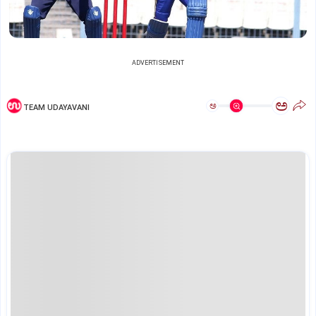
ADVERTISEMENT
ಅ
ಅ
TEAM UDAYAVANI