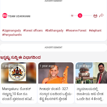
ADVERTISEMENT
ಅ
ಅ
TEAM UDAYAVANI
#Uppinangady
#forest officers
#Belthangady
#Reserve Forest
#elephant
#Periyashanthi
ADVERTISEMENT
ಇನ್ನಷ್ಟು ಸುದ್ದಿ ಈ ವಿಭಾಗದಿಂದ
1 year ago
1 year ago
1 year ago
Mangaluru: ರೋಶನ್‌
ಗೀತಾರ್ಥ ಚಿಂತನೆ- 327:
ನ್ಯಾಯಾಲಯದಲ್ಲಿ
ಸಲ್ಡಾನ್ಹಾ 10 ಕೋ.ರೂ.
ಸಂಸ್ಕಾರ ಬಲದಿಂದ ಒಳ್ಳೆಯ-
ರಾಜಕೀಯ ಆಟ ಬೇಡ:
ವಂಚನೆ ಪ್ರಕರಣದ ತನಿಖೆ
ಕೆಟ್ಟ ಕೆಲಸಗಳಿಗೆ ಪ್ರೇರಣೆ
ಒಂದೇ ದಿನ 4 ಕೇಸಲ್ಲಿ
ಸಿಐಡಿಗೆ ವರ್ಗ
ಸುಪ್ರೀಂಕೋರ್ಟ್‌ ಅಭಿಮ