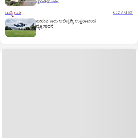
ಸ್ಥಳದಲ್ಲೇ ಸಾವು
ರಾಷ್ಟ್ರೀಯ
8:22 AM IST
ಹಾರುವ ಕಾರು ಅಭಿವೃದ್ಧಿ: ಉತ್ತರಾಖಂಡ
ವ್ಯಕ್ತಿ ಸಾಧನೆ