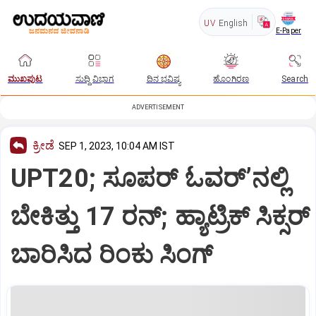
UV
English
E-Paper
ಮುಖಪುಟ
ಸುದ್ದಿ ವಿಭಾಗ
ದಿನ ಭವಿಷ್ಯ
ಹೊಂಗಿರಣ
Search
ADVERTISEMENT
ಕ್ರೀಡೆ
SEP 1, 2023, 10:04 AM IST
UPT20; ಸೂಪರ್ ಓವರ್’ನಲ್ಲಿ
ಬೇಕಿತ್ತು 17 ರನ್; ಹ್ಯಾಟ್ರಿಕ್ ಸಿಕ್ಸರ್
ಬಾರಿಸಿದ ರಿಂಕು ಸಿಂಗ್