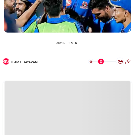
ADVERTISEMENT
ಅ
ಅ
TEAM UDAYAVANI