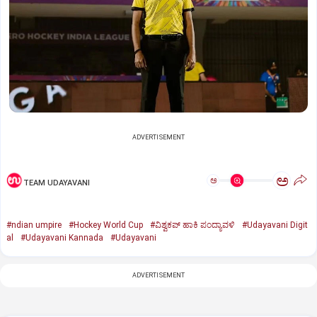
ADVERTISEMENT
ಅ
ಅ
TEAM UDAYAVANI
#ndian umpire
#Hockey World Cup
#ವಿಶ್ವಕಪ್‌ ಹಾಕಿ ಪಂದ್ಯಾವಳಿ
#Udayavani Digit
al
#Udayavani Kannada
#Udayavani
ADVERTISEMENT