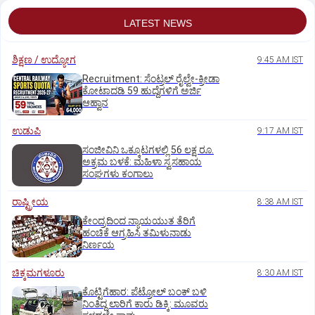
LATEST NEWS
ಶಿಕ್ಷಣ / ಉದ್ಯೋಗ
9:45 AM IST
Recruitment: ಸೆಂಟ್ರಲ್‌ ರೈಲ್ವೇ-ಕ್ರೀಡಾ
ಕೋಟಾದಡಿ 59 ಹುದ್ದೆಗಳಿಗೆ ಅರ್ಜಿ
ಆಹ್ವಾನ
ಉಡುಪಿ
9:17 AM IST
ಸಂಜೀವಿನಿ ಒಕ್ಕೂಟಗಳಲ್ಲಿ 56 ಲಕ್ಷ ರೂ.
ಅಕ್ರಮ ಬಳಕೆ: ಮಹಿಳಾ ಸ್ವಸಹಾಯ
ಸಂಘಗಳು ಕಂಗಾಲು
ರಾಷ್ಟ್ರೀಯ
8:38 AM IST
ಕೇಂದ್ರದಿಂದ ನ್ಯಾಯಯುತ ತೆರಿಗೆ
ಹಂಚಿಕೆ ಆಗ್ರಹಿಸಿ ತಮಿಳುನಾಡು
ನಿರ್ಣಯ
ಚಿಕ್ಕಮಗಳೂರು
8:30 AM IST
ಕೊಟ್ಟಿಗೆಹಾರ: ಪೆಟ್ರೋಲ್ ಬಂಕ್ ಬಳಿ
ನಿಂತಿದ್ದ ಲಾರಿಗೆ ಕಾರು ಡಿಕ್ಕಿ: ಮೂವರು