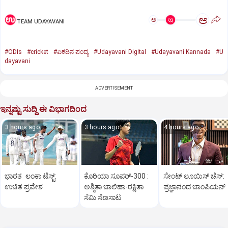
ಅ
ಅ
TEAM UDAYAVANI
#ODIs
#cricket
#ಏಕದಿನ ಪಂದ್ಯ
#Udayavani Digital
#Udayavani Kannada
#U
dayavani
ADVERTISEMENT
ಇನ್ನಷ್ಟು ಸುದ್ದಿ ಈ ವಿಭಾಗದಿಂದ
3 hours ago
3 hours ago
4 hours ago
ಭಾರತ ಲಂಕಾ ಟೆಸ್ಟ್:
ಕೊರಿಯಾ ಸೂಪರ್‌-300 :
ಸೇಂಟ್‌ ಲೂಯಿಸ್‌ ಚೆಸ್‌:
ಉಚಿತ ಪ್ರವೇಶ
ಅಶ್ಮಿತಾ ಚಾಲಿಹಾ-ರಕ್ಷಿತಾ
ಪ್ರಜ್ಞಾನಂದ ಚಾಂಪಿಯನ್‌
ಸೆಮಿ ಸೆಣಸಾಟ