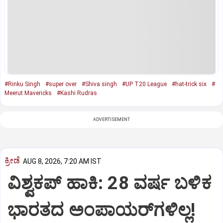
#Rinku Singh
#super over
#Shiva singh
#UP T20 League
#hat-trick six
#
Meerut Mavericks
#Kashi Rudras
ADVERTISEMENT
ಕ್ರೀಡೆ
AUG 8, 2026, 7:20 AM IST
ವಿಶ್ವಕಪ್‌ ಹಾಕಿ: 28 ವರ್ಷ ಬಳಿಕ
ಭಾರತದ ಅಂಪಾಯರ್‌ಗಳಿಲ್ಲ!