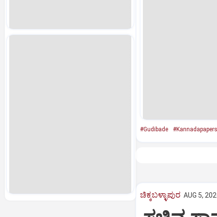
#Gudibade
#Kannadapaper
ಚಿಕ್ಕಬಳ್ಳಾಪುರ
AUG 5, 202