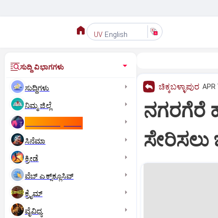
English
UV
ಸುದ್ದಿ ವಿಭಾಗಗಳು
ಚಿಕ್ಕಬಳ್ಳಾಪುರ
APR 
ಸುದ್ದಿಗಳು
ನಗರಗೆರೆ 
ನಿಮ್ಮ ಜಿಲ್ಲೆ
ಕಾಮನ್‌ ವೆಲ್ತ್‌ ಗೇಮ್ಸ್‌
ಸೇರಿಸಲು 
ಸಿನೆಮಾ
ಕ್ರೀಡೆ
ವೆಬ್ ಎಕ್ಸ್‌ಕ್ಲೂಸಿವ್
ಕ್ರೈಮ್
ವೈವಿಧ್ಯ