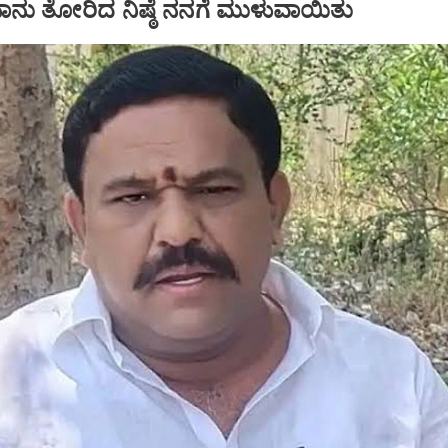
್ಕೆ ನಾನು ತೋರಿದ ನಿಷ್ಠೆ ನನಗೆ ಮುಳುವಾಯಿತು