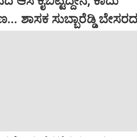
ದ ಆಸೆ ಕೈಬಿಟ್ಟಿದ್ದೇನೆ, ಕಾದು
 ಶಾಸಕ ಸುಬ್ಬಾರೆಡ್ಡಿ ಬೇಸರದ