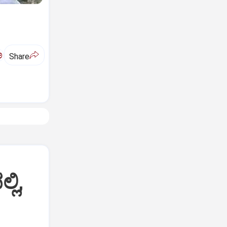
ಅ
Share
್ಲಿ,