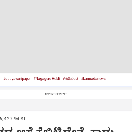
s
#udayavanipaper
#Nagagere Hobli
#ಗುಡಿಬಂಡೆ
#kannadanews
ADVERTISEMENT
6, 4:29 PM IST