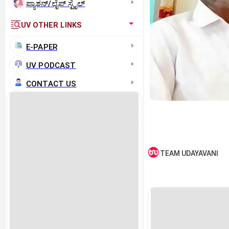
ಫ್ಯಾಶನ್/ಲೈಫ್‌ ಸ್ಟೈಲ್
UV OTHER LINKS
E-PAPER
UV PODCAST
CONTACT US
TEAM UDAYAVANI