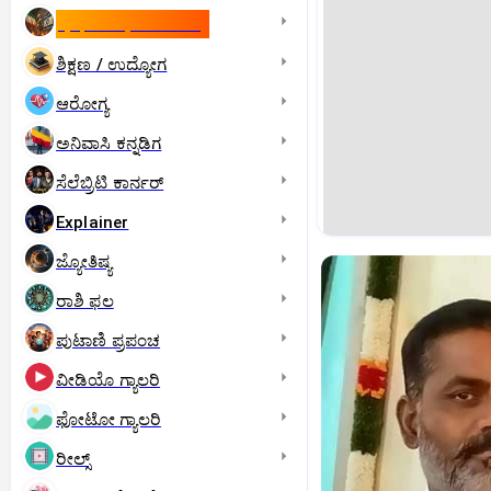
ಇಸ್ರೇಲ್- ಇರಾನ್‌ ಯುದ್ಧ
ಶಿಕ್ಷಣ / ಉದ್ಯೋಗ
ಆರೋಗ್ಯ
ಅನಿವಾಸಿ ಕನ್ನಡಿಗ
ಸೆಲೆಬ್ರಿಟಿ ಕಾರ್ನರ್‌
Explainer
ಜ್ಯೋತಿಷ್ಯ
ರಾಶಿ ಫಲ
ಪುಟಾಣಿ ಪ್ರಪಂಚ
ವೀಡಿಯೊ ಗ್ಯಾಲರಿ
ಫೋಟೋ ಗ್ಯಾಲರಿ
ರೀಲ್ಸ್