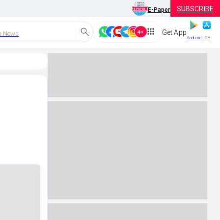
SUBSCRIBE
E-Paper
Get App
h News
Android
iOS