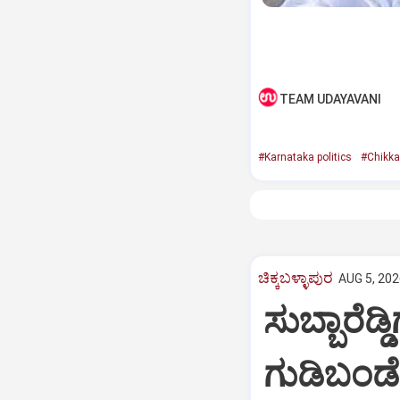
TEAM UDAYAVANI
#Karnataka politics
#Chikka
ಚಿಕ್ಕಬಳ್ಳಾಪುರ
AUG 5, 202
ಸುಬ್ಬಾರೆಡ್
ಗುಡಿಬಂಡೆ