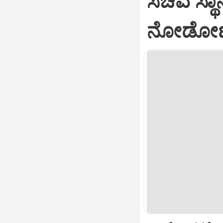
ಸಚಿವ ಸ್ಥಾನ
ನೋಡೋಣ...