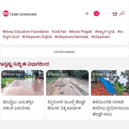
ಅ
ಅ
TEAM UDAYAVANI
#Alvas Education Foundation
#Job Fair
#Alvas Pragati
#ಆಳ್ವಾಸ್‌ ಪ್ರಗತಿ
#ಉ
ದ್ಯೋಗ ಮೇಳ
#Udayavani Digital
#Udayavani Kannada
#Udayavani
ADVERTISEMENT
ಇನ್ನಷ್ಟು ಸುದ್ದಿ ಈ ವಿಭಾಗದಿಂದ
8 hours ago
8 hours ago
8 hours ago
ತಿರುವೈಲು: ಏರುತಗ್ಗಿನ
ಕಿನ್ನಿಗೋಳಿ-ಮೂಲ್ಕಿ ಹೆದ್ದಾರಿ
ಹಳೆಯಂಗಡಿ ಸರಕಾರಿ
ನಡುವೆ ಏಳುಬೀಳು
ಹೊಂಡ: ನಿತ್ಯ ಅಪಘಾತ
ಕಾಲೇಜು ಪ್ರಯೋಗಾಲ
ಹೆದ್ದಾರಿ ಪಾಲು