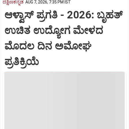
ದಕ್ಷಿಣಕನ್ನಡ
AUG 7, 2026, 7:35 PM IST
ಆಳ್ವಾಸ್‌ ಪ್ರಗತಿ - 2026: ಬೃಹತ್
ಉಚಿತ ಉದ್ಯೋಗ ಮೇಳದ
ಮೊದಲ ದಿನ ಅಮೋಘ
ಪ್ರತಿಕ್ರಿಯೆ