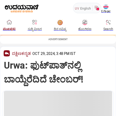
UV
English
E-Paper
ಮುಖಪುಟ
ಸುದ್ದಿ ವಿಭಾಗ
ದಿನ ಭವಿಷ್ಯ
ಹೊಂಗಿರಣ
Search
ADVERTISEMENT
ದಕ್ಷಿಣಕನ್ನಡ
OCT 29, 2024, 3:48 PM IST
Urwa: ಫುಟ್‌ಪಾತ್‌ನಲ್ಲಿ
ಬಾಯ್ದೆರೆದಿದೆ ಚೇಂಬರ್‌!