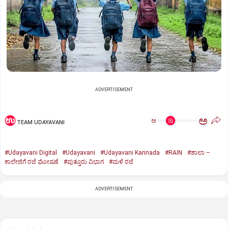
ADVERTISEMENT
ಅ
ಅ
TEAM UDAYAVANI
#Udayavani Digital
#Udayavani
#Udayavani Kannada
#RAIN
#ಶಾಲಾ –
ಕಾಲೇಜಿಗೆ ರಜೆ ಘೋಷಣೆ
#ಪುತ್ತೂರು ವಿಭಾಗ
#ಮಳೆ ರಜೆ
ADVERTISEMENT