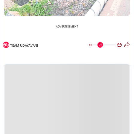
ADVERTISEMENT
ಅ
ಅ
TEAM UDAYAVANI