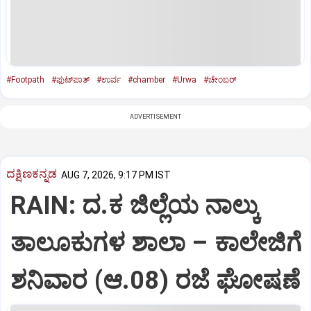
#Footpath
#ಫ‌ುಟ್‌ಪಾತ್‌
#ಉರ್ವ
#chamber
#Urwa
#ಚೇಂಬರ್‌
ADVERTISEMENT
ದಕ್ಷಿಣಕನ್ನಡ
AUG 7, 2026, 9:17 PM IST
RAIN: ದ.ಕ ಜಿಲ್ಲೆಯ ನಾಲ್ಕು
ತಾಲೂಕುಗಳ ಶಾಲಾ – ಕಾಲೇಜಿಗೆ
ಶನಿವಾರ (ಆ.08) ರಜೆ ಘೋಷಣೆ