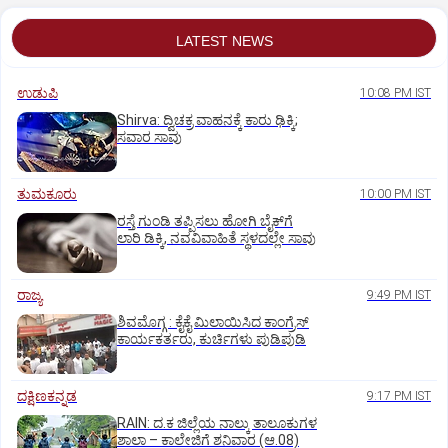
LATEST NEWS
ಉಡುಪಿ
10:08 PM IST
Shirva: ದ್ವಿಚಕ್ರ ವಾಹನಕ್ಕೆ ಕಾರು ಢಿಕ್ಕಿ;
ಸವಾರ ಸಾವು
ತುಮಕೂರು
10:00 PM IST
ರಸ್ತೆ ಗುಂಡಿ ತಪ್ಪಿಸಲು ಹೋಗಿ ಬೈಕ್‌ಗೆ
ಲಾರಿ ಡಿಕ್ಕಿ, ನವವಿವಾಹಿತೆ ಸ್ಥಳದಲ್ಲೇ ಸಾವು
ರಾಜ್ಯ
9:49 PM IST
ಶಿವಮೊಗ್ಗ : ಕೈಕೈ ಮಿಲಾಯಿಸಿದ ಕಾಂಗ್ರೆಸ್
ಕಾರ್ಯಕರ್ತರು, ಕುರ್ಚಿಗಳು ಪುಡಿಪುಡಿ
ದಕ್ಷಿಣಕನ್ನಡ
9:17 PM IST
RAIN: ದ.ಕ ಜಿಲ್ಲೆಯ ನಾಲ್ಕು ತಾಲೂಕುಗಳ
ಶಾಲಾ – ಕಾಲೇಜಿಗೆ ಶನಿವಾರ (ಆ.08)