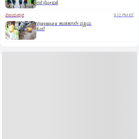
ರಜೆ ಘೋಷಣೆ
ವಿಜಯಪುರ
9:12 PM IST
Vijayapura: ಹಾಡಹಗಲೇ ವ್ಯಕ್ತಿಯ
ಕೊಲೆ