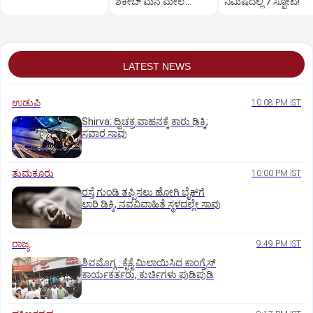
ಶಕೀಬ್ ಮನೆ ಮೇಲೆ
ನಿಮಿಷದಲ್ಲಿ 7 ಸ್ಫೋಟ!
ಪೆಟ್ರೋಲ್ ಬಾಂಬ್ ದಾಳಿ!
LATEST NEWS
ಉಡುಪಿ
10:08 PM IST
Shirva: ದ್ವಿಚಕ್ರ ವಾಹನಕ್ಕೆ ಕಾರು ಢಿಕ್ಕಿ;
ಸವಾರ ಸಾವು
ತುಮಕೂರು
10:00 PM IST
ರಸ್ತೆ ಗುಂಡಿ ತಪ್ಪಿಸಲು ಹೋಗಿ ಬೈಕ್‌ಗೆ
ಲಾರಿ ಡಿಕ್ಕಿ, ನವವಿವಾಹಿತೆ ಸ್ಥಳದಲ್ಲೇ ಸಾವು
ರಾಜ್ಯ
9:49 PM IST
ಶಿವಮೊಗ್ಗ : ಕೈಕೈ ಮಿಲಾಯಿಸಿದ ಕಾಂಗ್ರೆಸ್
ಕಾರ್ಯಕರ್ತರು, ಕುರ್ಚಿಗಳು ಪುಡಿಪುಡಿ