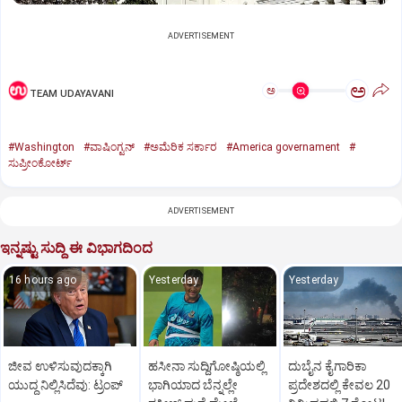
ADVERTISEMENT
ಅ
ಅ
TEAM UDAYAVANI
#Washington
#ವಾಷಿಂಗ್ಟನ್‌
#ಅಮೆರಿಕ ಸರ್ಕಾರ
#America governament
#
ಸುಪ್ರೀಂಕೋರ್ಟ್‌
ADVERTISEMENT
ಇನ್ನಷ್ಟು ಸುದ್ದಿ ಈ ವಿಭಾಗದಿಂದ
16 hours ago
Yesterday
Yesterday
ಜೀವ ಉಳಿಸುವುದಕ್ಕಾಗಿ
ಹಸೀನಾ ಸುದ್ದಿಗೋಷ್ಠಿಯಲ್ಲಿ
ದುಬೈನ ಕೈಗಾರಿಕಾ
ಯುದ್ಧ ನಿಲ್ಲಿಸಿದೆವು: ಟ್ರಂಪ್‌
ಭಾಗಿಯಾದ ಬೆನ್ನಲ್ಲೇ
ಪ್ರದೇಶದಲ್ಲಿ ಕೇವಲ 20