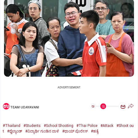
ADVERTISEMENT
ಅ
ಅ
TEAM UDAYAVANI
#Thailand
#Students
#School Shooting
#Thai Police
#Attack
#Shoot ou
t
#ಥೈಲ್ಯಾಂಡ್‌
#ವಿದ್ಯಾರ್ಥಿ ಗುಂಡಿನ ದಾಳಿ
#ಥಾಯ್‌ ಪೊಲೀಸ್‌
#ಹತ್ಯೆ