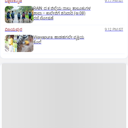
ದಕ್ಷಿಣಕನ್ನಡ
9:17 PM IST
RAIN: ದ.ಕ ಜಿಲ್ಲೆಯ ನಾಲ್ಕು ತಾಲೂಕುಗಳ
ಶಾಲಾ – ಕಾಲೇಜಿಗೆ ಶನಿವಾರ (ಆ.08)
ರಜೆ ಘೋಷಣೆ
ವಿಜಯಪುರ
9:12 PM IST
Vijayapura: ಹಾಡಹಗಲೇ ವ್ಯಕ್ತಿಯ
ಕೊಲೆ