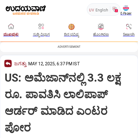
UV
English
E-Paper
ಮುಖಪುಟ
ಸುದ್ದಿ ವಿಭಾಗ
ದಿನ ಭವಿಷ್ಯ
ಹೊಂಗಿರಣ
Search
ADVERTISEMENT
ಜಗತ್ತು
MAY 12, 2025, 6:37 PM IST
US: ಅಮೆಜಾನ್‌ನಲ್ಲಿ 3.3 ಲಕ್ಷ
ರೂ. ಪಾವತಿಸಿ ಲಾಲಿಪಾಪ್‌
ಆರ್ಡರ್‌ ಮಾಡಿದ ಎಂಟರ
ಪೋರ