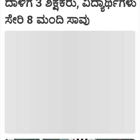
ದಾಳಿಗೆ 3 ಶಿಕ್ಷಕರು, ವಿದ್ಯಾರ್ಥಿಗಳು
ಸೇರಿ 8 ಮಂದಿ ಸಾವು