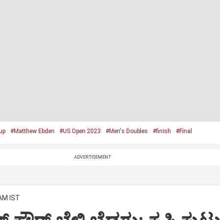
up
#Matthew Ebden
#US Open 2023
#Men's Doubles
#finish
#Final
ADVERTISEMENT
 AM IST