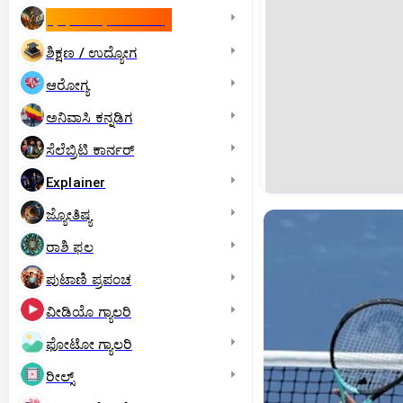
ಇಸ್ರೇಲ್- ಇರಾನ್‌ ಯುದ್ಧ
ಶಿಕ್ಷಣ / ಉದ್ಯೋಗ
ಆರೋಗ್ಯ
ಅನಿವಾಸಿ ಕನ್ನಡಿಗ
ಸೆಲೆಬ್ರಿಟಿ ಕಾರ್ನರ್‌
Explainer
ಜ್ಯೋತಿಷ್ಯ
ರಾಶಿ ಫಲ
ಪುಟಾಣಿ ಪ್ರಪಂಚ
ವೀಡಿಯೊ ಗ್ಯಾಲರಿ
ಫೋಟೋ ಗ್ಯಾಲರಿ
ರೀಲ್ಸ್