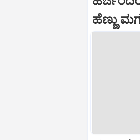
ಹರ್ಜಿಂದರ್
ಹೆಣ್ಣು ಮ