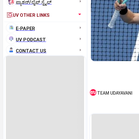
ಫ್ಯಾಶನ್/ಲೈಫ್‌ ಸ್ಟೈಲ್
UV OTHER LINKS
E-PAPER
UV PODCAST
CONTACT US
TEAM UDAYAVANI