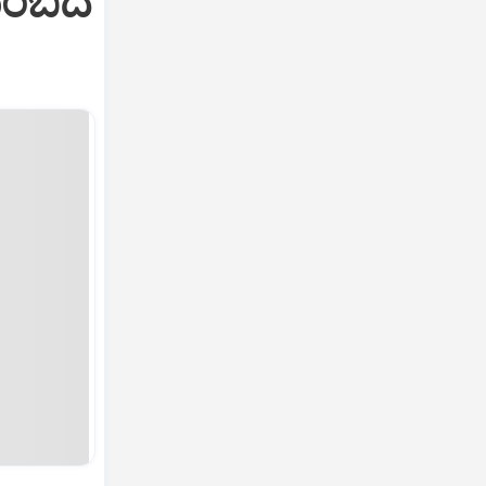
ುಟುಂಬದ