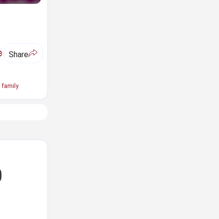
ಅ
Share
 family
0