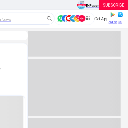
SUBSCRIBE
E-Paper
Get App
h News
Android
iOS