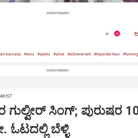
ADVERTISEMENT
ಅ
ani kannada
#wins
#sports
#silver
#achievement
#Harjinder Kaur
#farming
ADVERTISEMENT
 AM IST
ಗುಲ್ವೀರ್ ಸಿಂಗ್; ಪುರುಷರ 1
 ಓಟದಲ್ಲಿ ಬೆಳ್ಳಿ