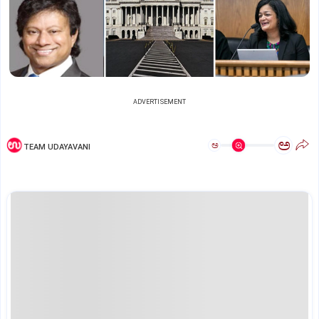
ADVERTISEMENT
ಅ
ಅ
TEAM UDAYAVANI