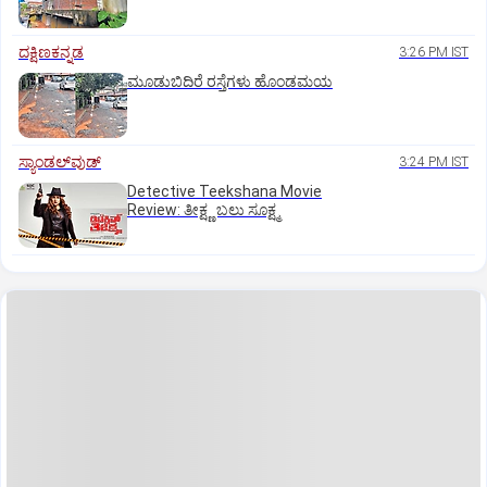
ದಕ್ಷಿಣಕನ್ನಡ
3:26 PM IST
ಮೂಡುಬಿದಿರೆ ರಸ್ತೆಗಳು ಹೊಂಡಮಯ
ಸ್ಯಾಂಡಲ್‌ವುಡ್‌
3:24 PM IST
Detective Teekshana Movie
Review: ತೀಕ್ಷ್ಣ ಬಲು ಸೂಕ್ಷ್ಮ