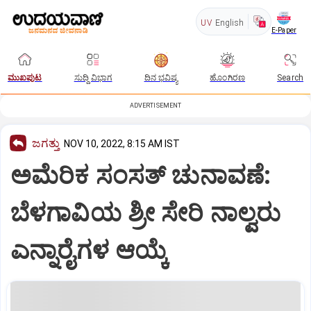
UV
English
E-Paper
ಮುಖಪುಟ
ಸುದ್ದಿ ವಿಭಾಗ
ದಿನ ಭವಿಷ್ಯ
ಹೊಂಗಿರಣ
Search
ADVERTISEMENT
ಜಗತ್ತು
NOV 10, 2022, 8:15 AM IST
ಅಮೆರಿಕ ಸಂಸತ್‌ ಚುನಾವಣೆ:
ಬೆಳಗಾವಿಯ ಶ್ರೀ ಸೇರಿ ನಾಲ್ವರು
ಎನ್ನಾರೈಗಳ ಆಯ್ಕೆ