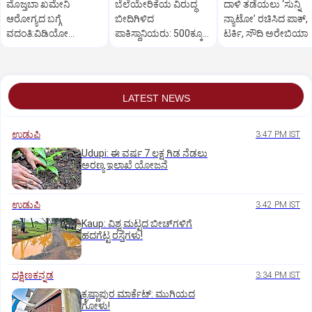
ಮೊಜ್ತಬಾ ಖಮೇನಿ
ಬೆಲೆಯೇರಿಕೆಯ ವಿರುದ್ಧ
ದಾಳಿ ತಡೆಯಲು ‘ಸುನ್ನಿ
ಆರೋಗ್ಯದ ಬಗ್ಗೆ
ಬೀದಿಗಿಳಿದ
ನ್ಯಾಟೋ’ ರಚಿಸಿದ ಪಾಕ್‌,
ವದಂತಿ:ವಿಡಿಯೋ
ಪಾಕಿಸ್ಥಾನಿಯರು: ‌500ಕ್ಕೂ
ಟರ್ಕಿ, ಸೌದಿ ಅರೇಬಿಯಾ
ಬಿಡುಗಡೆ ಮಾಡಿ ಇರಾನ್‌
ಹೆಚ್ಚು ಕಡೆ ಪ್ರತಿಭಟನೆ
ತಿರುಗೇಟು
LATEST NEWS
ಉಡುಪಿ
3:47 PM IST
Udupi: ಈ ವರ್ಷ 7 ಲಕ್ಷ ಗಿಡ ನೆಡಲು
ಅರಣ್ಯ ಇಲಾಖೆ ಯೋಜನೆ
ಉಡುಪಿ
3:42 PM IST
Kaup: ವಿಶ್ವ ಮಟ್ಟದ ಬೀಚ್‌ಗಳಿಗೆ
ಹದಗೆಟ್ಟ ರಸ್ತೆಗಳು!
ದಕ್ಷಿಣಕನ್ನಡ
3:34 PM IST
ಕೃಷ್ಣಾಪುರ ಮಾರ್ಕೆಟ್‌: ಮುಗಿಯದ
ಗೋಳು!