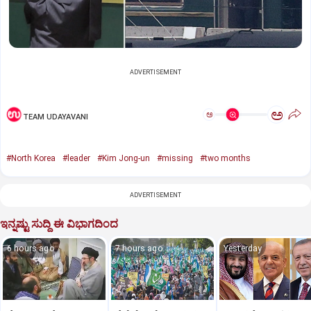
ADVERTISEMENT
ಅ
ಅ
TEAM UDAYAVANI
#North Korea
#leader
#Kim Jong-un
#missing
#two months
ADVERTISEMENT
ಇನ್ನಷ್ಟು ಸುದ್ದಿ ಈ ವಿಭಾಗದಿಂದ
6 hours ago
7 hours ago
Yesterday