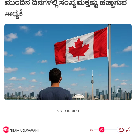
ಮುಂದಿನ ದಿನಗಳಲ್ಲಿ ಸಂಖ್ಯೆ ಮತ್ತಷ್ಟು ಹೆಚ್ಚಾಗುವ
ಸಾಧ್ಯತೆ
ADVERTISEMENT
ಅ
ಅ
TEAM UDAYAVANI