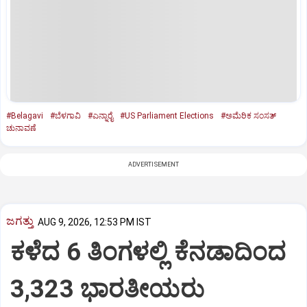
#Belagavi
#ಬೆಳಗಾವಿ
#ಎನ್ನಾರೈ
#US Parliament Elections
#ಅಮೆರಿಕ ಸಂಸತ್‌
ಚುನಾವಣೆ
ADVERTISEMENT
ಜಗತ್ತು
AUG 9, 2026, 12:53 PM IST
ಕಳೆದ 6 ತಿಂಗಳಲ್ಲಿ ಕೆನಡಾದಿಂದ
3,323 ಭಾರತೀಯರು