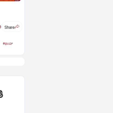
ಅ
Share
ಿ
#ಥಾಯ್‌
ಿ