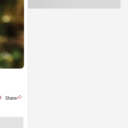
ಅ
Share