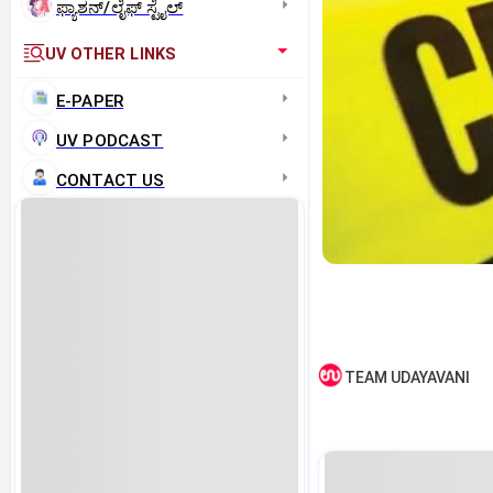
ಫ್ಯಾಶನ್/ಲೈಫ್‌ ಸ್ಟೈಲ್
UV OTHER LINKS
E-PAPER
UV PODCAST
CONTACT US
TEAM UDAYAVANI