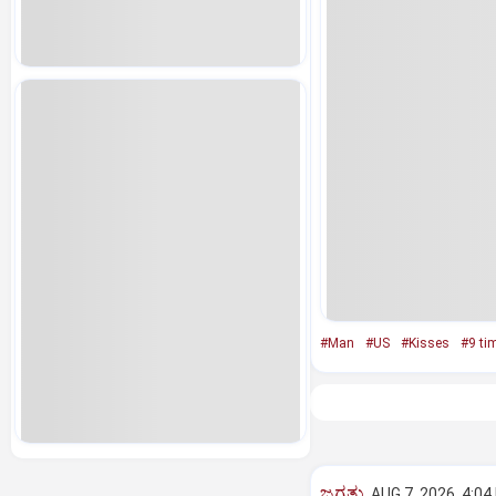
#Man
#US
#Kisses
#9 ti
ಜಗತ್ತು
AUG 7, 2026, 4:04