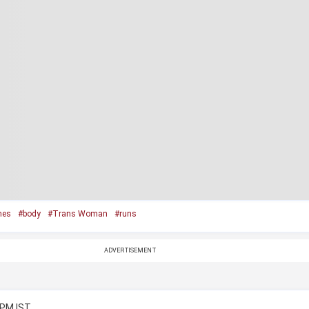
mes
#body
#Trans Woman
#runs
ADVERTISEMENT
 PM IST