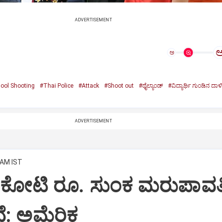
ADVERTISEMENT
ಅ
ool Shooting
#Thai Police
#Attack
#Shoot out
#ಥೈಲ್ಯಾಂಡ್‌
#ವಿದ್ಯಾರ್ಥಿ ಗುಂಡಿನ ದಾಳ
ADVERTISEMENT
 AM IST
ಷ ಕೋಟಿ ರೂ. ಸುಂಕ ಮರುಪಾವತ
ವೆ: ಅಮೆರಿಕ