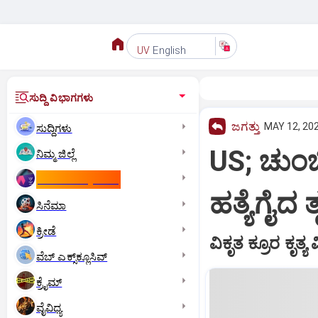
English
UV
ಸುದ್ದಿ ವಿಭಾಗಗಳು
ಜಗತ್ತು
MAY 12, 202
ಸುದ್ದಿಗಳು
US; ಚುಂಬಿ
ನಿಮ್ಮ ಜಿಲ್ಲೆ
ಕಾಮನ್‌ ವೆಲ್ತ್‌ ಗೇಮ್ಸ್‌
ಹತ್ಯೆಗೈದ 
ಸಿನೆಮಾ
ಕ್ರೀಡೆ
ವಿಕೃತ ಕ್ರೂರ ಕೃತ್ಯ ವ
ವೆಬ್ ಎಕ್ಸ್‌ಕ್ಲೂಸಿವ್
ಕ್ರೈಮ್
ವೈವಿಧ್ಯ