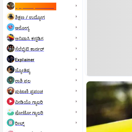
ಇಸ್ರೇಲ್- ಇರಾನ್‌ ಯುದ್ಧ
ಶಿಕ್ಷಣ / ಉದ್ಯೋಗ
ಆರೋಗ್ಯ
ಅನಿವಾಸಿ ಕನ್ನಡಿಗ
ಸೆಲೆಬ್ರಿಟಿ ಕಾರ್ನರ್‌
Explainer
ಜ್ಯೋತಿಷ್ಯ
ರಾಶಿ ಫಲ
ಪುಟಾಣಿ ಪ್ರಪಂಚ
ವೀಡಿಯೊ ಗ್ಯಾಲರಿ
ಫೋಟೋ ಗ್ಯಾಲರಿ
ರೀಲ್ಸ್