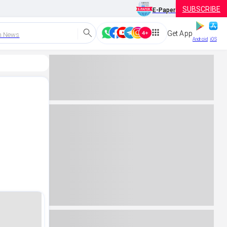
SUBSCRIBE
E-Paper
Get App
h News
Android
iOS