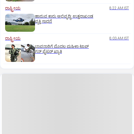
ರಾಷ್ಟ್ರೀಯ
8:22 AM IST
ಹಾರುವ ಕಾರು ಅಭಿವೃದ್ಧಿ: ಉತ್ತರಾಖಂಡ
ವ್ಯಕ್ತಿ ಸಾಧನೆ
ರಾಷ್ಟ್ರೀಯ
8:03 AM IST
ಭಾವನಾರಿಗೆ ಮೊದಲ ಮಹಿಳಾ ಟಾಪ್‌
ಗನ್‌ ಫೈಟರ್‌ ಖ್ಯಾತಿ