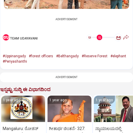
ADVERTISEMENT
ಅ
ಅ
TEAM UDAYAVANI
#Uppinangady
#forest officers
#Belthangady
#Reserve Forest
#elephant
#Periyashanthi
ADVERTISEMENT
ಇನ್ನಷ್ಟು ಸುದ್ದಿ ಈ ವಿಭಾಗದಿಂದ
1 year ago
1 year ago
1 year ago
Mangaluru: ರೋಶನ್‌
ಗೀತಾರ್ಥ ಚಿಂತನೆ- 327:
ನ್ಯಾಯಾಲಯದಲ್ಲಿ