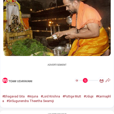
ADVERTISEMENT
ಅ
ಅ
TEAM UDAYAVANI
#Bhagavad Gita
#Arjuna
#Lord Krishna
#Puttige Mutt
#Udupi
#Karmaphl
a
#SriSugunendra Theertha Swamiji