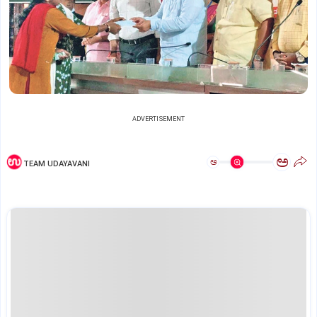
ADVERTISEMENT
ಅ
ಅ
TEAM UDAYAVANI