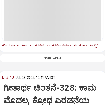
#Sunil Kumar
#women
#ಮಹಿಳೆಯರು
#ಸುನಿಲ್‌ ಕುಮಾರ್‌
#business
#ಉದ್ದಿಮೆ
ADVERTISEMENT
BIG 40
JUL 23, 2025, 12:41 AM IST
ಗೀತಾರ್ಥ ಚಿಂತನೆ-328: ಕಾಮ
ಮೊದಲ, ಕ್ರೋಧ ಎರಡನೆಯ