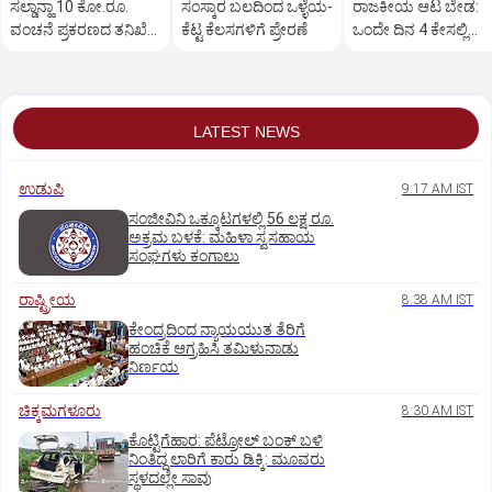
ಸಲ್ಡಾನ್ಹಾ 10 ಕೋ.ರೂ.
ಸಂಸ್ಕಾರ ಬಲದಿಂದ ಒಳ್ಳೆಯ-
ರಾಜಕೀಯ ಆಟ ಬೇಡ:
ವಂಚನೆ ಪ್ರಕರಣದ ತನಿಖೆ
ಕೆಟ್ಟ ಕೆಲಸಗಳಿಗೆ ಪ್ರೇರಣೆ
ಒಂದೇ ದಿನ 4 ಕೇಸಲ್ಲಿ
ಸಿಐಡಿಗೆ ವರ್ಗ
ಸುಪ್ರೀಂಕೋರ್ಟ್‌ ಅಭಿಮ
LATEST NEWS
ಉಡುಪಿ
9:17 AM IST
ಸಂಜೀವಿನಿ ಒಕ್ಕೂಟಗಳಲ್ಲಿ 56 ಲಕ್ಷ ರೂ.
ಅಕ್ರಮ ಬಳಕೆ: ಮಹಿಳಾ ಸ್ವಸಹಾಯ
ಸಂಘಗಳು ಕಂಗಾಲು
ರಾಷ್ಟ್ರೀಯ
8:38 AM IST
ಕೇಂದ್ರದಿಂದ ನ್ಯಾಯಯುತ ತೆರಿಗೆ
ಹಂಚಿಕೆ ಆಗ್ರಹಿಸಿ ತಮಿಳುನಾಡು
ನಿರ್ಣಯ
ಚಿಕ್ಕಮಗಳೂರು
8:30 AM IST
ಕೊಟ್ಟಿಗೆಹಾರ: ಪೆಟ್ರೋಲ್ ಬಂಕ್ ಬಳಿ
ನಿಂತಿದ್ದ ಲಾರಿಗೆ ಕಾರು ಡಿಕ್ಕಿ: ಮೂವರು
ಸ್ಥಳದಲ್ಲೇ ಸಾವು