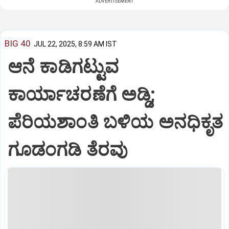
ADVERTISEMENT
BIG 40
JUL 22, 2025, 8:59 AM IST
ಆನೆ ಕಾಡಿಗಟ್ಟುವ
ಕಾರ್ಯಾಚರಣೆಗೆ ಅಡ್ಡಿ;
ಪೆರಿಯಶಾಂತಿ ಬಳಿಯ ಅನಧಿಕೃತ
ಗೂಡಂಗಡಿ ತೆರವು