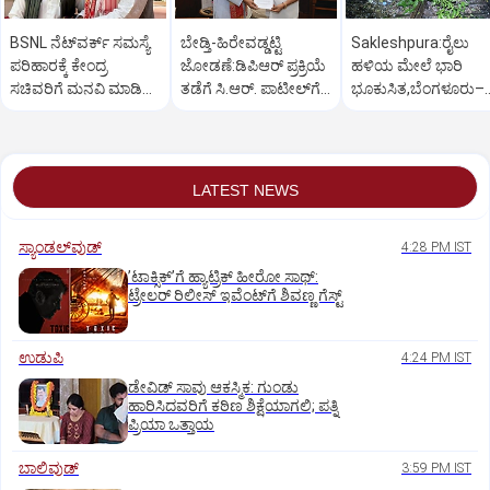
BSNL ನೆಟ್‌ವರ್ಕ್ ಸಮಸ್ಯೆ
ಬೇಡ್ತಿ-ಹಿರೇವಡ್ಡಟ್ಟಿ
Sakleshpura:ರೈಲು
ಪರಿಹಾರಕ್ಕೆ ಕೇಂದ್ರ
ಜೋಡಣೆ:ಡಿಪಿಆರ್‌ ಪ್ರಕ್ರಿಯೆ
ಹಳಿಯ ಮೇಲೆ ಭಾರಿ
ಸಚಿವರಿಗೆ ಮನವಿ ಮಾಡಿದ
ತಡೆಗೆ ಸಿ.ಆರ್. ಪಾಟೀಲ್‌ಗೆ
ಭೂಕುಸಿತ,ಬೆಂಗಳೂರು–
ಸಂಸದ ಕಾಗೇರಿ!
ಕಾಗೇರಿ ಮನವಿ
ಮಂಗಳೂರು ರೈಲು ಸಂಚ
ಅಸ್ತವ್ಯಸ್ತ
LATEST NEWS
ಸ್ಯಾಂಡಲ್‌ವುಡ್‌
4:28 PM IST
ʼಟಾಕ್ಸಿಕ್‌ʼಗೆ ಹ್ಯಾಟ್ರಿಕ್‌ ಹೀರೋ ಸಾಥ್:‌
ಟ್ರೇಲರ್‌ ರಿಲೀಸ್‌ ಇವೆಂಟ್‌ಗೆ ಶಿವಣ್ಣ ಗೆಸ್ಟ್
ಉಡುಪಿ
4:24 PM IST
ಡೇವಿಡ್ ಸಾವು ಆಕಸ್ಮಿಕ: ಗುಂಡು
ಹಾರಿಸಿದವರಿಗೆ ಕಠಿಣ ಶಿಕ್ಷೆಯಾಗಲಿ; ಪತ್ನಿ
ಪ್ರಿಯಾ ಒತ್ತಾಯ
ಬಾಲಿವುಡ್‌
3:59 PM IST