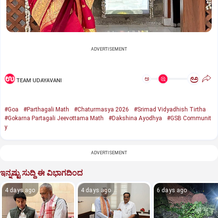
ADVERTISEMENT
ಅ
ಅ
TEAM UDAYAVANI
#Goa
#Parthagali Math
#Chaturmasya 2026
#Srimad Vidyadhish Tirtha
#Gokarna Partagali Jeevottama Math
#Dakshina Ayodhya
#GSB Communit
y
ADVERTISEMENT
ಇನ್ನಷ್ಟು ಸುದ್ದಿ ಈ ವಿಭಾಗದಿಂದ
4 days ago
4 days ago
6 days ago