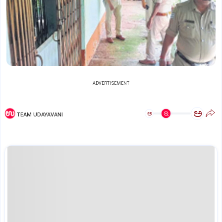
ADVERTISEMENT
ಅ
ಅ
TEAM UDAYAVANI