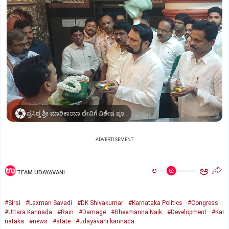
ಪ್ರಸಿದ್ಧ ಶ್ರೀ ಮಾರಿಕಾಂಬಾ ದೇವಿಗೆ ವಿಶೇಷ ಪೂಜೆ ಸಲ್ಲಿಸಿದ ಶಾಸಕ ಲಕ್ಷ್ಮಣ ಸವದಿ
ADVERTISEMENT
ಅ
ಅ
TEAM UDAYAVANI
#Sirsi
#Laxman Savadi
#DK Shivakumar
#Karnataka Politics
#Congress
#Uttara Kannada
#Rain
#Damage
#Bheemanna Naik
#Development
#Kar
nataka
#news
#state
#udayavani kannada