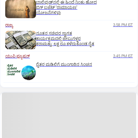
ಬಾಲಿವುಡ್‌ನಲ್ಲಿ ಈ ಹಿಂದೆ ನಿಂತು ಹೋದ
ಬಿಗ್‌ ಬಜೆಟ್ ʼರಾಮಾಯಣʼ‌
ಯೋಜನೆಗಳಿವು
ರಾಜ್ಯ
3:58 PM IST
ನೂತನ ಸಚಿವರ ಸ್ವಾಗತ
ಕಾರ್ಯಕ್ರಮದಲ್ಲಿ ಜೇಬುಗಳ್ಳರ
ಕರಾಮತ್ತು: ಲಕ್ಷ ರೂ.ಕಳೆದುಕೊಂಡ ರೈತ
ಯುವಿ ಫ್ಯೂಷನ್
3:45 PM IST
ರೈತರ ಮಡಿಲಿಗೆ ಮುಂಗಾರಿನ ಸಿಂಚನ