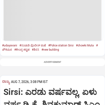
#udayavani
#ಸಂಚಾರಿ ಪೊಲೀಸ್ ಠಾಣೆ
#Police station Sirsi
#chowki Muta
#
ಚೌಕಿಮಠ
#ಕೇಂದ್ರ ಕಟ್ಟಡ
#ಶಿರಸಿ
#new building
ADVERTISEMENT
ರಾಜ್ಯ
AUG 7, 2026, 3:08 PM IST
Sirsi: ಎರಡು ವರ್ಷವಲ್ಲ, ಏಳು
ವರ್ಷ ಡಿ.ಕೆ. ಶಿವಕುಮಾರ್ ಸಿಎಂ