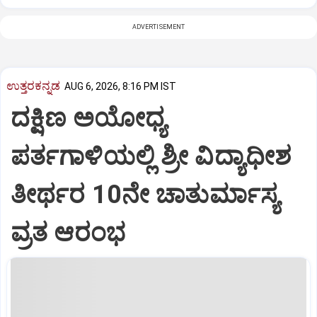
ADVERTISEMENT
ಉತ್ತರಕನ್ನಡ
AUG 6, 2026, 8:16 PM IST
ದಕ್ಷಿಣ ಅಯೋಧ್ಯ
ಪರ್ತಗಾಳಿಯಲ್ಲಿ ಶ್ರೀ ವಿದ್ಯಾಧೀಶ
ತೀರ್ಥರ 10ನೇ ಚಾತುರ್ಮಾಸ್ಯ
ವ್ರತ ಆರಂಭ