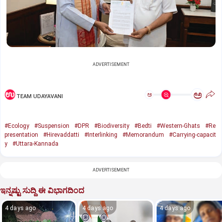
ADVERTISEMENT
ಅ
ಅ
TEAM UDAYAVANI
#Ecology
#Suspension
#DPR
#Biodiversity
#Bedti
#Western-Ghats
#Re
presentation
#Hirevaddatti
#Interlinking
#Memorandum
#Carrying-capacit
y
#Uttara-Kannada
ADVERTISEMENT
ಇನ್ನಷ್ಟು ಸುದ್ದಿ ಈ ವಿಭಾಗದಿಂದ
4 days ago
4 days ago
4 days ago