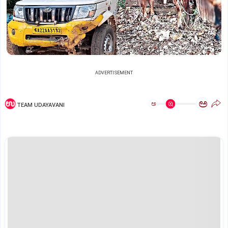
ADVERTISEMENT
ಅ
ಅ
TEAM UDAYAVANI