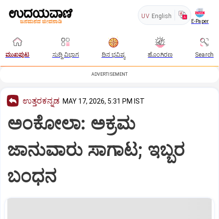
UV
English
E-Paper
ಮುಖಪುಟ
ಸುದ್ದಿ ವಿಭಾಗ
ದಿನ ಭವಿಷ್ಯ
ಹೊಂಗಿರಣ
Search
ADVERTISEMENT
ಉತ್ತರಕನ್ನಡ
MAY 17, 2026, 5:31 PM IST
ಅಂಕೋಲಾ: ಅಕ್ರಮ
ಜಾನುವಾರು ಸಾಗಾಟ; ಇಬ್ಬರ
ಬಂಧನ