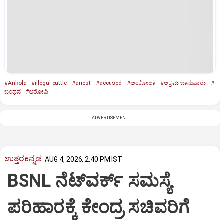
#Ankola
#illegal cattle
#arrest
#accused
#ಅಂಕೋಲಾ
#ಅಕ್ರಮ ಜಾನುವಾರು
#
ಬಂಧನ
#ಆರೋಪಿ
ADVERTISEMENT
ಉತ್ತರಕನ್ನಡ
AUG 4, 2026, 2:40 PM IST
BSNL ನೆಟ್‌ವರ್ಕ್ ಸಮಸ್ಯೆ
ಪರಿಹಾರಕ್ಕೆ ಕೇಂದ್ರ ಸಚಿವರಿಗೆ