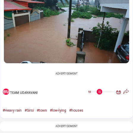
ADVERTISEMENT
ಅ
ಅ
TEAM UDAYAVANI
#Heavy rain
#Sirsi
#town
#low-lying
#houses
ADVERTISEMENT