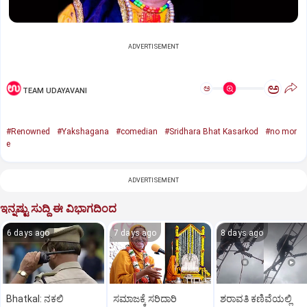
ADVERTISEMENT
ಅ
ಅ
TEAM UDAYAVANI
#Renowned
#Yakshagana
#comedian
#Sridhara Bhat Kasarkod
#no mor
e
ADVERTISEMENT
ಇನ್ನಷ್ಟು ಸುದ್ದಿ ಈ ವಿಭಾಗದಿಂದ
6 days ago
7 days ago
8 days ago
Bhatkal: ನಕಲಿ
ಸಮಾಜಕ್ಕೆ ಸರಿದಾರಿ
ಶರಾವತಿ ಕಣಿವೆಯಲ್ಲಿ