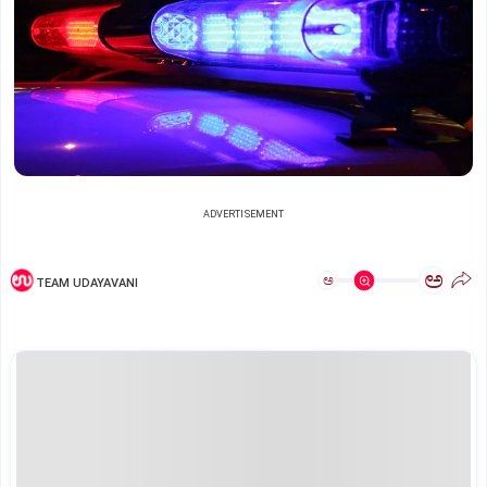
ADVERTISEMENT
ಅ
ಅ
TEAM UDAYAVANI