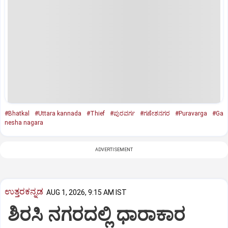
#Bhatkal
#Uttara kannada
#Thief
#ಪುರವರ್ಗ
#ಗಣೇಶನಗರ
#Puravarga
#Ga
nesha nagara
ADVERTISEMENT
ಉತ್ತರಕನ್ನಡ
AUG 1, 2026, 9:15 AM IST
ಶಿರಸಿ ನಗರದಲ್ಲಿ ಧಾರಾಕಾರ