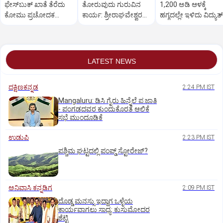
ಫೇಸ್‌ಬುಕ್ ಖಾತೆ ತೆರೆದು
ತೋರುವುದು ಗುರುವಿನ
1,200 ಅಡಿ ಆಳಕ್ಕೆ
ಕೋಮು ಪ್ರಚೋದಕ
ಕಾರ್ಯ: ಶ್ರೀರಾಘವೇಶ್ವರ
ಹಗ್ಗದಲ್ಲೇ ಇಳಿದು ವಿದ್ಯುತ್‌
ಸಂದೇಶ; ಮೊಬೈಲ್ ಜಪ್ತಿ
ಸ್ವಾಮೀಜಿ
ತಂತಿ ದುರಸ್ತಿ!
LATEST NEWS
ದಕ್ಷಿಣಕನ್ನಡ
2:24 PM IST
Mangaluru: ಡಿಸಿ ಗೈರು ಹಿನ್ನೆಲೆ ಪ.ಜಾತಿ
- ಪಂಗಡದವರ ಕುಂದುಕೊರತೆ ಆಲಿಕೆ
ಸಭೆ ಮುಂದೂಡಿಕೆ
ಉಡುಪಿ
2:23 PM IST
ಪಶ್ಚಿಮ ಘಟ್ಟದಲ್ಲಿ ಪಂಪ್ಡ್ ಸ್ಟೋರೇಜ್‌?
ಅನಿವಾಸಿ ಕನ್ನಡಿಗ
2:09 PM IST
ದೊಡ್ಡ ಮನಸ್ಸು ಇದ್ದಾಗ ಒಳ್ಳೆಯ
ಕಾರ್ಯವಾಗಲು ಸಾಧ್ಯ: ಕುಸುಮೋದರ
ಶೆಟ್ಟಿ