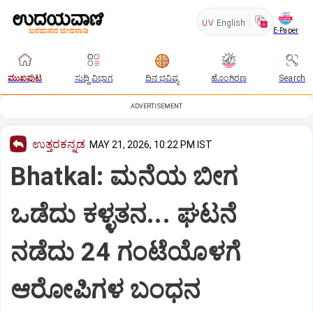
UV
English
E-Paper
ಮುಖಪುಟ
ಸುದ್ದಿ ವಿಭಾಗ
ದಿನ ಭವಿಷ್ಯ
ಹೊಂಗಿರಣ
Search
ADVERTISEMENT
ಉತ್ತರಕನ್ನಡ
MAY 21, 2026, 10:22 PM IST
Bhatkal: ಮನೆಯ ಬೀಗ
ಒಡೆದು ಕಳ್ಳತನ... ಘಟನೆ
ನಡೆದು 24 ಗಂಟೆಯೊಳಗೆ
ಆರೋಪಿಗಳ ಬಂಧನ