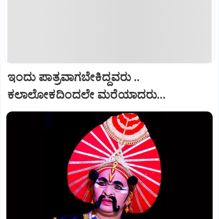
ಇಂದು ಪಾತ್ರವಾಗಬೇಕಿದ್ದವರು ..
ಕಲಾಲೋಕದಿಂದಲೇ ಮರೆಯಾದರು...