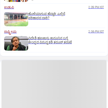
ಉಡುಪಿ
2:09 PM IST
ಹೊಳೆಯಾಗುವ ಹೆದ್ದಾರಿ: ಎಲ್ಲಿದೆ
ಪರಿಹಾರದ ದಾರಿ?
ರಾಷ್ಟ್ರೀಯ
2:06 PM IST
ವಿದೇಶಿ ಹಣಕಾಸು ಕಾನೂನಿನ ಬಗ್ಗೆ
ಕೇಂದ್ರದ ವಿರುದ್ದ ಶಶಿ ತರೂರ್ ತರಾಟೆ