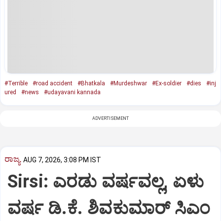
#Terrible
#road accident
#Bhatkala
#Murdeshwar
#Ex-soldier
#dies
#inj
ured
#news
#udayavani kannada
ADVERTISEMENT
ರಾಜ್ಯ
AUG 7, 2026, 3:08 PM IST
Sirsi: ಎರಡು ವರ್ಷವಲ್ಲ, ಏಳು
ವರ್ಷ ಡಿ.ಕೆ. ಶಿವಕುಮಾರ್ ಸಿಎಂ