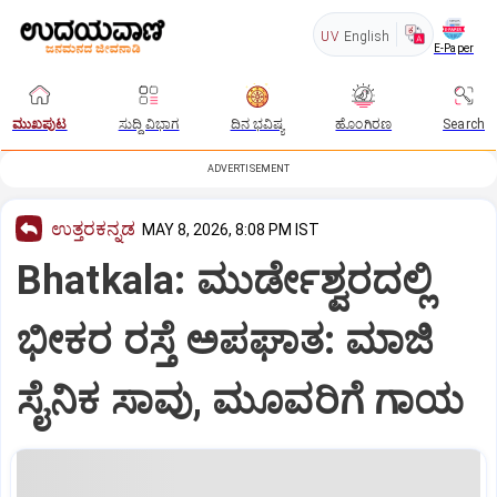
UV
English
E-Paper
ಮುಖಪುಟ
ಸುದ್ದಿ ವಿಭಾಗ
ದಿನ ಭವಿಷ್ಯ
ಹೊಂಗಿರಣ
Search
ADVERTISEMENT
ಉತ್ತರಕನ್ನಡ
MAY 8, 2026, 8:08 PM IST
Bhatkala: ಮುರ್ಡೇಶ್ವರದಲ್ಲಿ
ಭೀಕರ ರಸ್ತೆ ಅಪಘಾತ: ಮಾಜಿ
ಸೈನಿಕ ಸಾವು, ಮೂವರಿಗೆ ಗಾಯ