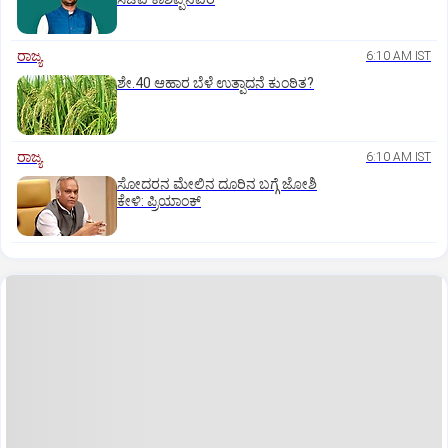
ರಾಜ್ಯ
6:10 AM IST
ಶೇ.40 ಆಹಾರ ಬೆಳೆ ಉತ್ಪಾದನೆ ಕುಂಠಿತ?
ರಾಜ್ಯ
6:10 AM IST
ಸೋದರನ ಮೇಲಿನ ದೂರಿನ ಬಗ್ಗೆ ಜೋಶಿ
ಕೇಳಿ: ಪ್ರಿಯಾಂಕ್‌