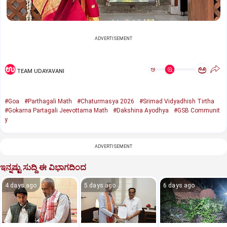
ADVERTISEMENT
ಅ
ಅ
TEAM UDAYAVANI
#Goa
#Parthagali Math
#Chaturmasya 2026
#Srimad Vidyadhish Tirtha
#Gokarna Partagali Jeevottama Math
#Dakshina Ayodhya
#GSB Communit
y
ADVERTISEMENT
ಇನ್ನಷ್ಟು ಸುದ್ದಿ ಈ ವಿಭಾಗದಿಂದ
4 days ago
5 days ago
6 days ago