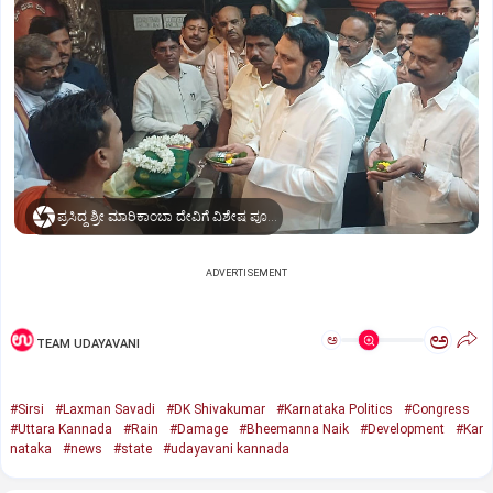
ಪ್ರಸಿದ್ಧ ಶ್ರೀ ಮಾರಿಕಾಂಬಾ ದೇವಿಗೆ ವಿಶೇಷ ಪೂಜೆ ಸಲ್ಲಿಸಿದ ಶಾಸಕ ಲಕ್ಷ್ಮಣ ಸವದಿ
ADVERTISEMENT
ಅ
ಅ
TEAM UDAYAVANI
#Sirsi
#Laxman Savadi
#DK Shivakumar
#Karnataka Politics
#Congress
#Uttara Kannada
#Rain
#Damage
#Bheemanna Naik
#Development
#Kar
nataka
#news
#state
#udayavani kannada