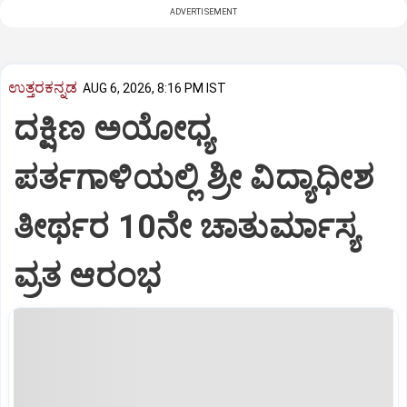
ADVERTISEMENT
ಉತ್ತರಕನ್ನಡ
AUG 6, 2026, 8:16 PM IST
ದಕ್ಷಿಣ ಅಯೋಧ್ಯ
ಪರ್ತಗಾಳಿಯಲ್ಲಿ ಶ್ರೀ ವಿದ್ಯಾಧೀಶ
ತೀರ್ಥರ 10ನೇ ಚಾತುರ್ಮಾಸ್ಯ
ವ್ರತ ಆರಂಭ