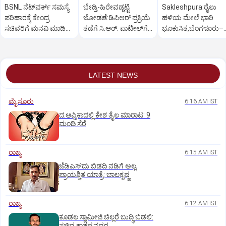
BSNL ನೆಟ್‌ವರ್ಕ್ ಸಮಸ್ಯೆ
ಬೇಡ್ತಿ-ಹಿರೇವಡ್ಡಟ್ಟಿ
Sakleshpura:ರೈಲು
ಪರಿಹಾರಕ್ಕೆ ಕೇಂದ್ರ
ಜೋಡಣೆ:ಡಿಪಿಆರ್‌ ಪ್ರಕ್ರಿಯೆ
ಹಳಿಯ ಮೇಲೆ ಭಾರಿ
ಸಚಿವರಿಗೆ ಮನವಿ ಮಾಡಿದ
ತಡೆಗೆ ಸಿ.ಆರ್. ಪಾಟೀಲ್‌ಗೆ
ಭೂಕುಸಿತ,ಬೆಂಗಳೂರು–
ಸಂಸದ ಕಾಗೇರಿ!
ಕಾಗೇರಿ ಮನವಿ
ಮಂಗಳೂರು ರೈಲು ಸಂಚ
ಅಸ್ತವ್ಯಸ್ತ
LATEST NEWS
ಮೈಸೂರು
6:16 AM IST
ದ.ಆಫ್ರಿಕಾದಲ್ಲಿ ಕೇಶ ತೈಲ ಮಾರಾಟ: 9
ಮಂದಿ ಸೆರೆ
ರಾಜ್ಯ
6:15 AM IST
ಜೆಡಿಎಸ್‌ದು ಬಿಡದಿ ನಡಿಗೆ ಅಲ್ಲ,
ಪ್ರಾಯಶ್ಚಿತ ಯಾತ್ರೆ: ಬಾಲಕೃಷ್ಣ
ರಾಜ್ಯ
6:12 AM IST
ಕೂಡಲ ಸ್ವಾಮೀಜಿ ಚಿಲ್ಲರೆ ಬುದ್ಧಿ ಬಿಡಲಿ:
ಸಚಿವ ಕಾಶಪ್ಪನವರ