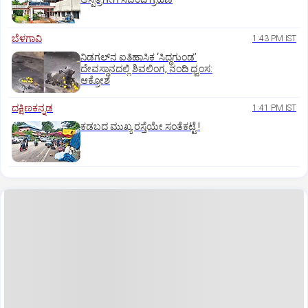
ಬೆಳಗಾವಿ
1:43 PM IST
ನಿಡಗಲ್‌ನ ಐತಿಹಾಸಿಕ ‘ಸಿದ್ಧಗುಂಡ’
ದೇವಸ್ಥಾನದಲ್ಲಿ ಶಿವಲಿಂಗ, ನಂದಿ ಧ್ವಂಸ:
ಆಕ್ರೋಶ
ದಕ್ಷಿಣಕನ್ನಡ
1:41 PM IST
ಕಡಬದ ಮುಖ್ಯ ರಸ್ತೆಯೇ ಸಂತೆಕಟ್ಟೆ !