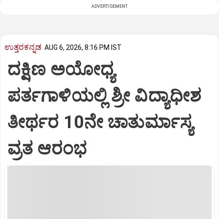
ADVERTISEMENT
ಉತ್ತರಕನ್ನಡ
AUG 6, 2026, 8:16 PM IST
ದಕ್ಷಿಣ ಅಯೋಧ್ಯ
ಪರ್ತಗಾಳಿಯಲ್ಲಿ ಶ್ರೀ ವಿದ್ಯಾಧೀಶ
ತೀರ್ಥರ 10ನೇ ಚಾತುರ್ಮಾಸ್ಯ
ವ್ರತ ಆರಂಭ