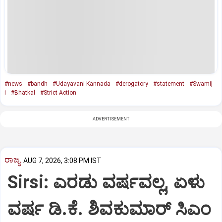
#news
#bandh
#Udayavani Kannada
#derogatory
#statement
#Swamij
i
#Bhatkal
#Strict Action
ADVERTISEMENT
ರಾಜ್ಯ
AUG 7, 2026, 3:08 PM IST
Sirsi: ಎರಡು ವರ್ಷವಲ್ಲ, ಏಳು
ವರ್ಷ ಡಿ.ಕೆ. ಶಿವಕುಮಾರ್ ಸಿಎಂ