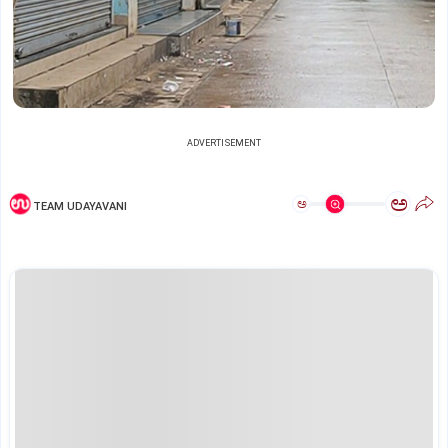
ADVERTISEMENT
ಅ
ಅ
TEAM UDAYAVANI