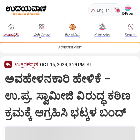
UV
English
E-Paper
ಮುಖಪುಟ
ಸುದ್ದಿ ವಿಭಾಗ
ದಿನ ಭವಿಷ್ಯ
ಹೊಂಗಿರಣ
Search
ADVERTISEMENT
ಉತ್ತರಕನ್ನಡ
OCT 15, 2024, 3:29 PM IST
ಅವಹೇಳನಕಾರಿ ಹೇಳಿಕೆ –
ಉ.ಪ್ರ. ಸ್ವಾಮೀಜಿ ವಿರುದ್ಧ ಕಠಿಣ
ಕ್ರಮಕ್ಕೆ ಆಗ್ರಹಿಸಿ‌ ಭಟ್ಕಳ ಬಂದ್