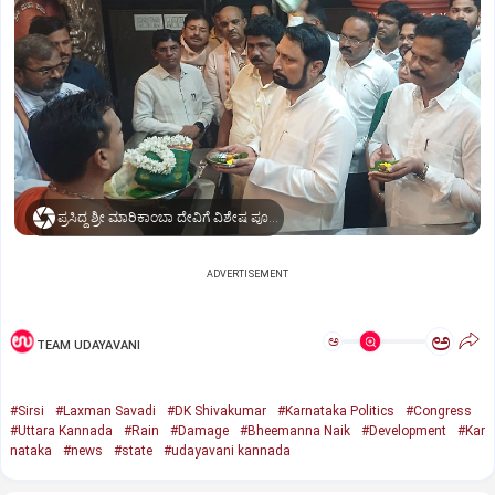
ಪ್ರಸಿದ್ಧ ಶ್ರೀ ಮಾರಿಕಾಂಬಾ ದೇವಿಗೆ ವಿಶೇಷ ಪೂಜೆ ಸಲ್ಲಿಸಿದ ಶಾಸಕ ಲಕ್ಷ್ಮಣ ಸವದಿ
ADVERTISEMENT
ಅ
ಅ
TEAM UDAYAVANI
#Sirsi
#Laxman Savadi
#DK Shivakumar
#Karnataka Politics
#Congress
#Uttara Kannada
#Rain
#Damage
#Bheemanna Naik
#Development
#Kar
nataka
#news
#state
#udayavani kannada