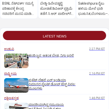
BSNL ನೆಟ್‌ವರ್ಕ್ ಸಮಸ್ಯೆ
ಬೇಡ್ತಿ-ಹಿರೇವಡ್ಡಟ್ಟಿ
Sakleshpura:ರೈಲು
ಪರಿಹಾರಕ್ಕೆ ಕೇಂದ್ರ
ಜೋಡಣೆ:ಡಿಪಿಆರ್‌ ಪ್ರಕ್ರಿಯೆ
ಹಳಿಯ ಮೇಲೆ ಭಾರಿ
ಸಚಿವರಿಗೆ ಮನವಿ ಮಾಡಿದ
ತಡೆಗೆ ಸಿ.ಆರ್. ಪಾಟೀಲ್‌ಗೆ
ಭೂಕುಸಿತ,ಬೆಂಗಳೂರು–
ಸಂಸದ ಕಾಗೇರಿ!
ಕಾಗೇರಿ ಮನವಿ
ಮಂಗಳೂರು ರೈಲು ಸಂಚ
ಅಸ್ತವ್ಯಸ್ತ
LATEST NEWS
ಉಡುಪಿ
2:27 PM IST
ಹಂದಿ ಜ್ವರ: ಆತಂಕ ಬೇಡ, ನಿಗಾ ಇರಲಿ
ರಾಷ್ಟ್ರೀಯ
2:16 PM IST
ಫುಕೆಟ್‌-ದೆಹಲಿ ಏರ್‌ ಇಂಡಿಯಾ
ವಿಮಾನದ ಪೈಲಟ್‌ ಡೋಪ್‌ ಟೆಸ್ಟ್‌ ವಿಫಲ:
ಮೂಲಗಳು
ದಕ್ಷಿಣಕನ್ನಡ
1:46 PM IST
ಮಾದರಿಯಾಗಿದ್ದ ಸಮುದಾಯ
ಆಸ್ಪತ್ರೆಗೀಗ ಸಿಬಂದಿ ಗ್ರಹಣ