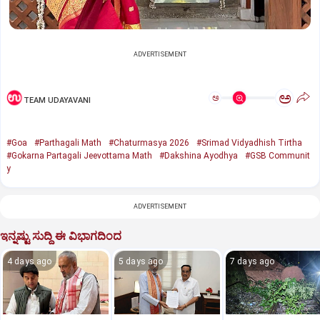
ADVERTISEMENT
ಅ
ಅ
TEAM UDAYAVANI
#Goa
#Parthagali Math
#Chaturmasya 2026
#Srimad Vidyadhish Tirtha
#Gokarna Partagali Jeevottama Math
#Dakshina Ayodhya
#GSB Communit
y
ADVERTISEMENT
ಇನ್ನಷ್ಟು ಸುದ್ದಿ ಈ ವಿಭಾಗದಿಂದ
4 days ago
5 days ago
7 days ago