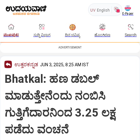
UV
English
E-Paper
ಮುಖಪುಟ
ಸುದ್ದಿ ವಿಭಾಗ
ದಿನ ಭವಿಷ್ಯ
ಹೊಂಗಿರಣ
Search
ADVERTISEMENT
ಉತ್ತರಕನ್ನಡ
JUN 3, 2025, 8:25 AM IST
Bhatkal: ಹಣ ಡಬಲ್
ಮಾಡುತ್ತೇನೆಂದು ನಂಬಿಸಿ
ಗುತ್ತಿಗೆದಾರನಿಂದ 3.25 ಲಕ್ಷ
ಪಡೆದು ವಂಚನೆ