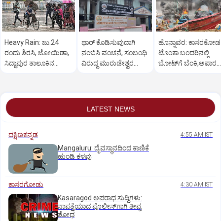
Heavy Rain: ಜು.24
ಥಾರ್ ಕೊಡಿಸುವುದಾಗಿ
ಹೊನ್ನಾವರ: ಕಾಸರಕೋಡ
ರಂದು ಶಿರಸಿ, ಜೋಯಿಡಾ,
ನಂಬಿಸಿ ವಂಚನೆ, ಸಂಬಂಧಿ
ಟೊಂಕಾ ಬಂದರಿನಲ್ಲಿ
ಸಿದ್ದಾಪುರ ತಾಲೂಕಿನ
ವಿರುದ್ಧ ಮುರುಡೇಶ್ವರ
ಬೋಟ್‌ಗೆ ಬೆಂಕಿ,ಅಪಾರ
ಶಾಲೆಗಳಿಗೆ ರಜೆ
ಪೊಲೀಸ್ ಠಾಣೆಯಲ್ಲಿ
ಹಾನಿ!
ದೂರು
LATEST NEWS
ದಕ್ಷಿಣಕನ್ನಡ
4:55 AM IST
Mangaluru: ದೈವಸ್ಥಾನದಿಂದ ಕಾಣಿಕೆ
ಹುಂಡಿ ಕಳವು
ಕಾಸರಗೋಡು
4:30 AM IST
Kasaragod ಅಪರಾಧ ಸುದ್ದಿಗಳು:
ನಾಪತ್ತೆಯಾದ ಪೊಲೀಸ್‌ಗಾಗಿ ತೀವ್ರ
ಶೋಧ