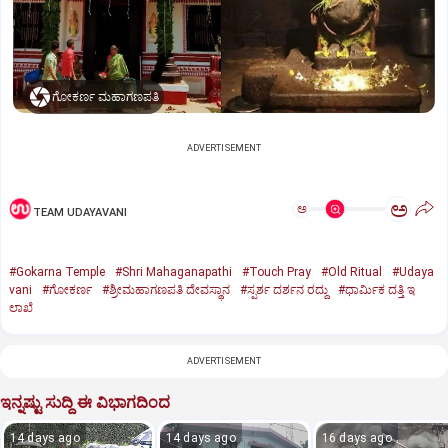
ಗೋಕರ್ಣ ಮಹಾಗಣಪತಿ
ADVERTISEMENT
ಅ
ಅ
TEAM UDAYAVANI
#Gokarna Temple
#Shri Mahaganapathi
#Touch Pray
#Old Ritual
#Udaya
vani
#ಗೋಕರ್ಣ
#ಶ್ರೀಮಹಾಗಣಪತಿ ದೇವಸ್ಥಾನ
#ಸ್ಪರ್ಶ ದರ್ಶನ ರದ್ದು
#ಧಾರ್ಮಿಕ ದತ್ತಿ ಇ
ಲಾಖೆ
ADVERTISEMENT
ಇನ್ನಷ್ಟು ಸುದ್ದಿ ಈ ವಿಭಾಗದಿಂದ
14 days ago
14 days ago
16 days ago