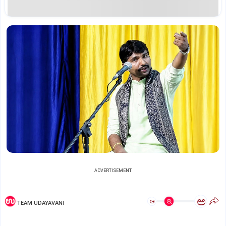
ADVERTISEMENT
ಅ
ಅ
TEAM UDAYAVANI