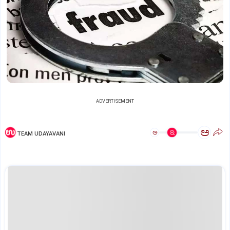
ADVERTISEMENT
ಅ
ಅ
TEAM UDAYAVANI