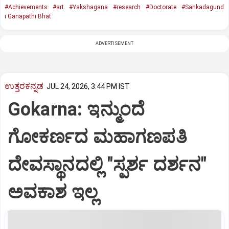
#Achievements
#art
#Yakshagana
#research
#Doctorate
#Sankadagund
i Ganapathi Bhat
ADVERTISEMENT
ಉತ್ತರಕನ್ನಡ
JUL 24, 2026, 3:44 PM IST
Gokarna: ಇನ್ಮುಂದೆ
ಗೋಕರ್ಣದ ಮಹಾಗಣಪತಿ
ದೇವಸ್ಥಾನದಲ್ಲಿ "ಸ್ಪರ್ಶ ದರ್ಶನ"
ಅವಕಾಶ ಇಲ್ಲ