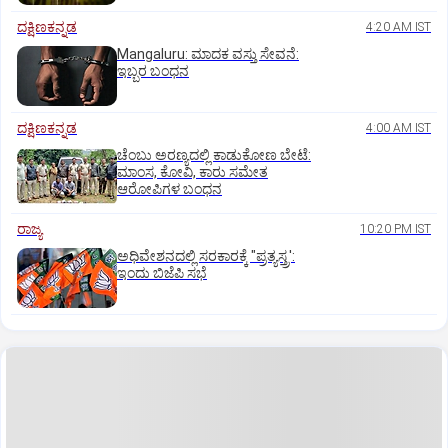
ದಕ್ಷಿಣಕನ್ನಡ
4:20 AM IST
Mangaluru: ಮಾದಕ ವಸ್ತು ಸೇವನೆ:
ಇಬ್ಬರ ಬಂಧನ
ದಕ್ಷಿಣಕನ್ನಡ
4:00 AM IST
ಚೆಂಬು ಅರಣ್ಯದಲ್ಲಿ ಕಾಡುಕೋಣ ಬೇಟೆ:
ಮಾಂಸ, ಕೋವಿ, ಕಾರು ಸಮೇತ
ಆರೋಪಿಗಳ ಬಂಧನ
ರಾಜ್ಯ
10:20 PM IST
ಅಧಿವೇಶನದಲ್ಲಿ ಸರಕಾರಕ್ಕೆ "ಪ್ರತ್ಯಸ್ತ್ರ':
ಇಂದು ಬಿಜೆಪಿ ಸಭೆ