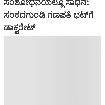
ಸಂಶೋಧನೆಯಲ್ಲೂ ಸಾಧನೆ:
ಸಂಕದಗುಂಡಿ ಗಣಪತಿ ಭಟ್‌ಗೆ
ಡಾಕ್ಟರೇಟ್