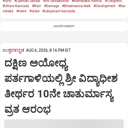
#Sirsi
#Laxman Savadi
#DK Shivakumar
#Karnataka Politics
#Congress
#Uttara Kannada
#Rain
#Damage
#Bheemanna Naik
#Development
#Kar
nataka
#news
#state
#udayavani kannada
ADVERTISEMENT
ಉತ್ತರಕನ್ನಡ
AUG 6, 2026, 8:16 PM IST
ದಕ್ಷಿಣ ಅಯೋಧ್ಯ
ಪರ್ತಗಾಳಿಯಲ್ಲಿ ಶ್ರೀ ವಿದ್ಯಾಧೀಶ
ತೀರ್ಥರ 10ನೇ ಚಾತುರ್ಮಾಸ್ಯ
ವ್ರತ ಆರಂಭ