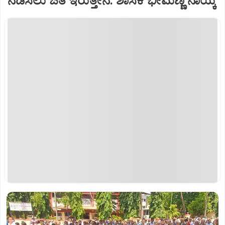
ನಡೆಸಲು ಜತೆ ಇರುತ್ತೇನೆ: ಶಾಸಕ ಭೀಮಣ್ಣ ನಾಯ್ಕ