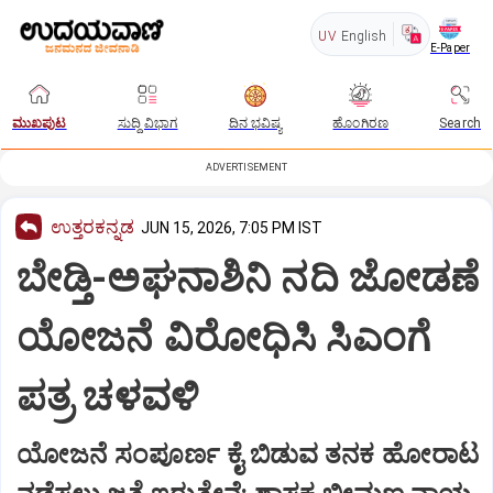
UV
English
E-Paper
ಮುಖಪುಟ
ಸುದ್ದಿ ವಿಭಾಗ
ದಿನ ಭವಿಷ್ಯ
ಹೊಂಗಿರಣ
Search
ADVERTISEMENT
ಉತ್ತರಕನ್ನಡ
JUN 15, 2026, 7:05 PM IST
ಬೇಡ್ತಿ-ಅಘನಾಶಿನಿ ನದಿ ಜೋಡಣೆ
ಯೋಜನೆ ವಿರೋಧಿಸಿ ಸಿಎಂಗೆ
ಪತ್ರ ಚಳವಳಿ
ಯೋಜನೆ ಸಂಪೂರ್ಣ ಕೈ ಬಿಡುವ ತನಕ ಹೋರಾಟ