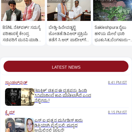
BSNL ನೆಟ್‌ವರ್ಕ್ ಸಮಸ್ಯೆ
ಬೇಡ್ತಿ-ಹಿರೇವಡ್ಡಟ್ಟಿ
Sakleshpura:ರೈಲು
ಪರಿಹಾರಕ್ಕೆ ಕೇಂದ್ರ
ಜೋಡಣೆ:ಡಿಪಿಆರ್‌ ಪ್ರಕ್ರಿಯೆ
ಹಳಿಯ ಮೇಲೆ ಭಾರಿ
ಸಚಿವರಿಗೆ ಮನವಿ ಮಾಡಿದ
ತಡೆಗೆ ಸಿ.ಆರ್. ಪಾಟೀಲ್‌ಗೆ
ಭೂಕುಸಿತ,ಬೆಂಗಳೂರು–
ಸಂಸದ ಕಾಗೇರಿ!
ಕಾಗೇರಿ ಮನವಿ
ಮಂಗಳೂರು ರೈಲು ಸಂಚ
ಅಸ್ತವ್ಯಸ್ತ
LATEST NEWS
ಸ್ಯಾಂಡಲ್‌ವುಡ್‌
8:41 PM IST
ʼಟಾಕ್ಸಿಕ್‌ʼ ಚಿತ್ರದ ಈ ದೃಶ್ಯವನ್ನು ಹಿಂದಿ
ಸಿನಿಮಾದಿಂದ ಕಾಪಿ ಮಾಡಲಾಗಿದೆ ಎಂದ
ನೆಟ್ಟಿಗರು.!
ಕ್ರೈಮ್
8:15 PM IST
ಎಸ್ ಐ ಪುತ್ರನ ಮರ್ಸಿಡಿಸ್‌ ಕಾರು
ಢಿಕ್ಕಿಯಾಗಿ ವೃದ್ಧೆ ಬಲಿ: ಮದ್ಯದ
ಅಮಲಿನಲ್ಲಿ ಚಾಲನೆ!