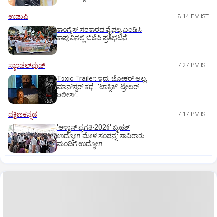
ಉಡುಪಿ
8:14 PM IST
ಕಾಂಗ್ರೆಸ್ ಸರಕಾರದ ವೈಫಲ್ಯ ಖಂಡಿಸಿ
ಕಾಪುವಿನಲ್ಲಿ ಬಿಜೆಪಿ ಪ್ರತಿಭಟನೆ
ಸ್ಯಾಂಡಲ್‌ವುಡ್‌
7:27 PM IST
Toxic Trailer: ಇದು ಜೋಕರ್‌ ಅಲ್ಲ,
ಮಾನ್‌ಸ್ಟರ್‌ ಕಥೆ.. ʼಟಾಕ್ಸಿಕ್‌ʼ ಟ್ರೇಲರ್‌
ರಿಲೀಸ್..
ದಕ್ಷಿಣಕನ್ನಡ
7:17 PM IST
'ಆಳ್ವಾಸ್‌ ಪ್ರಗತಿ-2026' ಬೃಹತ್
ಉದ್ಯೋಗ ಮೇಳ ಸಂಪನ್ನ: ಸಾವಿರಾರು
ಮಂದಿಗೆ ಉದ್ಯೋಗ