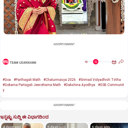
ADVERTISEMENT
ಅ
ಅ
TEAM UDAYAVANI
#Goa
#Parthagali Math
#Chaturmasya 2026
#Srimad Vidyadhish Tirtha
#Gokarna Partagali Jeevottama Math
#Dakshina Ayodhya
#GSB Communit
y
ADVERTISEMENT
ಇನ್ನಷ್ಟು ಸುದ್ದಿ ಈ ವಿಭಾಗದಿಂದ
4 days ago
5 days ago
6 days ago