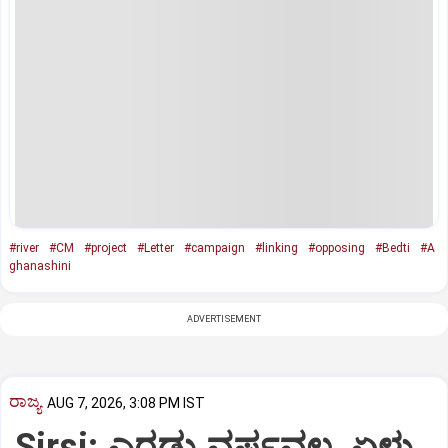
#river
#CM
#project
#Letter
#campaign
#linking
#opposing
#Bedti
#A
ghanashini
ADVERTISEMENT
ರಾಜ್ಯ
AUG 7, 2026, 3:08 PM IST
Sirsi: ಎರಡು ವರ್ಷವಲ್ಲ, ಏಳು