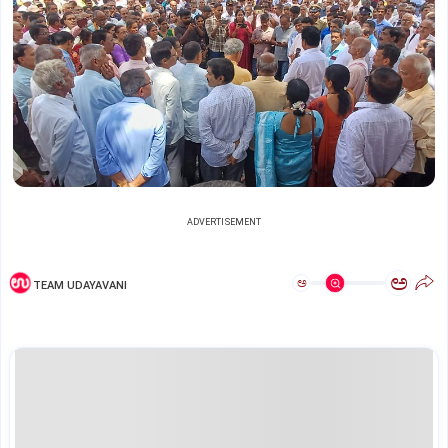
ADVERTISEMENT
ಅ
ಅ
TEAM UDAYAVANI