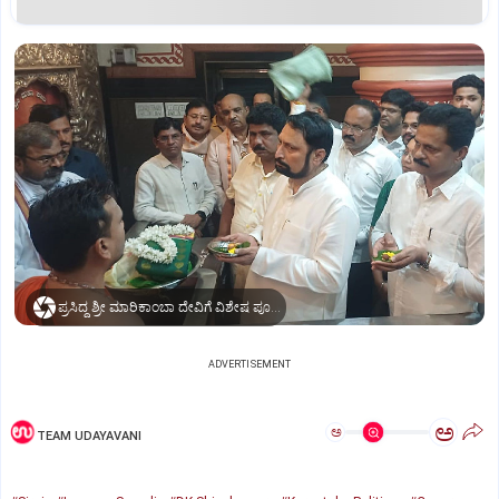
ಪ್ರಸಿದ್ಧ ಶ್ರೀ ಮಾರಿಕಾಂಬಾ ದೇವಿಗೆ ವಿಶೇಷ ಪೂಜೆ ಸಲ್ಲಿಸಿದ ಶಾಸಕ ಲಕ್ಷ್ಮಣ ಸವದಿ
ADVERTISEMENT
ಅ
ಅ
TEAM UDAYAVANI