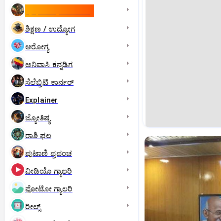
ಇಸ್ರೇಲ್- ಇರಾನ್‌ ಯುದ್ಧ
ಶಿಕ್ಷಣ / ಉದ್ಯೋಗ
ಆರೋಗ್ಯ
ಅನಿವಾಸಿ ಕನ್ನಡಿಗ
ಸೆಲೆಬ್ರಿಟಿ ಕಾರ್ನರ್‌
Explainer
ಜ್ಯೋತಿಷ್ಯ
ರಾಶಿ ಫಲ
ಪುಟಾಣಿ ಪ್ರಪಂಚ
ವೀಡಿಯೊ ಗ್ಯಾಲರಿ
ಫೋಟೋ ಗ್ಯಾಲರಿ
ರೀಲ್ಸ್