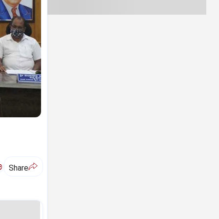
ಅ
Share