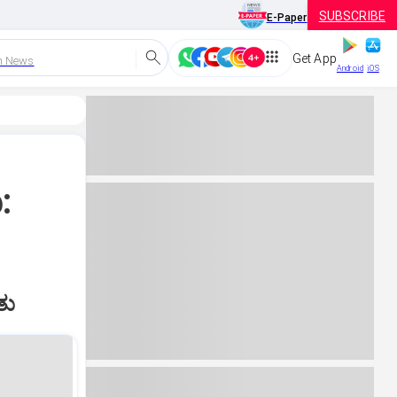
SUBSCRIBE
E-Paper
Get App
h News
Android
iOS
:
ತು