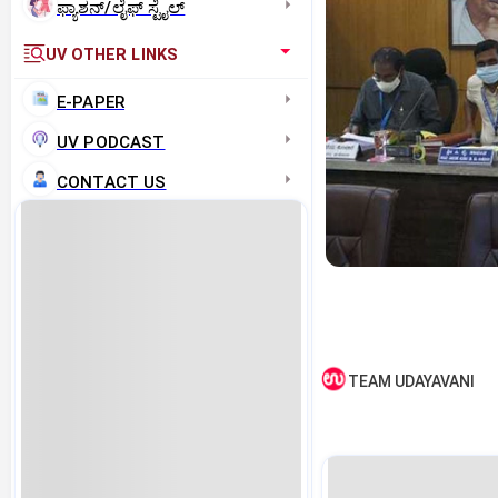
ಫ್ಯಾಶನ್/ಲೈಫ್‌ ಸ್ಟೈಲ್
UV OTHER LINKS
E-PAPER
UV PODCAST
CONTACT US
TEAM UDAYAVANI