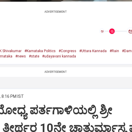
ADVERTISEMENT
ಅ
K Shivakumar
#Karnataka Politics
#Congress
#Uttara Kannada
#Rain
#Dam
rnataka
#news
#state
#udayavani kannada
ADVERTISEMENT
, 8:16 PM IST
ೋಧ್ಯ ಪರ್ತಗಾಳಿಯಲ್ಲಿ ಶ್ರೀ
ಶ ತೀರ್ಥರ 10ನೇ ಚಾತುರ್ಮಾಸ್ಯ ವ