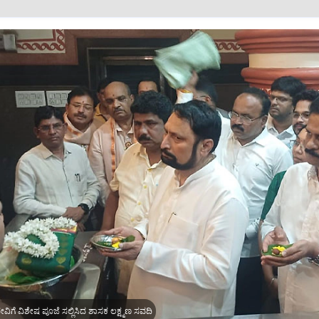
ದೇವಿಗೆ ವಿಶೇಷ ಪೂಜೆ ಸಲ್ಲಿಸಿದ ಶಾಸಕ ಲಕ್ಷ್ಮಣ ಸವದಿ