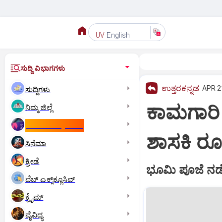
English
UV
ಸುದ್ದಿ ವಿಭಾಗಗಳು
ಉತ್ತರಕನ್ನಡ
APR 21
ಸುದ್ದಿಗಳು
ಕಾಮಗಾರಿ
ನಿಮ್ಮ ಜಿಲ್ಲೆ
ಕಾಮನ್‌ ವೆಲ್ತ್‌ ಗೇಮ್ಸ್‌
ಶಾಸಕಿ ರೂಪ
ಸಿನೆಮಾ
ಕ್ರೀಡೆ
ಭೂಮಿ ಪೂಜೆ ನಡೆದ
ವೆಬ್ ಎಕ್ಸ್‌ಕ್ಲೂಸಿವ್
ಕ್ರೈಮ್
ವೈವಿಧ್ಯ