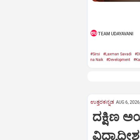
TEAM UDAYAVANI
#Sirsi
#Laxman Savadi
#D
na Naik
#Development
#Ka
ಉತ್ತರಕನ್ನಡ
AUG 6, 2026
ದಕ್ಷಿಣ ಅಯ
ವಿದ್ಯಾಧೀ