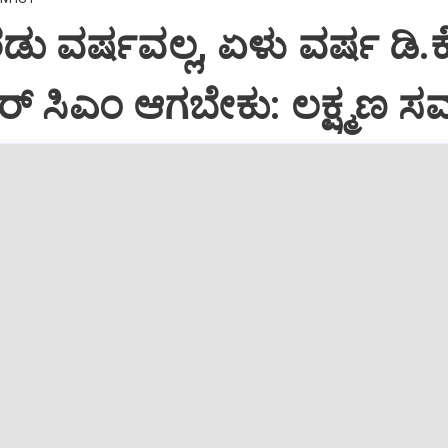
ಡು ವರ್ಷವಲ್ಲ, ಏಳು ವರ್ಷ ಡಿ.ಕೆ
್ ಸಿಎಂ ಆಗಬೇಕು: ಲಕ್ಷ್ಮಣ ಸ