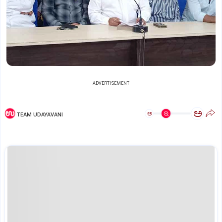
ADVERTISEMENT
ಅ
ಅ
TEAM UDAYAVANI