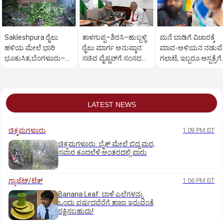
Sakleshpura:ರೈಲು
ತಾಳಗುಪ್ಪ–ಶಿರಸಿ–ಹುಬ್ಬಳ್ಳಿ
ಮನೆ ಬಾಡಿಗೆ ವಿಚಾರಕ್ಕೆ
ಹಳಿಯ ಮೇಲೆ ಭಾರಿ
ರೈಲು ಮಾರ್ಗ ಅನುಷ್ಠಾನ:
ಮಾವ-ಅಳಿಯನ ನಡುವೆ
ಭೂಕುಸಿತ,ಬೆಂಗಳೂರು–
ಸಚಿವ ವೈಷ್ಣವ್‌ಗೆ ಸಂಸದ
ಗಲಾಟೆ, ಇಬ್ಬರೂ ಆಸ್ಪತ್ರೆಗೆ
ಮಂಗಳೂರು ರೈಲು ಸಂಚಾರ
ಕಾಗೇರಿ ಮನವಿ
ದಾಖಲು, ಪರಸ್ಪರ ದೂರು
ಅಸ್ತವ್ಯಸ್ತ
LATEST NEWS
ಚಿಕ್ಕಮಗಳೂರು
1:09 PM IST
ಚಿಕ್ಕಮಗಳೂರು: ಬೈಕ್ ಮೇಲೆ ಬಿದ್ದ ಮರ,
ಸವಾರ ಕೂದಲೆಳೆ ಅಂತರದಲ್ಲಿ ಪಾರು
ಗ್ಯಾಜೆಟ್/ಟೆಕ್
1:06 PM IST
Banana Leaf: ಬಾಳೆ ಎಲೆಗಳನ್ನು
ಒಂದು ವರ್ಷದವೆರೆಗೆ ತಾಜಾ ಇರುವಂತೆ
ರಕ್ಷಿಸಬಹುದು!