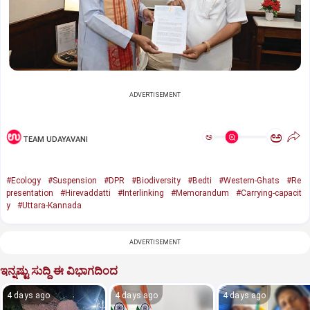
ADVERTISEMENT
ಅ
ಅ
TEAM UDAYAVANI
#Ecology
#Suspension
#DPR
#Biodiversity
#Bedti
#Western-Ghats
#Re
presentation
#Hirevaddatti
#Interlinking
#Memorandum
#Carrying-capacit
y
#Uttara-Kannada
ADVERTISEMENT
ಇನ್ನಷ್ಟು ಸುದ್ದಿ ಈ ವಿಭಾಗದಿಂದ
4 days ago
4 days ago
4 days ago