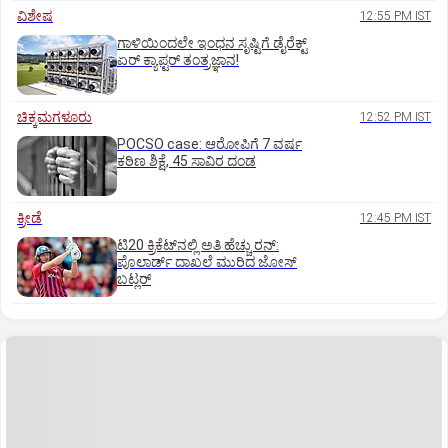
ವಿಶೇಷ
12:55 PM IST
ಗಾಳಿಯಿಂದಲೇ ಇಂಧನ ಸೃಷ್ಟಿಗೆ ಡೈರೆಕ್ಟ್
ಏರ್‌ ಕ್ಯಾಪ್ಟರ್ ತಂತ್ರಜ್ಞಾನ!
ಚಿಕ್ಕಮಗಳೂರು
12:52 PM IST
POCSO case: ಆರೋಪಿಗೆ 7 ವರ್ಷ
ಕಠಿಣ ಶಿಕ್ಷೆ, 45 ಸಾವಿರ ದಂಡ
ಕ್ರೀಡೆ
12:45 PM IST
ಟಿ20 ಕ್ರಿಕೆಟ್‌ನಲ್ಲಿ ಅತಿ ಹೆಚ್ಚು ರನ್:
ಪೊಲಾರ್ಡ್ ದಾಖಲೆ ಮುರಿದ ಜೋಸ್
ಬಟ್ಲರ್