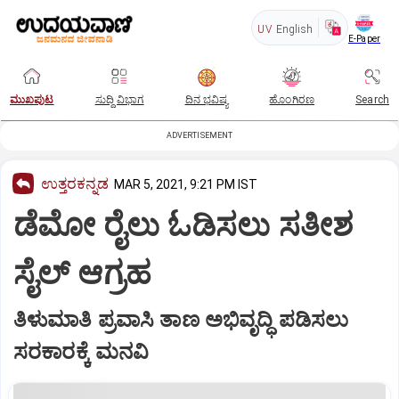
UV
English
E-Paper
ಮುಖಪುಟ
ಸುದ್ದಿ ವಿಭಾಗ
ದಿನ ಭವಿಷ್ಯ
ಹೊಂಗಿರಣ
Search
ADVERTISEMENT
ಉತ್ತರಕನ್ನಡ
MAR 5, 2021, 9:21 PM IST
ಡೆಮೋ ರೈಲು ಓಡಿಸಲು ಸತೀಶ
ಸೈಲ್‌ ಆಗ್ರಹ
ತಿಳುಮಾತಿ ಪ್ರವಾಸಿ ತಾಣ ಅಭಿವೃದ್ಧಿ ಪಡಿಸಲು
ಸರಕಾರಕ್ಕೆ ಮನವಿ