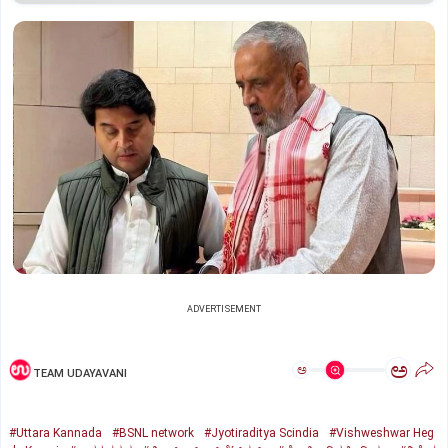
ADVERTISEMENT
ಅ
ಅ
TEAM UDAYAVANI
#Uttara Kannada
#BSNL network
#Jyotiraditya Scindia
#Vishweshwar Heg