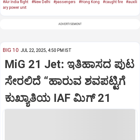
#Air India flight
#New Delhi
#passengers
#Hong Kong
#caught fire
#auxili
ary power unit
ADVERTISEMENT
BIG 10
JUL 22, 2025, 4:50 PM IST
MiG 21 Jet: ಇತಿಹಾಸದ ಪುಟ
ಸೇರಲಿದೆ “ಹಾರುವ ಶವಪಟ್ಟಿಗೆ
ಕುಖ್ಯಾತಿಯ IAF ಮಿಗ್‌ 21