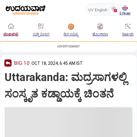
UV
English
E-Paper
ಮುಖಪುಟ
ಸುದ್ದಿ ವಿಭಾಗ
ದಿನ ಭವಿಷ್ಯ
ಹೊಂಗಿರಣ
Search
ADVERTISEMENT
BIG 10
OCT 18, 2024, 6:45 AM IST
Uttarakanda: ಮದ್ರಸಾಗಳಲ್ಲಿ
ಸಂಸ್ಕೃತ ಕಡ್ಡಾಯಕ್ಕೆ ಚಿಂತನೆ