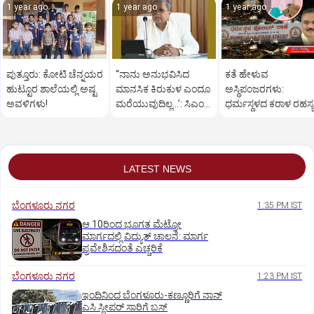
1 year ago
1 year ago
1 year ago
ಪುತ್ತೂರು: ಕೋಟಿ ಚೆನ್ನಯರ
“ನಾನು ಅನುಭವಿಸಿದ
ಕತೆ ಹೇಳುವ
ಹುಟ್ಟೂರ ಶಾಲೆಯಲ್ಲಿ ಅಷ್ಟ
ಮಾನಸಿಕ ಕಿರುಕುಳ ಎಂದೂ
ಅಸ್ಥಿಪಂಜರಗಳು:
ಅವಳಿಗಳು!
ಮರೆಯುವುದಿಲ್ಲ…’: ಸಿಎಂ
ಧರ್ಮಸ್ಥಳದ‌ ಕರಾಳ ರಹಸ್ಯ
ಸಿದ್ದರಾಮಯ್ಯ
ತೆರೆದಿಡಲಿದೆಯೇ ಡಿಎನ್
ಪರೀಕ್ಷೆ?
LATEST NEWS
ಬೆಂಗಳೂರು ನಗರ
1:35 PM IST
ಆ.10ರಿಂದ ಭೂಗತ ಮೆಟ್ರೋ
ಮಾರ್ಗದಲ್ಲಿ ವಿದ್ಯುತ್‌ ಚಾಲನೆ: ಮಾರ್ಗ
ಪ್ರವೇಶಿಸದಂತೆ ಎಚ್ಚರಿಕೆ
ಬೆಂಗಳೂರು ನಗರ
1:23 PM IST
ಇಂದಿನಿಂದ ಬೆಂಗಳೂರು-ಕಣ್ಣೂರಿಗೆ ನಾನ್‌
ಎಸಿ ಸ್ಲೀಪರ್‌ ಸಾರಿಗೆ ಬಸ್‌