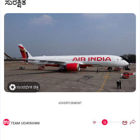
ಸುರಕ್ಷಿತ
ಸಾಂದರ್ಭಿಕ ಚಿತ್ರ
ADVERTISEMENT
ಅ
ಅ
TEAM UDAYAVANI