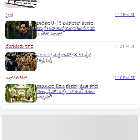
ಕ್ರೀಡೆ
1:17 PM IST
ಭಾರತದ U -15 ಫುಟ್‌ಬಾಲ್ ತಂಡದ
ಮ್ಯಾನೇಜರ್‌ ಹುದ್ದೆಯಿಂದ ಹಿಂದೆ ಸರಿದ
ರಂಜಿತ್‌ ಬಜಾಜ್‌
ಬೆಂಗಳೂರು ನಗರ
1:12 PM IST
ನಗರದಲ್ಲಿ ಮತ್ತೆ ಅನಧಿಕೃತ 70 ಬೈಕ್‌
ಟ್ಯಾಕ್ಸಿ ಜಪ್ತಿ
ಗ್ಯಾಜೆಟ್/ಟೆಕ್
1:10 PM IST
ಬಿದಿರಿನಿಂದ ಟಿಶ್ಯೂ ಪೇಪರ್‌, ಜೈವಿಕ ಕಸದ
ಚೀಲ, ನೈಸರ್ಗಿಕ ಕ್ಲೀನರ್‌ ತಯಾರಿಸಲು
ಸಾಧ್ಯವೇ?