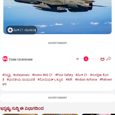
ಮಿಗ್‌ 21 ಯುಗಾಂತ್ಯ
ADVERTISEMENT
ಅ
ಅ
TEAM UDAYAVANI
#ನಿವೃತ್ತಿ
#udayavani
#Iconic MiG 21
#Poor Safety
#ಮಿಗ್‌ 21
#ಸುರಕ್ಷತಾ ಕೊರ
ತೆ
#ಭಾರತೀಯ ವಾಯುಪಡೆ
#ಸೋವಿಯತ್‌ ಒಕ್ಕೂಟ
#AIR
#Indian Airforce
#Retirem
ent
ADVERTISEMENT
ಇನ್ನಷ್ಟು ಸುದ್ದಿ ಈ ವಿಭಾಗದಿಂದ