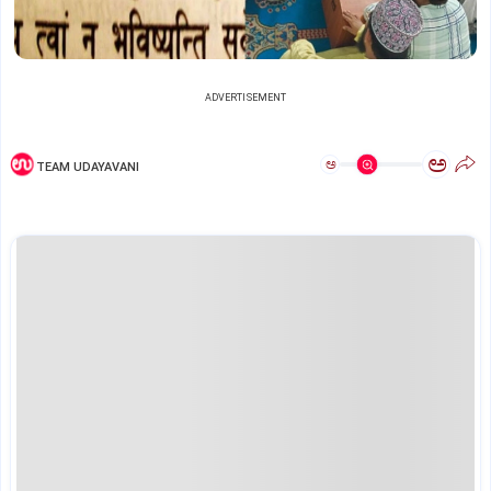
ADVERTISEMENT
ಅ
ಅ
TEAM UDAYAVANI