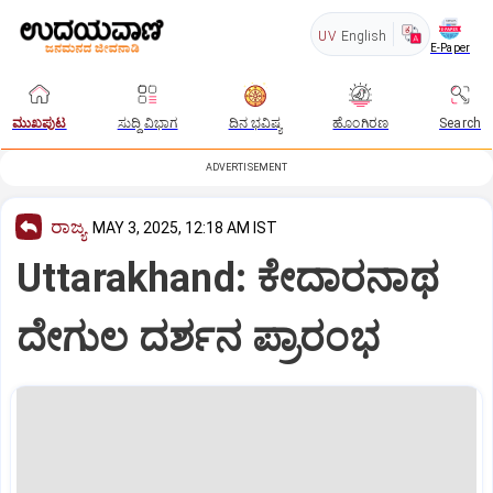
UV
English
E-Paper
ಮುಖಪುಟ
ಸುದ್ದಿ ವಿಭಾಗ
ದಿನ ಭವಿಷ್ಯ
ಹೊಂಗಿರಣ
Search
ADVERTISEMENT
ರಾಜ್ಯ
MAY 3, 2025, 12:18 AM IST
Uttarakhand: ಕೇದಾರನಾಥ
ದೇಗುಲ ದರ್ಶನ ಪ್ರಾರಂಭ