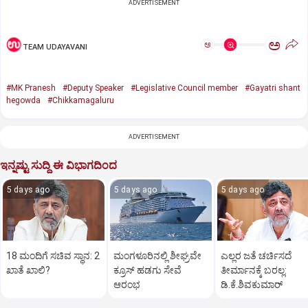
ADVERTISEMENT
ಅ
ಅ
TEAM UDAYAVANI
#MK Pranesh
#Deputy Speaker
#Legislative Council member
#Gayatri shant
hegowda
#Chikkamagaluru
ADVERTISEMENT
ಇನ್ನಷ್ಟು ಸುದ್ದಿ ಈ ವಿಭಾಗದಿಂದ
5 days ago
5 days ago
5 days ago
18 ಮಂದಿಗೆ ಸಚಿವ ಸ್ಥಾನ: 2
ಮಂಗಳೂರಿನಲ್ಲಿ ಶೀಘ್ರವೇ
ಎಲ್ಲರ ಜತೆ ಚರ್ಚಿಸದೆ
ಖಾತೆ ಖಾಲಿ?
ಕ್ರೂಸ್‌ ಹಡಗು ಸೇವೆ
ತೀರ್ಮಾನಕ್ಕೆ ಬರಲ್ಲ:
ಆರಂಭ
ಡಿ.ಕೆ.ಶಿವಕುಮಾರ್‌