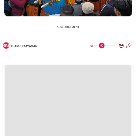
ADVERTISEMENT
ಅ
ಅ
TEAM UDAYAVANI