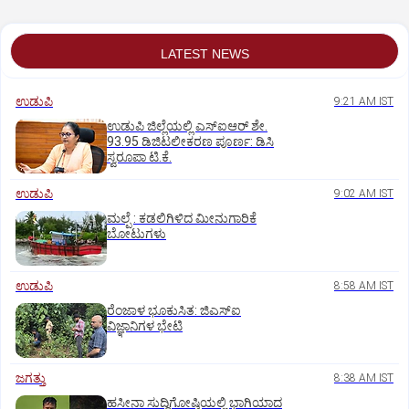
LATEST NEWS
ಉಡುಪಿ
9:21 AM IST
ಉಡುಪಿ ಜಿಲ್ಲೆಯಲ್ಲಿ ಎಸ್‌ಐಆರ್‌ ಶೇ.
93.95 ಡಿಜಿಟಲೀಕರಣ ಪೂರ್ಣ: ಡಿಸಿ
ಸ್ವರೂಪಾ ಟಿ.ಕೆ.
ಉಡುಪಿ
9:02 AM IST
ಮಲ್ಪೆ : ಕಡಲಿಗಿಳಿದ ಮೀನುಗಾರಿಕೆ
ಬೋಟುಗಳು
ಉಡುಪಿ
8:58 AM IST
ರೆಂಜಾಳ ಭೂಕುಸಿತ: ಜಿಎಸ್‌ಐ
ವಿಜ್ಞಾನಿಗಳ ಭೇಟಿ
ಜಗತ್ತು
8:38 AM IST
ಹಸೀನಾ ಸುದ್ದಿಗೋಷ್ಠಿಯಲ್ಲಿ ಭಾಗಿಯಾದ