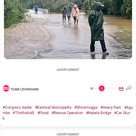
ADVERTISEMENT
ಅ
ಅ
TEAM UDAYAVANI
#Congress leader
#Bantwal Municipality
#Shivamogga
#Heavy Rain
#Agu
mbe
#Thirthahalli
#Flood
#Rescue Operation
#Nabala Bridge
#Car Stuc
k
ADVERTISEMENT