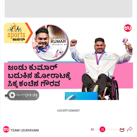
ಸಾಂದರ್ಭಿಕ ಚಿತ್ರ
ADVERTISEMENT
ಅ
ಅ
TEAM UDAYAVANI