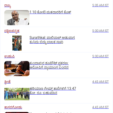
ರಾಜ್ಯ
5:05 AM IST
1.10 ಕೋಟಿ ಮತದಾರರಿಗೆ ಕೊಕ್‌
ದಕ್ಷಿಣಕನ್ನಡ
5:00 AM IST
Surathkal: ವಾಲಿಬಾಲ್ ಆಡುವಾಗ
ಕುಸಿದು ಬಿದ್ದು ಬಾಲಕ ಸಾವು
ಉಡುಪಿ
5:00 AM IST
ಕುಂದಾಪುರ ಶೂಟೌಟ್ ಪ್ರಕರಣ:
ಆರೋಪಿಗೆ ನ್ಯಾಯಾಂಗ ಬಂಧನ
ಕ್ರೀಡೆ
4:45 AM IST
ಹರಿಯಾಣ ಗೇಮ್ಸ್‌ ತಾರೆಗಳಿಗೆ 13.47
ಕೋ. ರೂ. ಬಹುಮಾನ
ಕಾಸರಗೋಡು
4:45 AM IST