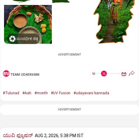
ಸಾಂದರ್ಭಿಕ ಚಿತ್ರ
ADVERTISEMENT
ಅ
ಅ
TEAM UDAYAVANI
#Tulunad
#Aati
#month
#UV Fusion
#udayavani kannada
ADVERTISEMENT
ಯುವಿ ಫ್ಯೂಷನ್
AUG 2, 2026, 5:38 PM IST