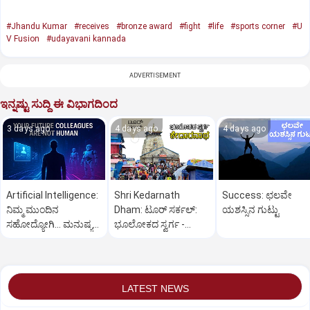
#Jhandu Kumar
#receives
#bronze award
#fight
#life
#sports corner
#U
V Fusion
#udayavani kannada
ADVERTISEMENT
ಇನ್ನಷ್ಟು ಸುದ್ದಿ ಈ ವಿಭಾಗದಿಂದ
3 days ago
4 days ago
4 days ago
Artificial Intelligence:
Shri Kedarnath
Success: ಛಲವೇ
ನಿಮ್ಮ ಮುಂದಿನ
Dham: ಟೂರ್‌ ಸರ್ಕಲ್:‌
ಯಶಸ್ಸಿನ ಗುಟ್ಟು
ಸಹೋದ್ಯೋಗಿ... ಮನುಷ್ಯ
ಭೂಲೋಕದ ಸ್ವರ್ಗ -
ಅಲ್ಲ !
ಕೇದಾರನಾಥ
LATEST NEWS