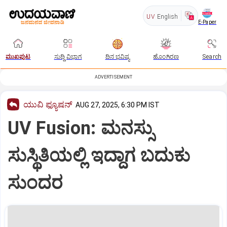
UV
English
E-Paper
ಮುಖಪುಟ
ಸುದ್ದಿ ವಿಭಾಗ
ದಿನ ಭವಿಷ್ಯ
ಹೊಂಗಿರಣ
Search
ADVERTISEMENT
ಯುವಿ ಫ್ಯೂಷನ್
AUG 27, 2025, 6:30 PM IST
UV Fusion: ಮನಸ್ಸು
ಸುಸ್ಥಿತಿಯಲ್ಲಿ ಇದ್ದಾಗ ಬದುಕು
ಸುಂದರ