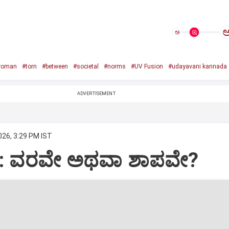
ಅ
woman
#torn
#between
#societal
#norms
#UV Fusion
#udayavani kannada
ADVERTISEMENT
026, 3:29 PM IST
ಞಾನ: ವರವೇ ಅಥವಾ ಶಾಪವೇ?