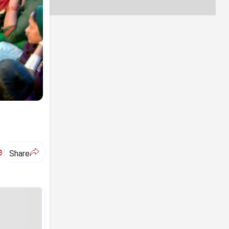
ಅ
Share