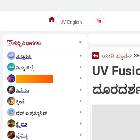
English
UV
ಸುದ್ದಿ ವಿಭಾಗಗಳು
ಯುವಿ ಫ್ಯೂಷನ್
SE
ಸುದ್ದಿಗಳು
UV Fusi
ನಿಮ್ಮ ಜಿಲ್ಲೆ
ಕಾಮನ್‌ ವೆಲ್ತ್‌ ಗೇಮ್ಸ್‌
ದೂರದರ್
ಸಿನೆಮಾ
ಕ್ರೀಡೆ
ವೆಬ್ ಎಕ್ಸ್‌ಕ್ಲೂಸಿವ್
ಕ್ರೈಮ್
ವೈವಿಧ್ಯ