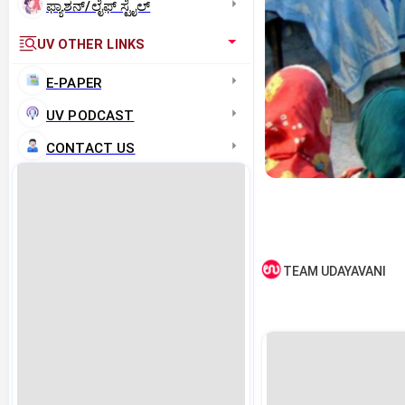
ಫ್ಯಾಶನ್/ಲೈಫ್‌ ಸ್ಟೈಲ್
UV OTHER LINKS
E-PAPER
UV PODCAST
CONTACT US
TEAM UDAYAVANI