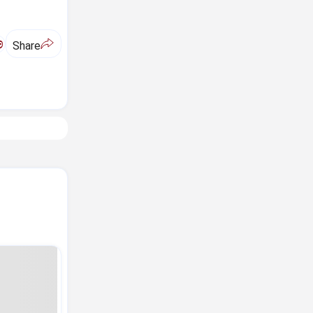
ಅ
Share