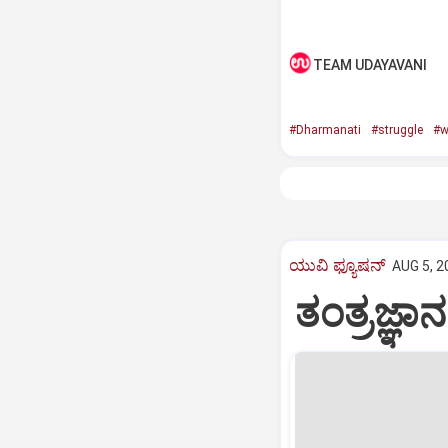
TEAM UDAYAVANI
#Dharmanati
#struggle
#
ಯುವಿ ಫ್ಯೂಷನ್
AUG 5, 2
ತಂತ್ರಜ್