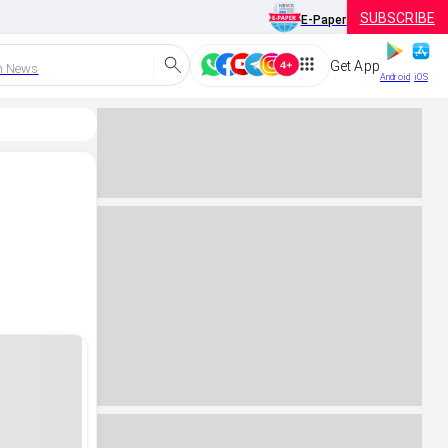
SUBSCRIBE
E-Paper
Get App
h News
Android
iOS