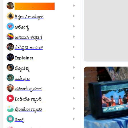
ಇಸ್ರೇಲ್- ಇರಾನ್‌ ಯುದ್ಧ
ಶಿಕ್ಷಣ / ಉದ್ಯೋಗ
ಆರೋಗ್ಯ
ಅನಿವಾಸಿ ಕನ್ನಡಿಗ
ಸೆಲೆಬ್ರಿಟಿ ಕಾರ್ನರ್‌
Explainer
ಜ್ಯೋತಿಷ್ಯ
ರಾಶಿ ಫಲ
ಪುಟಾಣಿ ಪ್ರಪಂಚ
ವೀಡಿಯೊ ಗ್ಯಾಲರಿ
ಫೋಟೋ ಗ್ಯಾಲರಿ
ರೀಲ್ಸ್