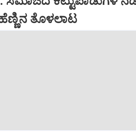
: ಸಮಾಜದ ಕಟ್ಟುಪಾಡುಗಳ ನಡ
ೆಣ್ಣಿನ ತೊಳಲಾಟ