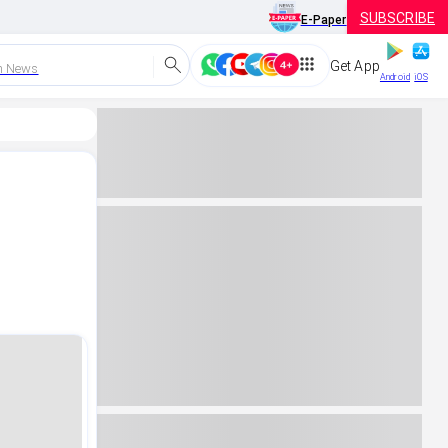
SUBSCRIBE
E-Paper
Get App
h News
Android
iOS