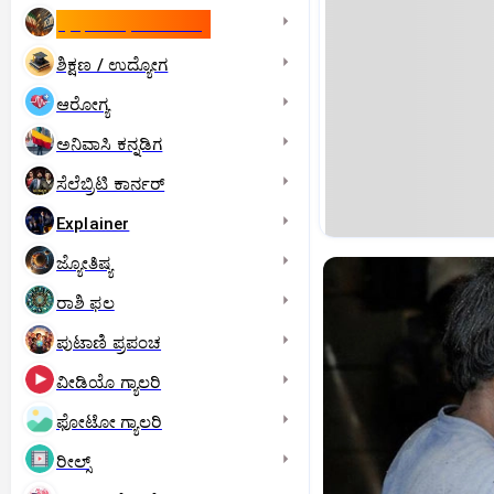
ಇಸ್ರೇಲ್- ಇರಾನ್‌ ಯುದ್ಧ
ಶಿಕ್ಷಣ / ಉದ್ಯೋಗ
ಆರೋಗ್ಯ
ಅನಿವಾಸಿ ಕನ್ನಡಿಗ
ಸೆಲೆಬ್ರಿಟಿ ಕಾರ್ನರ್‌
Explainer
ಜ್ಯೋತಿಷ್ಯ
ರಾಶಿ ಫಲ
ಪುಟಾಣಿ ಪ್ರಪಂಚ
ವೀಡಿಯೊ ಗ್ಯಾಲರಿ
ಫೋಟೋ ಗ್ಯಾಲರಿ
ರೀಲ್ಸ್