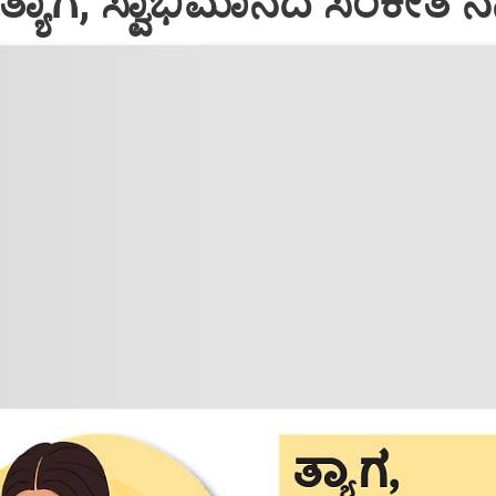
ತ್ಯಾಗ, ಸ್ವಾಭಿಮಾನದ ಸಂಕೇತ ನನ