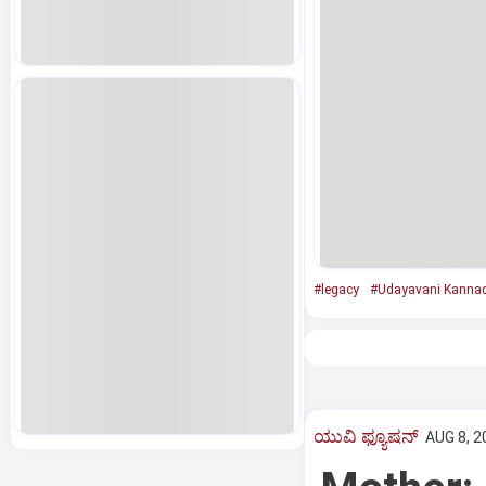
#legacy
#Udayavani Kanna
ಯುವಿ ಫ್ಯೂಷನ್
AUG 8, 2