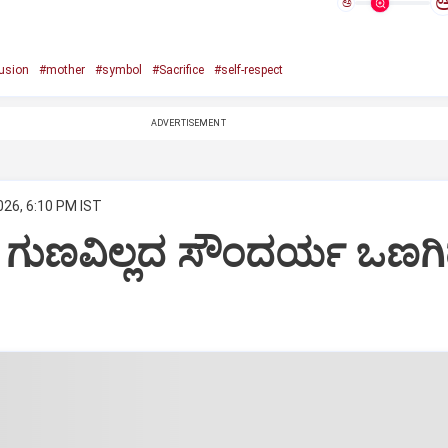
ಅ
usion
#mother
#symbol
#Sacrifice
#self-respect
ADVERTISEMENT
026, 6:10 PM IST
: ಗುಣವಿಲ್ಲದ ಸೌಂದರ್ಯ ಒಣಗ