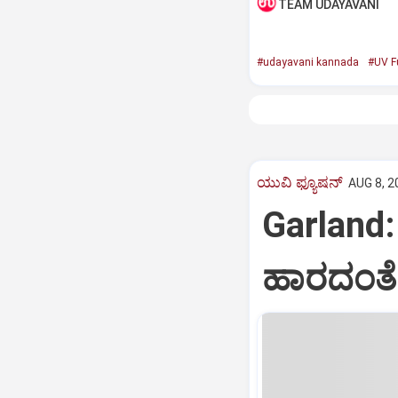
TEAM UDAYAVANI
#udayavani kannada
#UV F
ಯುವಿ ಫ್ಯೂಷನ್
AUG 8, 2
Garland
ಹಾರದಂತೆ