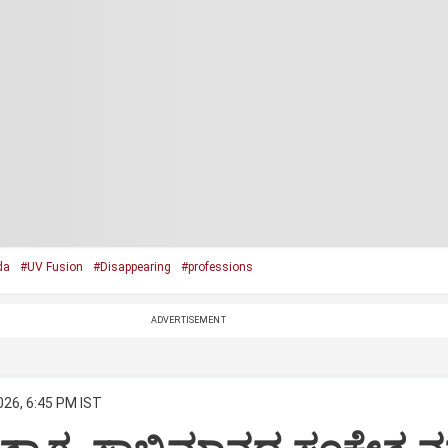
da
#UV Fusion
#Disappearing
#professions
ADVERTISEMENT
026, 6:45 PM IST