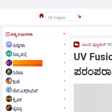
English
UV
ಸುದ್ದಿ ವಿಭಾಗಗಳು
ಯುವಿ ಫ್ಯೂಷನ್
OC
ಸುದ್ದಿಗಳು
UV Fusio
ನಿಮ್ಮ ಜಿಲ್ಲೆ
ಕಾಮನ್‌ ವೆಲ್ತ್‌ ಗೇಮ್ಸ್‌
ಪರಂಪರಾನು
ಸಿನೆಮಾ
ಕ್ರೀಡೆ
ವೆಬ್ ಎಕ್ಸ್‌ಕ್ಲೂಸಿವ್
ಕ್ರೈಮ್
ವೈವಿಧ್ಯ