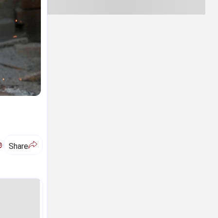
ಅ
Share