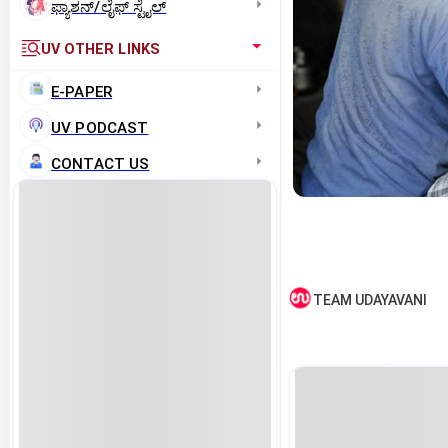
ಫ್ಯಾಶನ್/ಲೈಫ್‌ ಸ್ಟೈಲ್
UV OTHER LINKS
E-PAPER
UV PODCAST
CONTACT US
TEAM UDAYAVANI