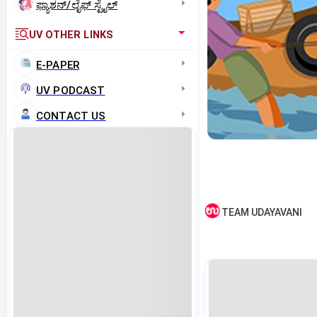
ಫ್ಯಾಶನ್/ಲೈಫ್‌ ಸ್ಟೈಲ್
UV OTHER LINKS
E-PAPER
UV PODCAST
CONTACT US
TEAM UDAYAVANI