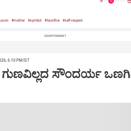
ಅ
usion
#mother
#symbol
#Sacrifice
#self-respect
ADVERTISEMENT
026, 6:10 PM IST
: ಗುಣವಿಲ್ಲದ ಸೌಂದರ್ಯ ಒಣಗ