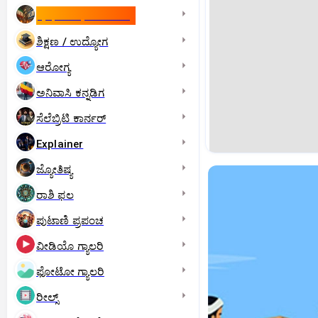
ಇಸ್ರೇಲ್- ಇರಾನ್‌ ಯುದ್ಧ
ಶಿಕ್ಷಣ / ಉದ್ಯೋಗ
ಆರೋಗ್ಯ
ಅನಿವಾಸಿ ಕನ್ನಡಿಗ
ಸೆಲೆಬ್ರಿಟಿ ಕಾರ್ನರ್‌
Explainer
ಜ್ಯೋತಿಷ್ಯ
ರಾಶಿ ಫಲ
ಪುಟಾಣಿ ಪ್ರಪಂಚ
ವೀಡಿಯೊ ಗ್ಯಾಲರಿ
ಫೋಟೋ ಗ್ಯಾಲರಿ
ರೀಲ್ಸ್