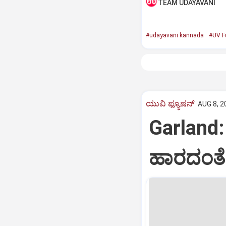
TEAM UDAYAVANI
#udayavani kannada
#UV F
ಯುವಿ ಫ್ಯೂಷನ್
AUG 8, 2
Garland
ಹಾರದಂತೆ