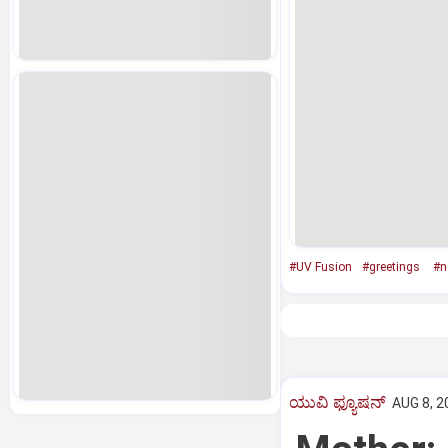
#UV Fusion
#greetings
#n
ಯುವಿ ಫ್ಯೂಷನ್
AUG 8, 2