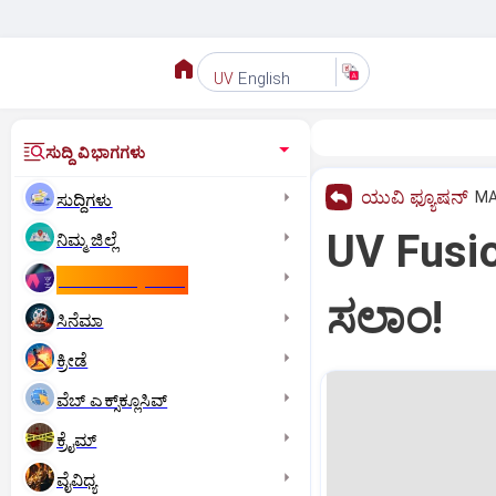
English
UV
ಸುದ್ದಿ ವಿಭಾಗಗಳು
ಯುವಿ ಫ್ಯೂಷನ್
MA
ಸುದ್ದಿಗಳು
UV Fusi
ನಿಮ್ಮ ಜಿಲ್ಲೆ
ಕಾಮನ್‌ ವೆಲ್ತ್‌ ಗೇಮ್ಸ್‌
ಸಲಾಂ!
ಸಿನೆಮಾ
ಕ್ರೀಡೆ
ವೆಬ್ ಎಕ್ಸ್‌ಕ್ಲೂಸಿವ್
ಕ್ರೈಮ್
ವೈವಿಧ್ಯ