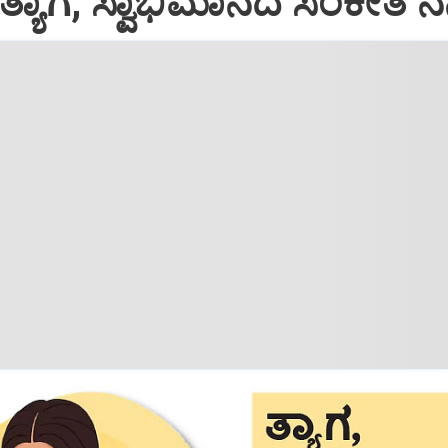
ತ್ಯಾಗ, ಸ್ವಾಭಿಮಾನದ ಸಂಕೇತ ನನ