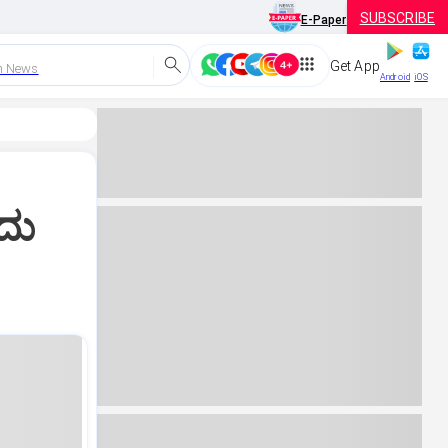
SUBSCRIBE
E-Paper
Get App
h News
Android
iOS
ದು