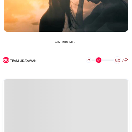
ADVERTISEMENT
ಅ
ಅ
TEAM UDAYAVANI