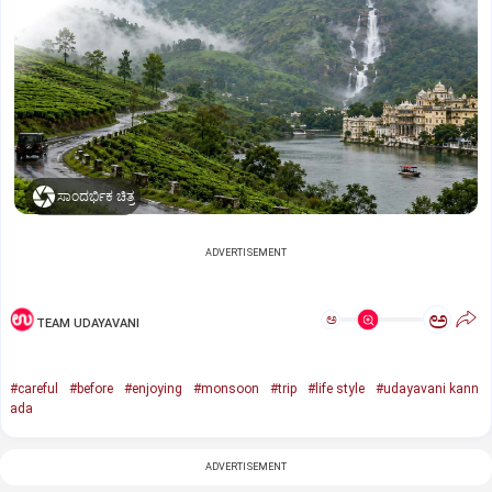
ಸಾಂದರ್ಭಿಕ ಚಿತ್ರ
ADVERTISEMENT
ಅ
ಅ
TEAM UDAYAVANI
#careful
#before
#enjoying
#monsoon
#trip
#life style
#udayavani kann
ada
ADVERTISEMENT