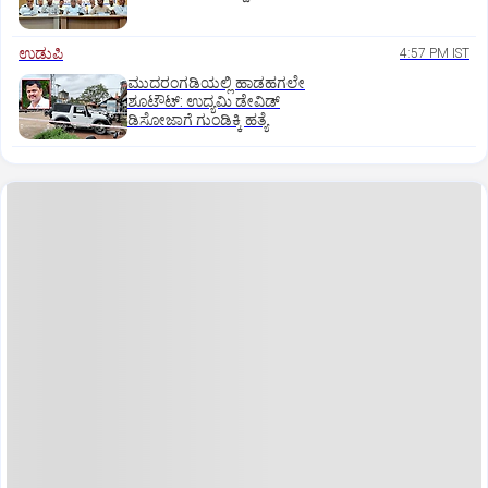
ಉಡುಪಿ
4:57 PM IST
ಮುದರಂಗಡಿಯಲ್ಲಿ ಹಾಡಹಗಲೇ
ಶೂಟೌಟ್:‌ ಉದ್ಯಮಿ ಡೇವಿಡ್‌
ಡಿಸೋಜಾಗೆ ಗುಂಡಿಕ್ಕಿ ಹತ್ಯೆ