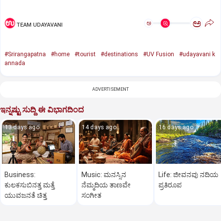
ಅ
ಅ
TEAM UDAYAVANI
#Srirangapatna
#home
#tourist
#destinations
#UV Fusion
#udayavani k
annada
ADVERTISEMENT
ಇನ್ನಷ್ಟು ಸುದ್ದಿ ಈ ವಿಭಾಗದಿಂದ
13 days ago
14 days ago
16 days ago
Business:
Music: ಮನಸ್ಸಿನ
Life: ಜೀವನವು ನದಿಯ
ಕುಲಕಸುಬಿನತ್ತ ಮತ್ತೆ
ನೆಮ್ಮದಿಯ ತಾಣವೇ
ಪ್ರತಿರೂಪ
ಯುವಜನತೆ ಚಿತ್ತ
ಸಂಗೀತ