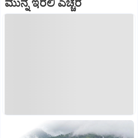
ಮುನ್ನ ಇರಲಿ ಎಚ್ಚರ