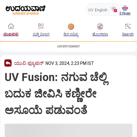
UV
English
E-Paper
ಮುಖಪುಟ
ಸುದ್ದಿ ವಿಭಾಗ
ದಿನ ಭವಿಷ್ಯ
ಹೊಂಗಿರಣ
Search
ADVERTISEMENT
ಯುವಿ ಫ್ಯೂಷನ್
NOV 3, 2024, 2:23 PM IST
UV Fusion: ನಗುವ ಚೆಲ್ಲಿ
ಬದುಕ ಜೀವಿಸಿ ಕಣ್ಣೀರೇ
ಅಸೂಯೆ ಪಡುವಂತೆ