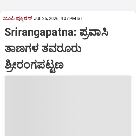
ಯುವಿ ಫ್ಯೂಷನ್
JUL 25, 2026, 4:07 PM IST
Srirangapatna: ಪ್ರವಾಸಿ
ತಾಣಗಳ ತವರೂರು
ಶ್ರೀರಂಗಪಟ್ಟಣ