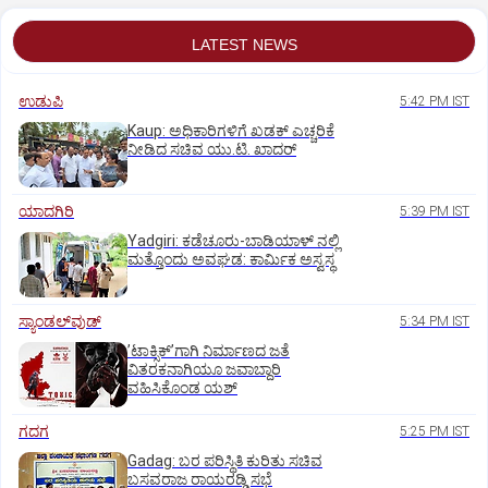
LATEST NEWS
ಉಡುಪಿ
5:42 PM IST
Kaup: ಅಧಿಕಾರಿಗಳಿಗೆ ಖಡಕ್ ಎಚ್ಚರಿಕೆ
ನೀಡಿದ ಸಚಿವ ಯು.ಟಿ. ಖಾದರ್
ಯಾದಗಿರಿ
5:39 PM IST
Yadgiri: ಕಡೆಚೂರು-ಬಾಡಿಯಾಳ್ ನಲ್ಲಿ
ಮತ್ತೊಂದು ಅವಘಡ: ಕಾರ್ಮಿಕ ಅಸ್ವಸ್ಥ
ಸ್ಯಾಂಡಲ್‌ವುಡ್‌
5:34 PM IST
ʼಟಾಕ್ಸಿಕ್‌ʼಗಾಗಿ ನಿರ್ಮಾಣದ ಜತೆ
ವಿತರಕನಾಗಿಯೂ ಜವಾಬ್ದಾರಿ
ವಹಿಸಿಕೊಂಡ ಯಶ್
ಗದಗ
5:25 PM IST
Gadag: ಬರ ಪರಿಸ್ಥಿತಿ ಕುರಿತು ಸಚಿವ
ಬಸವರಾಜ ರಾಯರಡ್ಡಿ ಸಭೆ