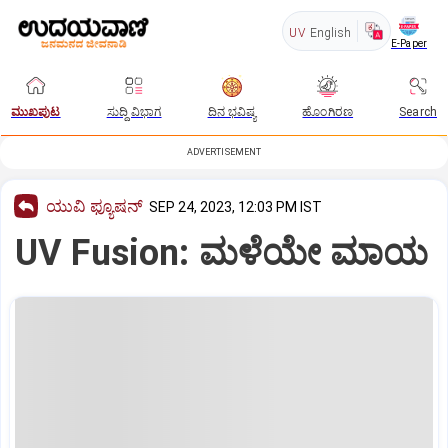
UV
English
E-Paper
ಮುಖಪುಟ
ಸುದ್ದಿ ವಿಭಾಗ
ದಿನ ಭವಿಷ್ಯ
ಹೊಂಗಿರಣ
Search
ADVERTISEMENT
ಯುವಿ ಫ್ಯೂಷನ್
SEP 24, 2023, 12:03 PM IST
UV Fusion: ಮಳೆಯೇ ಮಾಯ