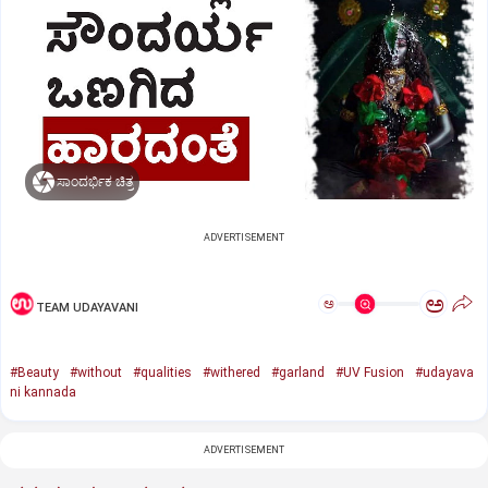
ಸಾಂದರ್ಭಿಕ ಚಿತ್ರ
ADVERTISEMENT
ಅ
ಅ
TEAM UDAYAVANI
#Beauty
#without
#qualities
#withered
#garland
#UV Fusion
#udayava
ni kannada
ADVERTISEMENT