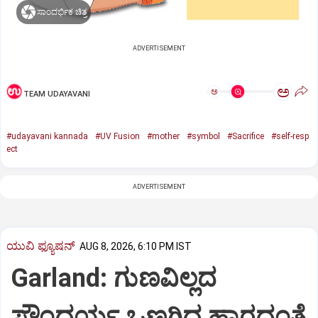
ಸಾಂದರ್ಭಿಕ ಚಿತ್ರ
ADVERTISEMENT
ಅ
ಅ
TEAM UDAYAVANI
#udayavani kannada
#UV Fusion
#mother
#symbol
#Sacrifice
#self-resp
ect
ADVERTISEMENT
ಯುವಿ ಫ್ಯೂಷನ್
AUG 8, 2026, 6:10 PM IST
Garland: ಗುಣವಿಲ್ಲದ
ಸೌಂದರ್ಯ ಒಣಗಿದ ಹಾರದಂತೆ