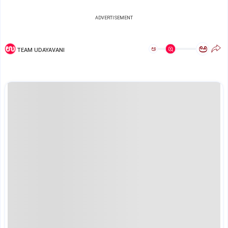
ADVERTISEMENT
ಅ
ಅ
TEAM UDAYAVANI