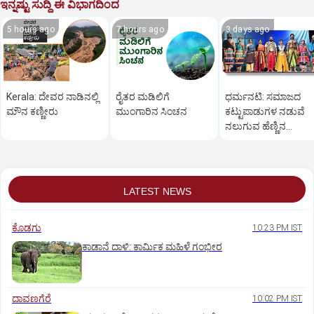
ಇನ್ನಷ್ಟು ಸುದ್ದಿ ಈ ವಿಭಾಗದಿಂದ
5 hours ago
7 hours ago
3 days ago
Kerala: ದೇವರ ನಾಡಿನಲ್ಲಿ
ರೈತರ ಮಡಿಲಿಗೆ
ಧರ್ಮನಟಿ: ಸಮಾಜದ
ಮೌನ ಕಣ್ಣೀರು
ಮುಂಗಾರಿನ ಸಿಂಚನ
ಕಟ್ಟುಪಾಡುಗಳ ನಡುವೆ
ನಲುಗುವ ಹೆಣ್ಣಿನ
ತೊಳಲಾಟ
LATEST NEWS
ಕೊಡಗು
10:23 PM IST
ಕಾಡಾನೆ ದಾಳಿ: ಕಾರ್ಮಿಕ ಮಹಿಳೆ ಗಂಭೀರ
ದಾವಣಗೆರೆ
10:02 PM IST