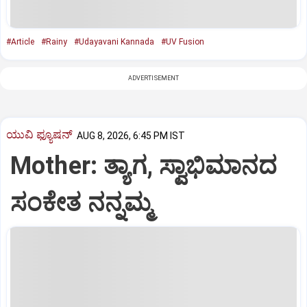
#Article
#Rainy
#Udayavani Kannada
#UV Fusion
ADVERTISEMENT
ಯುವಿ ಫ್ಯೂಷನ್
AUG 8, 2026, 6:45 PM IST
Mother: ತ್ಯಾಗ, ಸ್ವಾಭಿಮಾನದ
ಸಂಕೇತ ನನ್ನಮ್ಮ