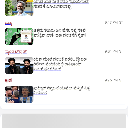
ಯಾವ ಖಾತೆ ನೀಡಿದರೂ ನಿಭಾಯಿಸುವೆ:
ಸಚಿವ ಕೆ.ಎಸ್.ಬಸವಂತಪ್ಪ
ರಾಜ್ಯ
9:47 PM IST
ಚಿಕ್ಕಮಗಳೂರು ಡಿಸಿ ಹೆಸರಿನಲ್ಲಿ ನಕಲಿ
ವಾಟ್ಸಪ್ ಖಾತೆ: ಹಣ ವಂಚನೆಗೆ ಸ್ಕೆಚ್!
ಸ್ಯಾಂಡಲ್‌ವುಡ್‌
9:34 PM IST
ಯಶ್‌ ಮೇಲೆ ನಂಬಿಕೆ ಇರಲಿ.. ಟ್ರೇಲರ್‌
ರಿಲೀಸ್‌ ವೇದಿಕೆಯಲ್ಲಿ ರಾಕಿಭಾಯ್‌
ಪವರ್‌ ಫುಲ್‌ ಟಾಕ್
ಕ್ರೀಡೆ
9:26 PM IST
ಫುಟ್ಬಾಲ್ ದಿಗ್ಗಜ ಲಿಯೊನೆಲ್‌ ಮೆಸ್ಸಿಗೆ ಪಿತೃ
ವಿಯೋಗ