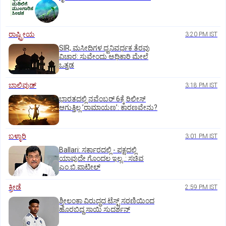
ರಾಷ್ಟ್ರೀಯ
3:20 PM IST
SIR, ಮಸೀದಿಗಳ ಧ್ವನಿವರ್ಧಕ ತೆರವು
ವಿಚಾರ: ಸುವೇಂದು ಅಧಿಕಾರಿ ಮೇಲೆ
ಒತ್ತಡ
ಬಾಲಿವುಡ್‌
3:18 PM IST
ಭಾರತದಲ್ಲಿ ನವೆಂಬರ್‌ 6ಕ್ಕೆ ರಿಲೀಸ್‌
ಆಗುತ್ತಿಲ್ಲ ʼರಾಮಾಯಣʼ: ಕಾರಣವೇನು?
ಬಳ್ಳಾರಿ
3:01 PM IST
Ballari: ಸರ್ಕಾರದಲ್ಲಿ - ಪಕ್ಷದಲ್ಲಿ
ಯಾವುದೇ ಗೊಂದಲ ಇಲ್ಲ..: ಸಚಿವ
ಎಂ.ಬಿ.ಪಾಟೀಲ್
ಕ್ರೀಡೆ
2:59 PM IST
ಶ್ರೀಲಂಕಾ ವಿರುದ್ಧದ ಟೆಸ್ಟ್ ಸರಣಿಯಿಂದ
ಹೊರಬಿದ್ದ ಸಾಯಿ ಸುದರ್ಶನ್