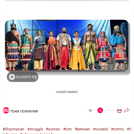
ಸಾಂದರ್ಭಿಕ ಚಿತ್ರ
ADVERTISEMENT
ಅ
ಅ
TEAM UDAYAVANI
#Dharmanati
#struggle
#woman
#torn
#between
#societal
#norms
#U