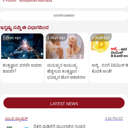
V Fusion
#udayavani kannada
ADVERTISEMENT
ಇನ್ನಷ್ಟು ಸುದ್ದಿ ಈ ವಿಭಾಗದಿಂದ
3 days ago
3 days ago
3 days ago
ತಂತ್ರಜ್ಞಾನ: ವರವೇ ಅಥವಾ
ಮನುಷ್ಯನ ಆಯುಷ್ಯ
ಅಜ್ಜಿ... ನನಗೆ ವಿಟಮಿನ್‌ ಡ
ಶಾಪವೇ?
ಹೆಚ್ಚಿಸುವ ತಂತ್ರಜ್ಞಾನ ­
ಕೊರತೆ ಅಂತೆ!
ಭವಿಷ್ಯದ ಹೊಸ ಆಶಾಕಿರಣ
LATEST NEWS
ಯುವಿ ಫ್ಯೂಷನ್
3:45 PM IST
ರೈತರ ಮಡಿಲಿಗೆ ಮುಂಗಾರಿನ ಸಿಂಚನ