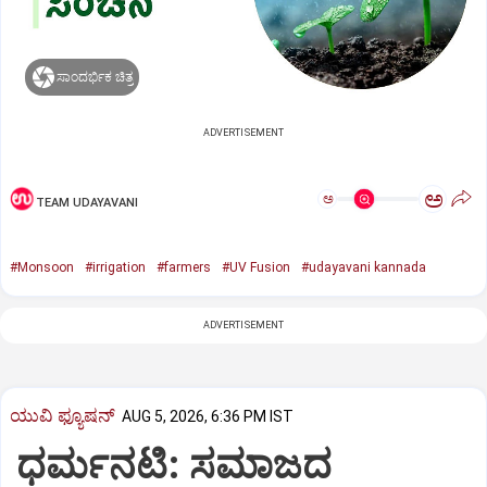
ಸಾಂದರ್ಭಿಕ ಚಿತ್ರ
ADVERTISEMENT
ಅ
ಅ
TEAM UDAYAVANI
#Monsoon
#irrigation
#farmers
#UV Fusion
#udayavani kannada
ADVERTISEMENT
ಯುವಿ ಫ್ಯೂಷನ್
AUG 5, 2026, 6:36 PM IST
ಧರ್ಮನಟಿ: ಸಮಾಜದ