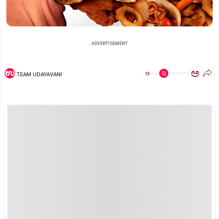
ADVERTISEMENT
ಅ
ಅ
TEAM UDAYAVANI