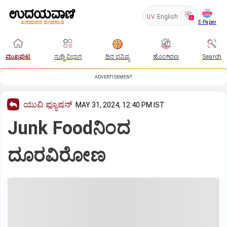
UV
English
E-Paper
ಮುಖಪುಟ
ಸುದ್ದಿ ವಿಭಾಗ
ದಿನ ಭವಿಷ್ಯ
ಹೊಂಗಿರಣ
Search
ADVERTISEMENT
ಯುವಿ ಫ್ಯೂಷನ್
MAY 31, 2024, 12:40 PM IST
Junk Foodನಿಂದ
ದೂರವಿರೋಣ