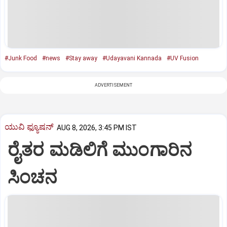
#Junk Food
#news
#Stay away
#Udayavani Kannada
#UV Fusion
ADVERTISEMENT
ಯುವಿ ಫ್ಯೂಷನ್
AUG 8, 2026, 3:45 PM IST
ರೈತರ ಮಡಿಲಿಗೆ ಮುಂಗಾರಿನ
ಸಿಂಚನ