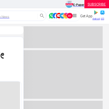
SUBSCRIBE
E-Paper
Get App
h News
Android
iOS
ದೇ