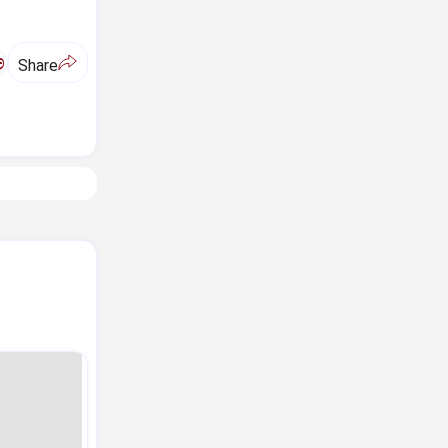
ಅ
Share