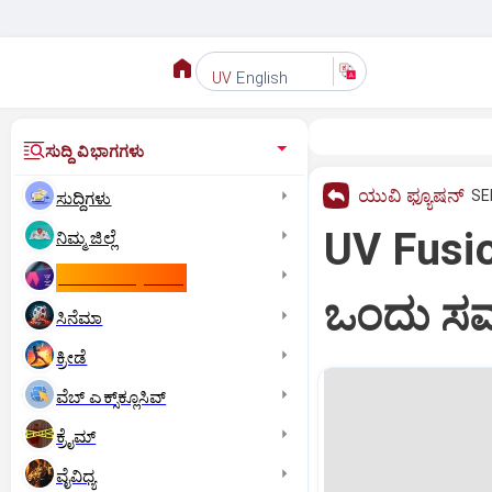
English
UV
ಸುದ್ದಿ ವಿಭಾಗಗಳು
ಯುವಿ ಫ್ಯೂಷನ್
SE
ಸುದ್ದಿಗಳು
UV Fusio
ನಿಮ್ಮ ಜಿಲ್ಲೆ
ಕಾಮನ್‌ ವೆಲ್ತ್‌ ಗೇಮ್ಸ್‌
ಒಂದು ಸಮಸ
ಸಿನೆಮಾ
ಕ್ರೀಡೆ
ವೆಬ್ ಎಕ್ಸ್‌ಕ್ಲೂಸಿವ್
ಕ್ರೈಮ್
ವೈವಿಧ್ಯ