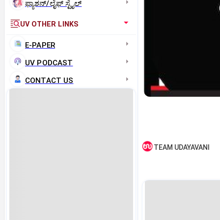
ಫ್ಯಾಶನ್/ಲೈಫ್‌ ಸ್ಟೈಲ್
UV OTHER LINKS
E-PAPER
UV PODCAST
CONTACT US
TEAM UDAYAVANI