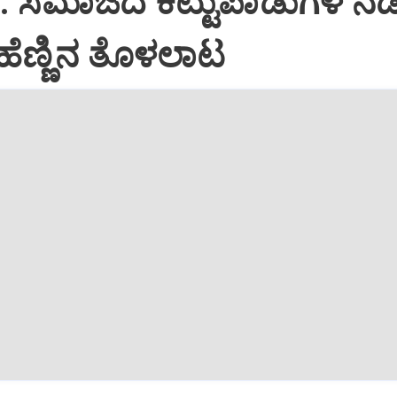
: ಸಮಾಜದ ಕಟ್ಟುಪಾಡುಗಳ ನಡ
ೆಣ್ಣಿನ ತೊಳಲಾಟ