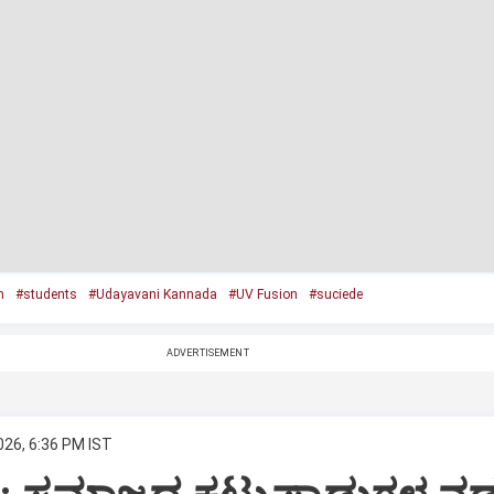
n
#students
#Udayavani Kannada
#UV Fusion
#suciede
ADVERTISEMENT
026, 6:36 PM IST