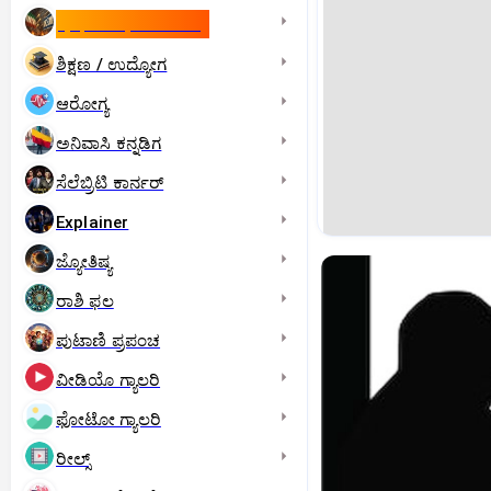
ಇಸ್ರೇಲ್- ಇರಾನ್‌ ಯುದ್ಧ
ಶಿಕ್ಷಣ / ಉದ್ಯೋಗ
ಆರೋಗ್ಯ
ಅನಿವಾಸಿ ಕನ್ನಡಿಗ
ಸೆಲೆಬ್ರಿಟಿ ಕಾರ್ನರ್‌
Explainer
ಜ್ಯೋತಿಷ್ಯ
ರಾಶಿ ಫಲ
ಪುಟಾಣಿ ಪ್ರಪಂಚ
ವೀಡಿಯೊ ಗ್ಯಾಲರಿ
ಫೋಟೋ ಗ್ಯಾಲರಿ
ರೀಲ್ಸ್