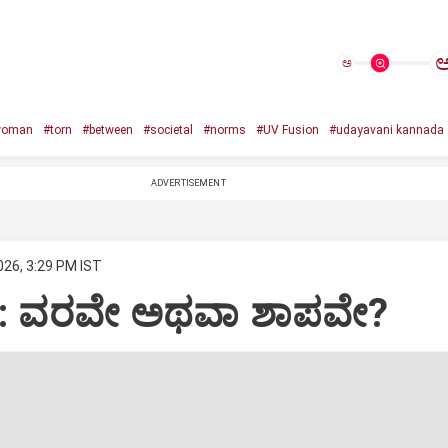
ಅ
woman
#torn
#between
#societal
#norms
#UV Fusion
#udayavani kannada
ADVERTISEMENT
026, 3:29 PM IST
ಞಾನ: ವರವೇ ಅಥವಾ ಶಾಪವೇ?