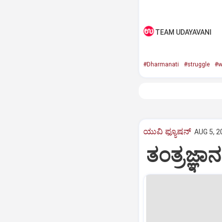
TEAM UDAYAVANI
#Dharmanati
#struggle
#
ಯುವಿ ಫ್ಯೂಷನ್
AUG 5, 2
ತಂತ್ರಜ್