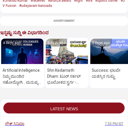
#Jhandu Kumar
#receives
#bronze award
#fight
#life
#sports corner
#U
V Fusion
#udayavani kannada
ADVERTISEMENT
ಇನ್ನಷ್ಟು ಸುದ್ದಿ ಈ ವಿಭಾಗದಿಂದ
4 days ago
5 days ago
5 days ago
Artificial Intelligence:
Shri Kedarnath
Success: ಛಲವೇ
ನಿಮ್ಮ ಮುಂದಿನ
Dham: ಟೂರ್‌ ಸರ್ಕಲ್:‌
ಯಶಸ್ಸಿನ ಗುಟ್ಟು
ಸಹೋದ್ಯೋಗಿ... ಮನುಷ್ಯ
ಭೂಲೋಕದ ಸ್ವರ್ಗ -
ಅಲ್ಲ !
ಕೇದಾರನಾಥ
LATEST NEWS
ಸೌತ್‌ ಸಿನಿಮಾ
7:55 PM IST