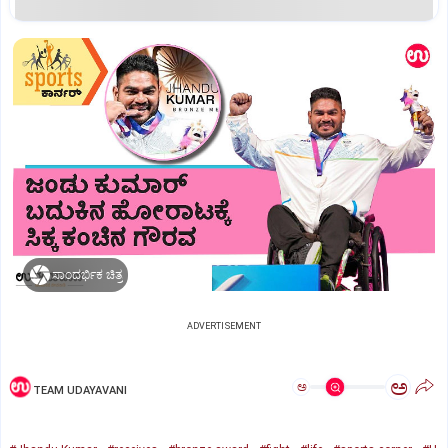
ಸಾಂದರ್ಭಿಕ ಚಿತ್ರ
ADVERTISEMENT
ಅ
ಅ
TEAM UDAYAVANI