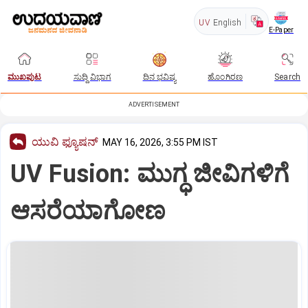
UV
English
E-Paper
ಮುಖಪುಟ
ಸುದ್ದಿ ವಿಭಾಗ
ದಿನ ಭವಿಷ್ಯ
ಹೊಂಗಿರಣ
Search
ADVERTISEMENT
ಯುವಿ ಫ್ಯೂಷನ್
MAY 16, 2026, 3:55 PM IST
UV Fusion: ಮುಗ್ಧ ಜೀವಿಗಳಿಗೆ
ಆಸರೆಯಾಗೋಣ