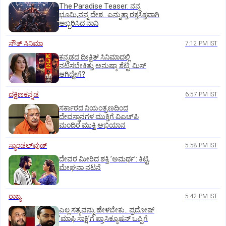
The Paradise Teaser: ನನ್ನ
ಭೂಮಿ,ನನ್ನ ದೇಶ.. ಎನ್ನುತ್ತಾ ರಕ್ತಸಿಕ್ತವಾಗಿ
ಅಬ್ಬರಿಸಿದ ನಾನಿ
ಸೌತ್‌ ಸಿನಿಮಾ
7:12 PM IST
ಕನ್ನಡದ ದೀಕ್ಷಿತ್‌ ಸಿನಿಮಾದಲ್ಲಿ
ನಟಿಸಬೇಕಿತ್ತು ಅನುಷ್ಕಾ ಶೆಟ್ಟಿ: ಮಿಸ್‌
ಆಗಿದ್ದೇಗೆ?
ದಕ್ಷಿಣಕನ್ನಡ
6:57 PM IST
ಸರ್ಕಾರದ ನಿಯಂತ್ರಣದಿಂದ
ದೇವಸ್ಥಾನಗಳ ಮುಕ್ತಿಗೆ ವಿಎಚ್‌ಪಿ
ಮಂದಿರ ಮುಕ್ತಿ ಅಭಿಯಾನ
ಸ್ಯಾಂಡಲ್‌ವುಡ್‌
5:58 PM IST
ದೇವರ ಮೀರಿದ ಶಕ್ತಿ ʼಅಮರ್ಥʼ: ಕಿಟ್ಟಿ,
ಮೇಘನಾ ನಟನೆ
ರಾಜ್ಯ
5:42 PM IST
ಎಲ್ಲ ಸತ್ಯವನ್ನು ಹೇಳಬೇಕು.. ಪ್ರದೋಷ್‌
ʼಮಾಫಿ ಸಾಕ್ಷಿʼಗೆ ಪ್ರಾಸಿಕ್ಯೂಷನ್ ಒಪ್ಪಿಗೆ