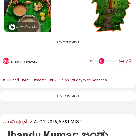
ಸಾಂದರ್ಭಿಕ ಚಿತ್ರ
ADVERTISEMENT
ಅ
ಅ
TEAM UDAYAVANI
#Tulunad
#Aati
#month
#UV Fusion
#udayavani kannada
ADVERTISEMENT
ಯುವಿ ಫ್ಯೂಷನ್
AUG 2, 2026, 5:38 PM IST
Jhandu Kumar: ಜಂಡು