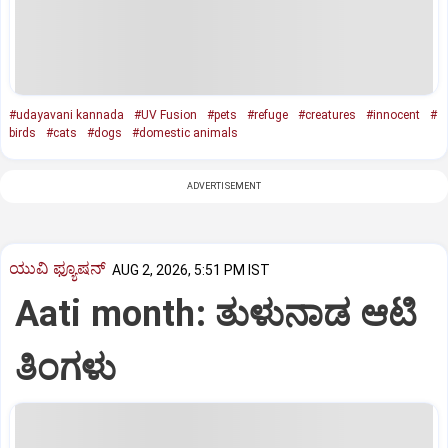
#udayavani kannada
#UV Fusion
#pets
#refuge
#creatures
#innocent
#
birds
#cats
#dogs
#domestic animals
ADVERTISEMENT
ಯುವಿ ಫ್ಯೂಷನ್
AUG 2, 2026, 5:51 PM IST
Aati month: ತುಳುನಾಡ ಆಟಿ
ತಿಂಗಳು