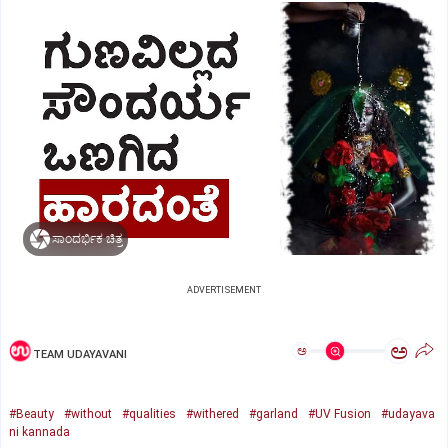
ಸಾಂದರ್ಭಿಕ ಚಿತ್ರ
ADVERTISEMENT
ಅ
ಅ
TEAM UDAYAVANI
#Beauty
#without
#qualities
#withered
#garland
#UV Fusion
#udayava
ni kannada