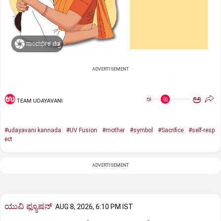
ಸಾಂದರ್ಭಿಕ ಚಿತ್ರ
ADVERTISEMENT
ಅ
ಅ
TEAM UDAYAVANI
#udayavani kannada
#UV Fusion
#mother
#symbol
#Sacrifice
#self-resp
ect
ADVERTISEMENT
ಯುವಿ ಫ್ಯೂಷನ್
AUG 8, 2026, 6:10 PM IST