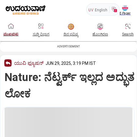
UV
English
E-Paper
ಮುಖಪುಟ
ಸುದ್ದಿ ವಿಭಾಗ
ದಿನ ಭವಿಷ್ಯ
ಹೊಂಗಿರಣ
Search
ADVERTISEMENT
ಯುವಿ ಫ್ಯೂಷನ್
JUN 29, 2025, 3:19 PM IST
Nature: ನೆಟ್ವರ್ಕ್‌ ಇಲ್ಲದ ಅದ್ಭುತ
ಲೋಕ