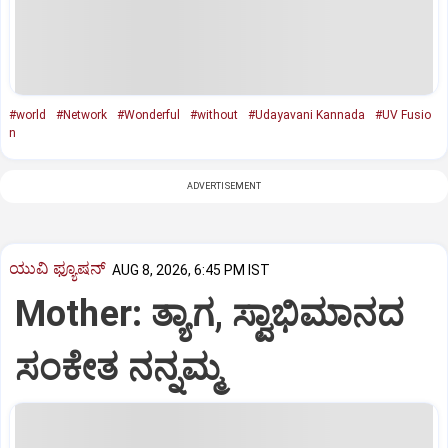
#world
#Network
#Wonderful
#without
#Udayavani Kannada
#UV Fusio
n
ADVERTISEMENT
ಯುವಿ ಫ್ಯೂಷನ್
AUG 8, 2026, 6:45 PM IST
Mother: ತ್ಯಾಗ, ಸ್ವಾಭಿಮಾನದ
ಸಂಕೇತ ನನ್ನಮ್ಮ