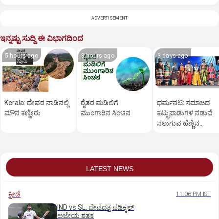
ADVERTISEMENT
ಇನ್ನಷ್ಟು ಸುದ್ದಿ ಈ ವಿಭಾಗದಿಂದ
5 hours ago
8 hours ago
3 days ago
Kerala: ದೇವರ ನಾಡಿನಲ್ಲಿ
ರೈತರ ಮಡಿಲಿಗೆ
ಧರ್ಮನಟಿ: ಸಮಾಜದ
ಮೌನ ಕಣ್ಣೀರು
ಮುಂಗಾರಿನ ಸಿಂಚನ
ಕಟ್ಟುಪಾಡುಗಳ ನಡುವೆ
ನಲುಗುವ ಹೆಣ್ಣಿನ
ತೊಳಲಾಟ
LATEST NEWS
ಕ್ರೀಡೆ
11:06 PM IST
IND vs SL: ದೇವದತ್ತ ಪಡಿಕ್ಕಲ್‌
ಅಜೇಯ ಶತಕ