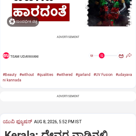
ಸಾಂದರ್ಭಿಕ ಚಿತ್ರ
ADVERTISEMENT
ಅ
ಅ
TEAM UDAYAVANI
#Beauty
#without
#qualities
#withered
#garland
#UV Fusion
#udayava
ni kannada
ADVERTISEMENT
ಯುವಿ ಫ್ಯೂಷನ್
AUG 8, 2026, 5:52 PM IST
Kerala: ದೇವರ ನಾಡಿನಲ್ಲಿ