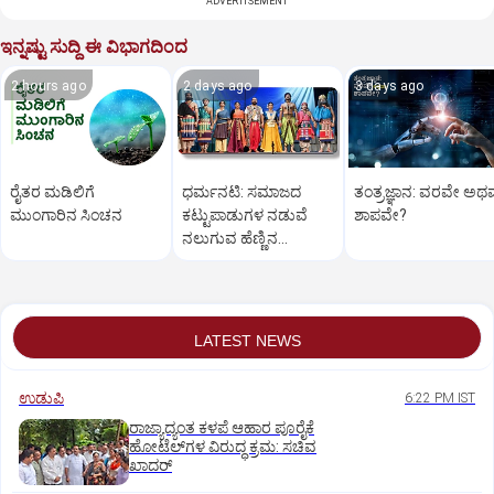
ADVERTISEMENT
ಇನ್ನಷ್ಟು ಸುದ್ದಿ ಈ ವಿಭಾಗದಿಂದ
2 hours ago
2 days ago
3 days ago
ರೈತರ ಮಡಿಲಿಗೆ
ಧರ್ಮನಟಿ: ಸಮಾಜದ
ತಂತ್ರಜ್ಞಾನ: ವರವೇ ಅಥ
ಮುಂಗಾರಿನ ಸಿಂಚನ
ಕಟ್ಟುಪಾಡುಗಳ ನಡುವೆ
ಶಾಪವೇ?
ನಲುಗುವ ಹೆಣ್ಣಿನ
ತೊಳಲಾಟ
LATEST NEWS
ಉಡುಪಿ
6:22 PM IST
ರಾಜ್ಯಾದ್ಯಂತ ಕಳಪೆ ಆಹಾರ ಪೂರೈಕೆ
ಹೋಟೆಲ್‌ಗಳ ವಿರುದ್ಧ ಕ್ರಮ: ಸಚಿವ
ಖಾದರ್