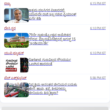
ರಾಜ್ಯ
6:15 PM IST
ಅಕ್ರಮ ವಲಸಿಗರ ವಿಚಾರದಲ್ಲಿ
ಯಾವುದೇ ರಾಜಿ ಇಲ್ಲ:ಸಚಿವ ಪ್ರಿಯಾಂಕ್
ಖರ್ಗೆ ಕಿಡಿ
ದೇಸಿ ಸ್ವರ
6:10 PM IST
79ನೇ ಸ್ವಾತಂತ್ರ್ಯೋತ್ಸವ ಅಮೆರಿಕದ
ಗೌರವ: ಮ್ಯಾಸಚೂಸೆಟ್ಸ್‌ನಲ್ಲಿ ಆಗಸ್ಟ್‌ 15
"ಇಂಡಿಯಾ ಡೇ'
ಯುವಿ ಫ್ಯೂಷನ್
6:10 PM IST
Garland: ಗುಣವಿಲ್ಲದ ಸೌಂದರ್ಯ
ಒಣಗಿದ ಹಾರದಂತೆ
ವೆಬ್ ಎಕ್ಸ್‌ಕ್ಲೂಸಿವ್
5:58 PM IST
ನಿವೃತ್ತಿಯ ಅನಂತರ ಚೀನಿಯರ ಬದುಕು
ಹೇಗೆ: ಹಾವು, ಕಪ್ಪೆ, ಕೀಟಗಳನ್ನು
ಚೀನಿಯರು ತಿನ್ನುತ್ತಾರಾ?