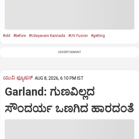
#old
#before
#Udayavani Kannada
#UV Fusion
#getting
ADVERTISEMENT
ಯುವಿ ಫ್ಯೂಷನ್
AUG 8, 2026, 6:10 PM IST
Garland: ಗುಣವಿಲ್ಲದ
ಸೌಂದರ್ಯ ಒಣಗಿದ ಹಾರದಂತೆ