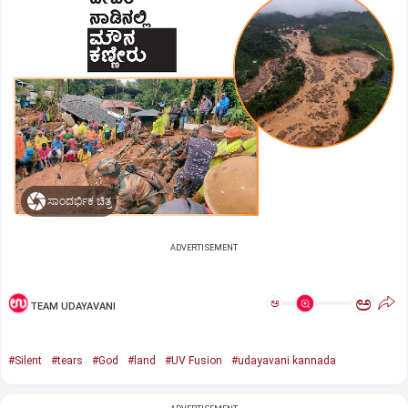
ಸಾಂದರ್ಭಿಕ ಚಿತ್ರ
ADVERTISEMENT
ಅ
ಅ
TEAM UDAYAVANI
#Silent
#tears
#God
#land
#UV Fusion
#udayavani kannada