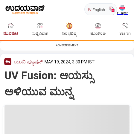
UV
English
E-Paper
ಮುಖಪುಟ
ಸುದ್ದಿ ವಿಭಾಗ
ದಿನ ಭವಿಷ್ಯ
ಹೊಂಗಿರಣ
Search
ADVERTISEMENT
ಯುವಿ ಫ್ಯೂಷನ್
MAY 19, 2024, 3:30 PM IST
UV Fusion: ಆಯಸ್ಸು
ಅಳಿಯುವ ಮುನ್ನ