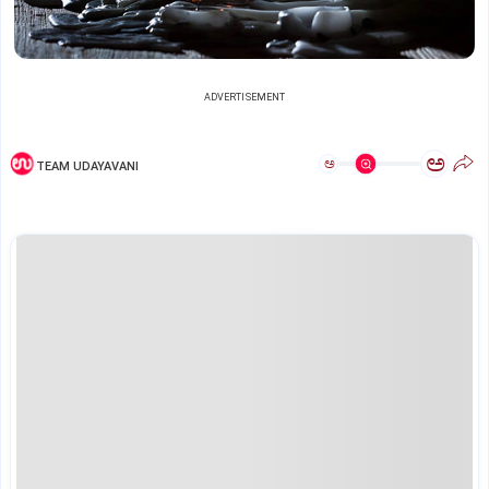
ADVERTISEMENT
ಅ
ಅ
TEAM UDAYAVANI