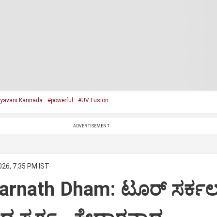
yavani Kannada
#powerful
#UV Fusion
ADVERTISEMENT
026, 7:35 PM IST
arnath Dham: ಟೂರ್‌ ಸರ್ಕಲ್