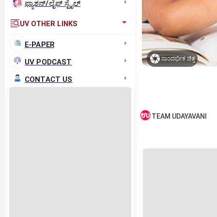
ಫ್ಯಾಶನ್/ಲೈಫ್‌ ಸ್ಟೈಲ್
UV OTHER LINKS
E-PAPER
ಸಾಂದರ್ಭಿಕ ಚಿತ್ರ
UV PODCAST
CONTACT US
TEAM UDAYAVANI