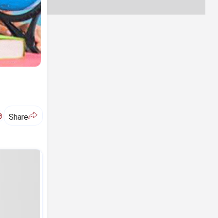
ಅ
Share