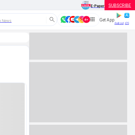
SUBSCRIBE
E-Paper
Get App
h News
Android
iOS