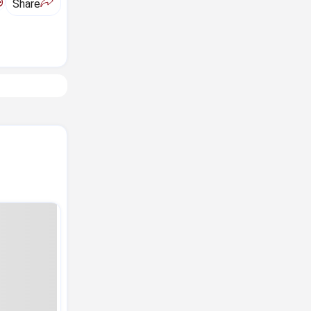
ಅ
Share