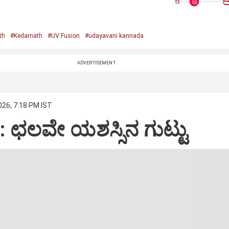
ಅ
th
#Kedarnath
#UV Fusion
#udayavani kannada
ADVERTISEMENT
026, 7:18 PM IST
 ಛಲವೇ ಯಶಸ್ಸಿನ ಗುಟ್ಟು