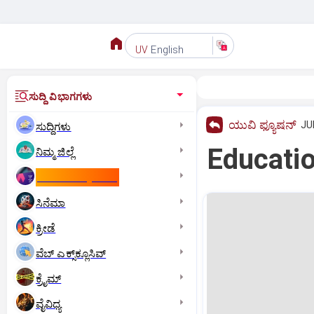
English
UV
ಸುದ್ದಿ ವಿಭಾಗಗಳು
ಯುವಿ ಫ್ಯೂಷನ್
JU
ಸುದ್ದಿಗಳು
Education
ನಿಮ್ಮ ಜಿಲ್ಲೆ
ಕಾಮನ್‌ ವೆಲ್ತ್‌ ಗೇಮ್ಸ್‌
ಸಿನೆಮಾ
ಕ್ರೀಡೆ
ವೆಬ್ ಎಕ್ಸ್‌ಕ್ಲೂಸಿವ್
ಕ್ರೈಮ್
ವೈವಿಧ್ಯ