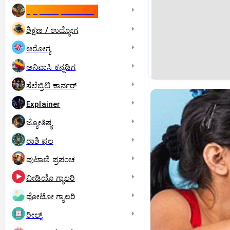
ಇಸ್ರೇಲ್- ಇರಾನ್‌ ಯುದ್ಧ
ಶಿಕ್ಷಣ / ಉದ್ಯೋಗ
ಆರೋಗ್ಯ
ಅನಿವಾಸಿ ಕನ್ನಡಿಗ
ಸೆಲೆಬ್ರಿಟಿ ಕಾರ್ನರ್‌
Explainer
ಜ್ಯೋತಿಷ್ಯ
ರಾಶಿ ಫಲ
ಪುಟಾಣಿ ಪ್ರಪಂಚ
ವೀಡಿಯೊ ಗ್ಯಾಲರಿ
ಫೋಟೋ ಗ್ಯಾಲರಿ
ರೀಲ್ಸ್