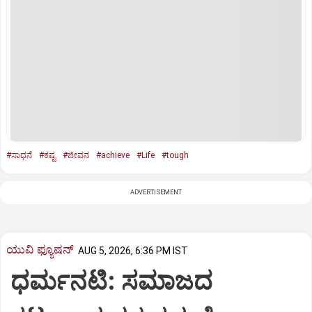
#ಸಾಧನೆ
#ಕಷ್ಟ
#ಜೀವನ
#achieve
#Life
#tough
ADVERTISEMENT
ಯುವಿ ಫ್ಯೂಷನ್
AUG 5, 2026, 6:36 PM IST
ಧರ್ಮನಟಿ: ಸಮಾಜದ