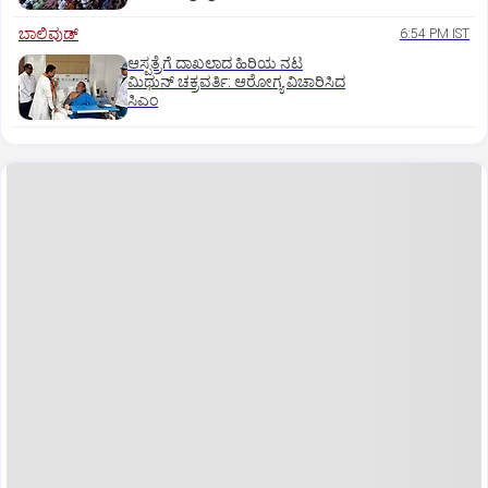
ಬಾಲಿವುಡ್‌
6:54 PM IST
ಆಸ್ಪತ್ರೆಗೆ ದಾಖಲಾದ ಹಿರಿಯ ನಟ
ಮಿಥುನ್ ಚಕ್ರವರ್ತಿ: ಆರೋಗ್ಯ ವಿಚಾರಿಸಿದ
ಸಿಎಂ