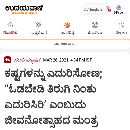
UV
English
E-Paper
ಮುಖಪುಟ
ಸುದ್ದಿ ವಿಭಾಗ
ದಿನ ಭವಿಷ್ಯ
ಹೊಂಗಿರಣ
Search
ADVERTISEMENT
ಯುವಿ ಫ್ಯೂಷನ್
MAR 26, 2021, 4:04 PM IST
ಕಷ್ಟಗಳನ್ನು ಎದುರಿಸೋಣ;
“ಓಡಬೇಡಿ ತಿರುಗಿ ನಿಂತು
ಎದುರಿಸಿರಿ’ ಎಂಬುದು
ಜೀವನೋತ್ಸಾಹದ ಮಂತ್ರ