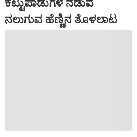
ಕಟ್ಟುಪಾಡುಗಳ ನಡುವೆ
ನಲುಗುವ ಹೆಣ್ಣಿನ ತೊಳಲಾಟ