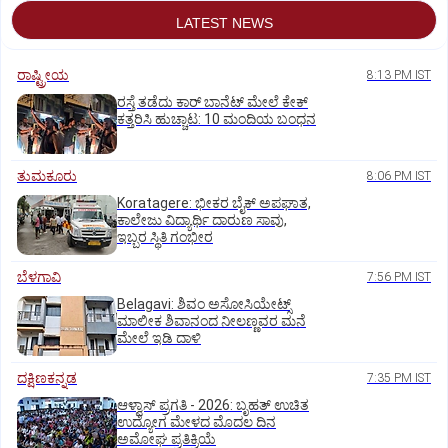
LATEST NEWS
ರಾಷ್ಟ್ರೀಯ
8:13 PM IST
ರಸ್ತೆ ತಡೆದು ಕಾರ್ ಬಾನೆಟ್ ಮೇಲೆ ಕೇಕ್
ಕತ್ತರಿಸಿ ಹುಚ್ಚಾಟ: 10 ಮಂದಿಯ ಬಂಧನ
ತುಮಕೂರು
8:06 PM IST
Koratagere: ಭೀಕರ ಬೈಕ್ ಅಪಘಾತ,
ಕಾಲೇಜು ವಿದ್ಯಾರ್ಥಿ ದಾರುಣ ಸಾವು,
ಇಬ್ಬರ ಸ್ಥಿತಿ ಗಂಭೀರ
ಬೆಳಗಾವಿ
7:56 PM IST
Belagavi: ಶಿವಂ ಅಸೋಸಿಯೇಟ್ಸ್
ಮಾಲೀಕ ಶಿವಾನಂದ ನೀಲಣ್ಣವರ ಮನೆ
ಮೇಲೆ ಇಡಿ‌ ದಾಳಿ
ದಕ್ಷಿಣಕನ್ನಡ
7:35 PM IST
ಆಳ್ವಾಸ್‌ ಪ್ರಗತಿ - 2026: ಬೃಹತ್ ಉಚಿತ
ಉದ್ಯೋಗ ಮೇಳದ ಮೊದಲ ದಿನ
ಅಮೋಘ ಪ್ರತಿಕ್ರಿಯೆ