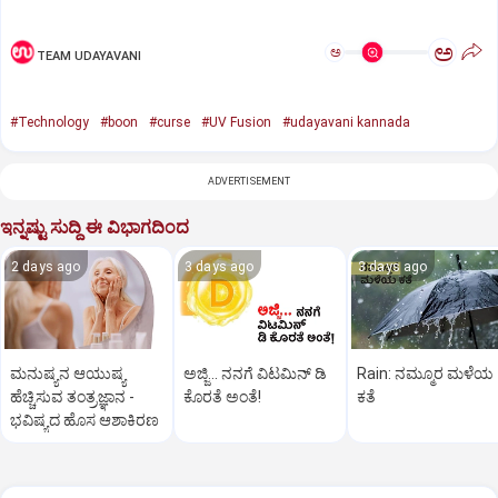
ಅ
ಅ
TEAM UDAYAVANI
#Technology
#boon
#curse
#UV Fusion
#udayavani kannada
ADVERTISEMENT
ಇನ್ನಷ್ಟು ಸುದ್ದಿ ಈ ವಿಭಾಗದಿಂದ
2 days ago
3 days ago
3 days ago
ಮನುಷ್ಯನ ಆಯುಷ್ಯ
ಅಜ್ಜಿ... ನನಗೆ ವಿಟಮಿನ್‌ ಡಿ
Rain: ನಮ್ಮೂರ ಮಳೆಯ
ಹೆಚ್ಚಿಸುವ ತಂತ್ರಜ್ಞಾನ ­
ಕೊರತೆ ಅಂತೆ!
ಕತೆ
ಭವಿಷ್ಯದ ಹೊಸ ಆಶಾಕಿರಣ