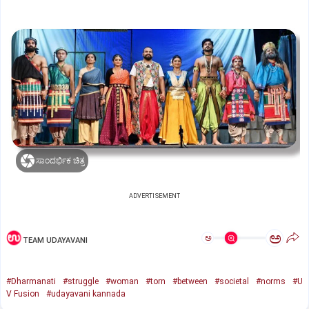
ಸಾಂದರ್ಭಿಕ ಚಿತ್ರ
ADVERTISEMENT
ಅ
ಅ
TEAM UDAYAVANI
#Dharmanati
#struggle
#woman
#torn
#between
#societal
#norms
#U
V Fusion
#udayavani kannada